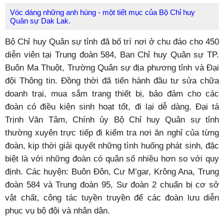
Vóc dáng những anh hùng - một tiết mục của Bộ Chỉ huy
Quân sự Dak Lak.
Bộ Chỉ huy Quân sự tỉnh đã bố trí nơi ở chu đáo cho 450
diễn viên tại Trung đoàn 584, Ban Chỉ huy Quân sự TP.
Buôn Ma Thuột, Trường Quân sự địa phương tỉnh và Đại
đội Thông tin. Đồng thời đã tiến hành đầu tư sửa chữa
doanh trại, mua sắm trang thiết bị, bảo đảm cho các
đoàn có điều kiện sinh hoạt tốt, đi lại dễ dàng. Đại tá
Trịnh Văn Tâm, Chính ủy Bộ Chỉ huy Quân sự tỉnh
thường xuyên trực tiếp đi kiểm tra nơi ăn nghỉ của từng
đoàn, kịp thời giải quyết những tình huống phát sinh, đặc
biệt là với những đoàn có quân số nhiều hơn so với quy
định. Các huyện: Buôn Đôn, Cư M’gar, Krông Ana, Trung
đoàn 584 và Trung đoàn 95, Sư đoàn 2 chuẩn bị cơ sở
vật chất, công tác tuyền truyền để các đoàn lưu diễn
phục vụ bộ đội và nhân dân.