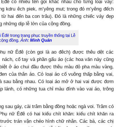
 Êđê có nhiều tên gọi khác nhau cho từng loại váy:
ng kdru êch piek, m’yêng mut; trong đó m’yêng đếch
á từ hai đến ba con trâu). Đó là những chiếc váy đẹp
 những dịp lễ lớn của cộng đồng.
 Êđê trong trang phục truyền thống tại Lễ
 cộng đồng.
Ảnh:
Minh Quân
phụ nữ Êđê (còn gọi là ao đêch) được thêu dệt các
 nách, cổ tay và phần gấu áo (các hoa văn này cũng
biệt ở áo chui đầu được thêu màu đỏ pha màu vàng,
đen của thân áo. Có loại áo cổ vuông thấp bằng vai,
 và sau bằng nhau. Có loại áo mở ở hai vai được đơm
 lánh, có những tua chỉ màu đính vào vai áo, trông
g sau gáy, cài trâm bằng đồng hoặc ngà voi. Trâm có
 Phụ nữ Êđê có hai kiểu chít khăn: kiểu chít khăn ra
 trước trán vận chéo hình chữ nhân. Các bà, các chị