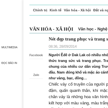
Chính trị
Kinh tế
Văn hóa - Xã hội
Đất và n
Doanh nghiệp giới thiệu
Phóng sự - Ký sự
Đ
VĂN HÓA - XÃ HỘI
Văn học - Nghệ
Nét đẹp trang phục và trang 
Zalo
08:36, 28/09/2014
MULTIMEDIA
Người Êđê ở Dak Lak có nhiều nh
Facebook
thức trang sức và trang phục. T
ĐỌC BÁO IN
chung của nhiều cư dân vùng Trư
đầu. Nam đóng khố và mặc áo cánh
Zalo
như vàng, bạc, đồng…
Chiếc váy cổ truyền của người p
đậm, quấn quanh thân, khi mặc
chân váy là những hoa văn hình
kết hợp với màu vàng, màu trắn