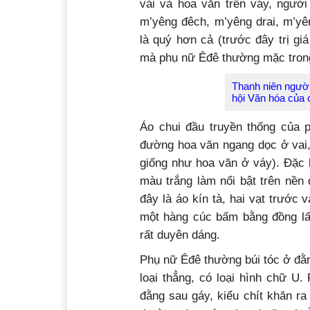
vải và hoa văn trên váy, người
m’yêng đêch, m’yêng drai, m’yê
là quý hơn cả (trước đây trị gi
mà phụ nữ Êđê thường mặc trong
Thanh niên người
hội Văn hóa của
Áo chui đầu truyền thống của 
đường hoa văn ngang dọc ở vai,
giống như hoa văn ở váy). Đặc 
màu trắng làm nổi bật trên nền 
đây là áo kín tà, hai vạt trước
một hàng cúc bấm bằng đồng lấp
rất duyên dáng.
Phụ nữ Êđê thường búi tóc ở đằn
loại thẳng, có loại hình chữ U.
đằng sau gáy, kiểu chít khăn ra