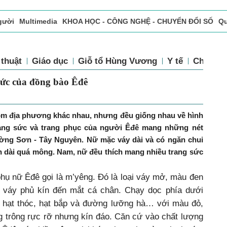
gười
Multimedia
KHOA HỌC - CÔNG NGHỆ - CHUYỂN ĐỔI SỐ
Qu
ọc báo in
Tòa soạn - Bạn đọc
Vấn Đề Bạn Đọc Quan Tâm
 thuật
Giáo dục
Giỗ tổ Hùng Vương
Y tế
Chính sá
sức của đồng bào Êđê
óm địa phương khác nhau, nhưng đều giống nhau về hình
rang sức và trang phục của người Êđê mang những nét
ờng Sơn - Tây Nguyên. Nữ mặc váy dài và có ngăn chui
 dài quá mông. Nam, nữ đều thích mang nhiều trang sức
hụ nữ Êđê gọi là m’yêng. Đó là loại váy mở, màu đen
 váy phủ kín đến mắt cá chân. Chạy dọc phía dưới
 hạt thóc, hạt bắp và đường lưỡng hà… với màu đỏ,
g trông rực rỡ nhưng kín đáo. Căn cứ vào chất lượng