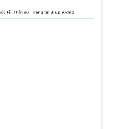
ốc tế
Thời sự
Trang tin địa phương
ch xã hội
Pháp luật
Chuyển đổi số
Thể thao
Văn