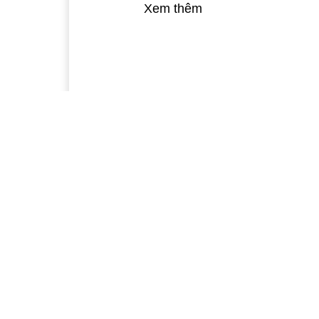
Xem thêm
Khám phá Lung Ngọc
Th
Hoàng - "Báu vật" của
Cu
vùng Tây sông Hậu
09:
08:01, 05/06/2017
Chiếu phim hoạt hình
Về
miễn phí phục vụ thiếu
14: