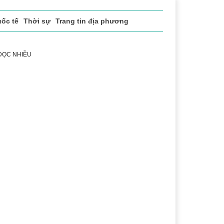
ốc tế
Thời sự
Trang tin địa phương
 ĐỌC NHIỀU
sách xã hội
Pháp luật
Chuyển đổi số
Thể thao
Vă