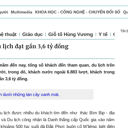
gười
Multimedia
KHOA HỌC - CÔNG NGHỆ - CHUYỂN ĐỔI SỐ
Qu
ọc báo in
Tòa soạn - Bạn đọc
Vấn Đề Bạn Đọc Quan Tâm
TIN
ệ thuật
Giáo dục
Giỗ tổ Hùng Vương
Y tế
Chính 
lịch đạt gần 3,6 tỷ đồng
năm đến nay, tổng số khách đến tham quan, du lịch trên
ời, trong đó, khách nước ngoài 6.883 lượt, khách trong
n 3,6 tỷ đồng.
nh dưới những tán cây xanh mát.
u lịch được nhiều du khách tìm đến như thác Bìm Bịp - địa
 và Du lịch công nhận là Danh thắng cấp Quốc gia vào năm
khoảng 500 ha; suối đá Đắk Phơi; buôn cổ M’liêng; biệt điện