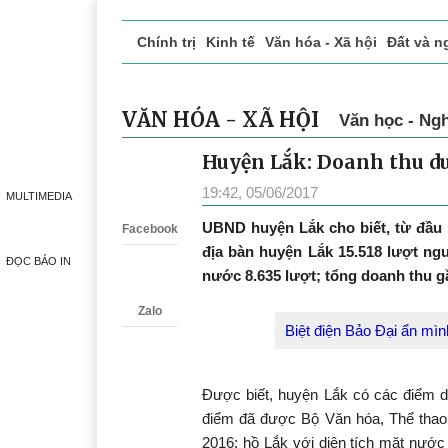
Chính trị
Kinh tế
Văn hóa - Xã hội
Đất và n
Doanh nghiệp giới thiệu
Phóng sự - Ký sự
Đ
VĂN HÓA - XÃ HỘI
Văn học - Ngh
Huyện Lắk: Doanh thu du 
Zalo
19:42, 05/06/2017
MULTIMEDIA
UBND huyện Lắk cho biết, từ đầu 
Facebook
địa bàn huyện Lắk 15.518 lượt ngư
ĐỌC BÁO IN
nước 8.635 lượt; tổng doanh thu gầ
Zalo
Biệt điện Bảo Đại ẩn mì
Được biết, huyện Lắk có các điểm d
điểm đã được Bộ Văn hóa, Thể thao
2016; hồ Lắk với diện tích mặt nước 