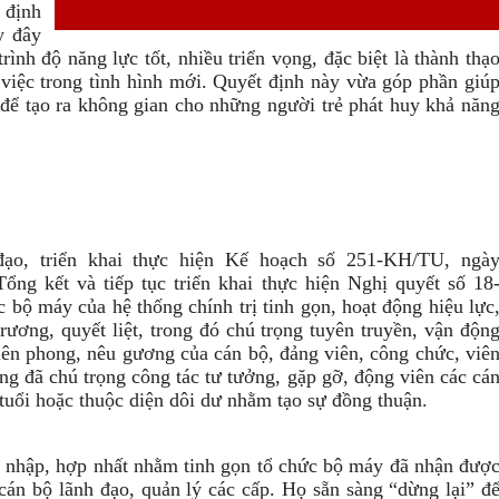
định
y đây
rình độ năng lực tốt, nhiều triển vọng, đặc biệt là thành thạ
 việc trong tình hình mới. Quyết định này vừa góp phần giú
để tạo ra không gian cho những người trẻ phát huy khả năn
ạo, triển khai thực hiện Kế hoạch số 251-KH/TU, ngà
ng kết và tiếp tục triển khai thực hiện Nghị quyết số 18
bộ máy của hệ thống chính trị tinh gọn, hoạt động hiệu lực
trương, quyết liệt, trong đó chú trọng tuyên truyền, vận độn
iên phong, nêu gương của cán bộ, đảng viên, công chức, viê
ng đã chú trọng công tác tư tưởng, gặp gỡ, động viên các cá
tuổi hoặc thuộc diện dôi dư nhằm tạo sự đồng thuận.
áp nhập, hợp nhất nhằm tinh gọn tổ chức bộ máy đã nhận đượ
án bộ lãnh đạo, quản lý các cấp. Họ sẵn sàng “dừng lại” đ