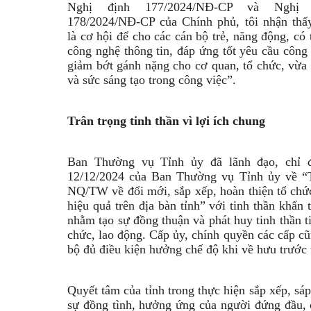
Nghị định 177/2024/NĐ-CP và Nghị 
178/2024/NĐ-CP của Chính phủ, tôi nhận thấ
là cơ hội để cho các cán bộ trẻ, năng động, có t
công nghệ thông tin, đáp ứng tốt yêu cầu công
giảm bớt gánh nặng cho cơ quan, tổ chức, vừa 
và sức sáng tạo trong công việc”.
Trân trọng tinh thần
vì lợi ích chung
Ban Thường vụ Tỉnh ủy đã lãnh đạo, chỉ đ
12/12/2024 của Ban Thường vụ Tỉnh ủy về “Tổ
NQ/TW về đổi mới, sắp xếp, hoàn thiện tổ chức 
hiệu quả trên địa bàn tỉnh” với tinh thần khẩn 
nhằm tạo sự đồng thuận và phát huy tinh thần t
chức, lao động. Cấp ủy, chính quyền các cấp cũ
bộ đủ điều kiện hưởng chế độ khi về hưu trước 
Quyết tâm của tỉnh trong thực hiện sắp xếp, s
sự đồng tình, hưởng ứng của người đứng đầu, c