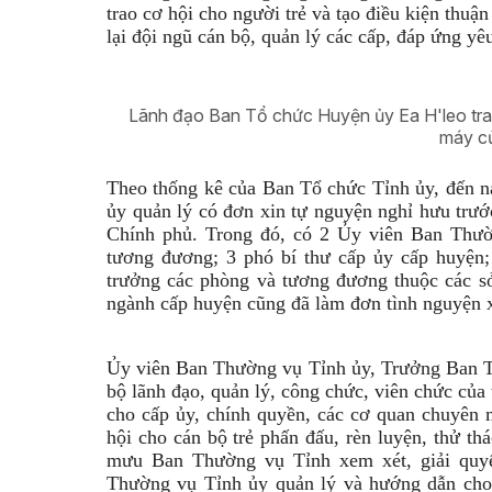
trao cơ hội cho người trẻ và tạo điều kiện thuận
lại đội ngũ cán bộ, quản lý các cấp, đáp ứng yê
Lãnh đạo Ban Tổ chức Huyện ủy Ea H'leo trao
máy củ
Theo thống kê của Ban Tổ chức Tỉnh ủy, đến n
ủy quản lý có đơn xin tự nguyện nghỉ hưu trư
Chính phủ. Trong đó, có 2 Ủy viên Ban Thườ
tương đương; 3 phó bí thư cấp ủy cấp huyện;
trưởng các phòng và tương đương thuộc các sở
ngành cấp huyện cũng đã làm đơn tình nguyện x
Ủy viên Ban Thường vụ Tỉnh ủy, Trưởng Ban T
bộ lãnh đạo, quản lý, công chức, viên chức của 
cho cấp ủy, chính quyền, các cơ quan chuyên m
hội cho cán bộ trẻ phấn đấu, rèn luyện, thử t
mưu Ban Thường vụ Tỉnh xem xét, giải quyết
Thường vụ Tỉnh ủy quản lý và hướng dẫn cho 