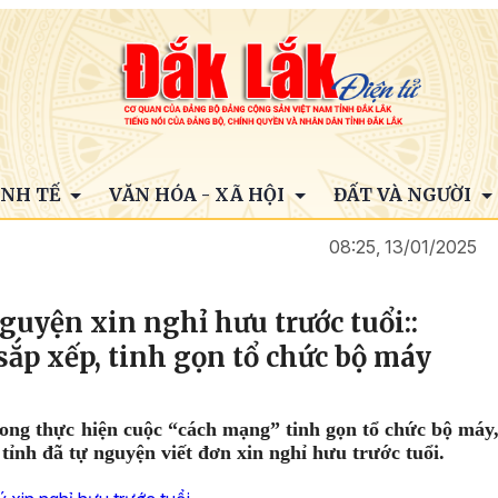
INH TẾ
VĂN HÓA - XÃ HỘI
ĐẤT VÀ NGƯỜI
08:25, 13/01/2025
nguyện xin nghỉ hưu trước tuổi::
ắp xếp, tinh gọn tổ chức bộ máy
rong thực hiện cuộc “cách mạng” tinh gọn tổ chức bộ máy
 tỉnh đã tự nguyện viết đơn xin nghỉ hưu trước tuổi.