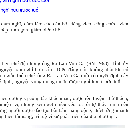
 xin nghỉ hưu trước tuổi
nghỉ hưu trước tuổi
 dám nghĩ, dám làm của cán bộ, đảng viên, công chức, viê
nhập, tinh gọn, giảm biên chế.
 theo chế độ nhưng ông Ra Lan Von Ga (SN 1968), Tỉnh ủ
nguyện xin nghỉ hưu sớm. Điều đáng nói, không phải khi c
tinh giản biên chế, ông Ra Lan Von Ga mới có quyết định nà
 ý định, nguyện vọng mong muốn được nghỉ hưu trước tuổi.
iều cương vị công tác khác nhau, được rèn luyện, thử thách
 nhiệm vụ nhưng xem xét nhiều yếu tố, tôi tự thấy mình nê
hững người được đào tạo bài bản, năng động, thích ứng nhan
 hiến tài năng, trí tuệ vì sự phát triển của địa phương”.