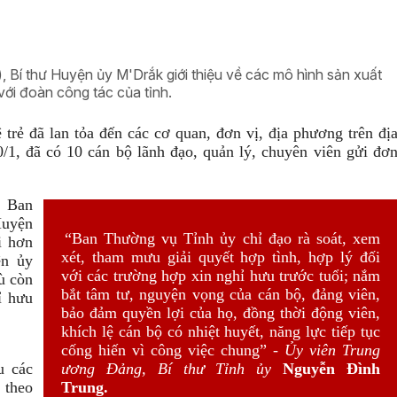
)
, Bí thư Huyện ủy M'Drắk giới thiệu về các mô hình sản xuất
với đoàn công tác của tỉnh.
trẻ đã lan tỏa đến các cơ quan, đơn vị, địa phương trên đị
0/1, đã có 10 cán bộ lãnh đạo, quản lý, chuyên viên gửi đơ
 Ban
Huyện
“Ban Thường vụ Tỉnh ủy chỉ đạo rà soát, xem
i hơn
xét, tham mưu giải quyết hợp tình, hợp lý đối
ện ủy
với các trường hợp xin nghỉ hưu trước tuổi; nắm
ù còn
bắt tâm tư, nguyện vọng của cán bộ, đảng viên,
ỉ hưu
bảo đảm quyền lợi của họ, đồng thời động viên,
khích lệ cán bộ có nhiệt huyết, năng lực tiếp tục
cống hiến vì công việc chung” -
Ủy viên Trung
u các
ương Đảng, Bí thư Tỉnh ủy
Nguyễn Đình
 theo
Trung.