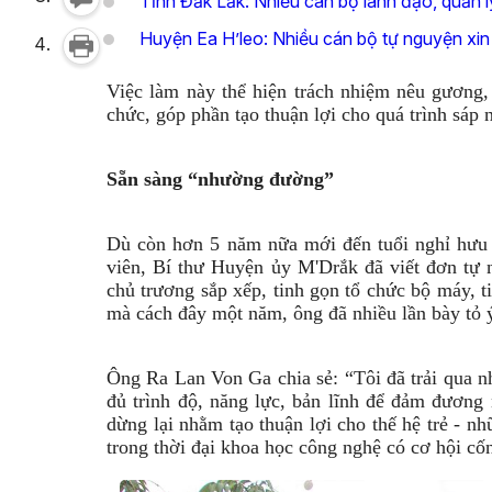
Tỉnh Đắk Lắk: Nhiều cán bộ lãnh đạo, quản lý
Huyện Ea H’leo: Nhiều cán bộ tự nguyện xin 
Việc làm này thể hiện trách nhiệm nêu gương,
chức, góp phần tạo thuận lợi cho quá trình sáp 
Sẵn sàng
“nhường đường”
Dù còn hơn 5 năm nữa mới đến tuổi nghỉ hưu
viên, Bí thư Huyện ủy M'Drắk đã viết đơn tự 
chủ trương sắp xếp, tinh gọn tổ chức bộ máy, 
mà cách đây một năm, ông đã nhiều lần bày tỏ
Ông Ra Lan Von Ga chia sẻ: “Tôi đã trải qua nh
đủ trình độ, năng lực, bản lĩnh để đảm đương
dừng lại nhằm tạo thuận lợi cho thế hệ trẻ - n
trong thời đại khoa học công nghệ có cơ hội cống