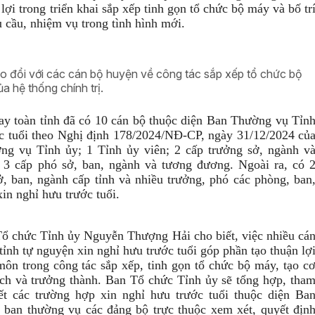
 lợi trong triển khai sắp xếp tinh gọn tổ chức bộ máy và bố tr
u cầu, nhiệm vụ trong tình hình mới.
 đổi với các cán bộ huyện về công tác sắp xếp tổ chức bộ
a hệ thống chính trị.
ay toàn tỉnh đã có 10 cán bộ thuộc diện Ban Thường vụ Tỉn
ớc tuổi theo Nghị định 178/2024/NĐ-CP, ngày 31/12/2024 củ
ng vụ Tỉnh ủy; 1 Tỉnh ủy viên; 2 cấp trưởng sở, ngành v
 3 cấp phó sở, ban, ngành và tương đương. Ngoài ra, có 
, ban, ngành cấp tỉnh và nhiều trưởng, phó các phòng, ban
in nghỉ hưu trước tuổi.
ổ chức Tỉnh ủy Nguyễn Thượng Hải cho biết, việc nhiều cá
tỉnh tự nguyện xin nghỉ hưu trước tuổi góp phần tạo thuận lợ
ôn trong công tác sắp xếp, tinh gọn tổ chức bộ máy, tạo c
hách và trưởng thành. Ban Tổ chức Tỉnh ủy sẽ tổng hợp, tha
 các trường hợp xin nghỉ hưu trước tuổi thuộc diện Ba
ban thường vụ các đảng bộ trực thuộc xem xét, quyết địn