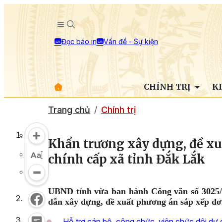
Đọc báo in
Vấn đề - Sự kiện
CHÍNH TRỊ
K
Trang chủ
Chính trị
Khẩn trương xây dựng, đề xu
chính cấp xã tỉnh Đắk Lắk
UBND tỉnh vừa ban hành Công văn số 3025
dẫn xây dựng, đề xuất phương án sắp xếp đơ
Hỗ trợ cán bộ, công chức, viên chức dôi dư 