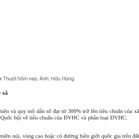
 Thuột hôm nay.
Ảnh:
Hữu Hùng.
 xã
hiên và quy mô dân số đạt từ 300% trở lên tiêu chuẩn của x
ụ Quốc hội về tiêu chuẩn của ĐVHC và phân loại ĐVHC.
miền núi, vùng cao hoặc có đường biên giới quốc gia trên đấ