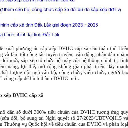
rợ thêm cán bộ, công chức cấp xã dôi dư do sắp xếp đơn vị
hính cấp xã tỉnh Đắk Lắk giai đoạn 2023 - 2025
 hành chính tại tỉnh Đắk Lắk
đề xuất phương án sắp xếp ĐVHC cấp xã cần tuân thủ Hiế
ng và làm tốt công tác tuyên truyền, vận động nhân dân nhằ
đổi mới, sắp xếp tổ chức bộ máy của hệ thống chính trị tin
iềm năng, lợi thế, mở rộng không gian phát triển, đẩy mạn
chất lượng đội ngũ cán bộ, công chức, viên chức, người la
HC cùng cấp để hình thành ĐVHC mới.
sắp xếp ĐVHC cấp xã
 mô dân số dưới 300% tiêu chuẩn của ĐVHC tương ứng qu
(sửa đổi, bổ sung tại Nghị quyết số 27/2023/UBTVQH15 v
 Thường vụ Quốc hội về tiêu chuẩn của ĐVHC và phân loạ