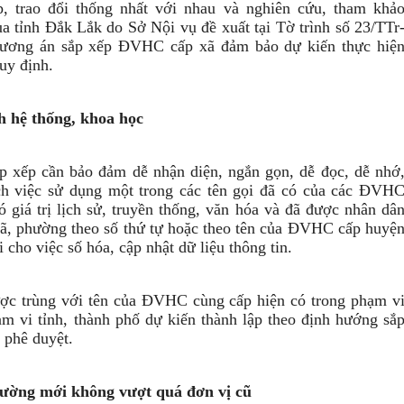
 trao đổi thống nhất với nhau và nghiên cứu, tham khả
a tỉnh Đắk Lắk do Sở Nội vụ đề xuất tại Tờ trình số 23/TTr
hương án sắp xếp ĐVHC cấp xã đảm bảo dự kiến thực hiệ
uy định.
h hệ thống, khoa học
p xếp cần bảo đảm dễ nhận diện, ngắn gọn, dễ đọc, dễ nhớ
ch việc sử dụng một trong các tên gọi đã có của các ĐVH
 giá trị lịch sử, truyền thống, văn hóa và đã được nhân dâ
xã, phường theo số thứ tự hoặc theo tên của ĐVHC cấp huyệ
i cho việc số hóa, cập nhật dữ liệu thông tin.
ợc trùng với tên của ĐVHC cùng cấp hiện có trong phạm v
ạm vi tỉnh, thành phố dự kiến thành lập theo định hướng sắ
 phê duyệt.
phường mới không vượt quá đơn vị cũ