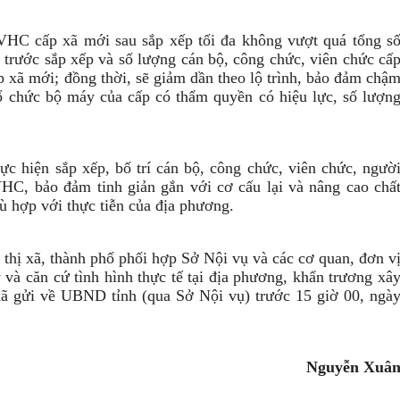
VHC cấp xã mới sau sắp xếp tối đa không vượt quá tổng s
trước sắp xếp và số lượng cán bộ, công chức, viên chức cấ
 xã mới; đồng thời, sẽ giảm dần theo lộ trình, bảo đảm chậ
tổ chức bộ máy của cấp có thẩm quyền có hiệu lực, số lượn
c hiện sắp xếp, bố trí cán bộ, công chức, viên chức, ngườ
HC, bảo đảm tinh giản gắn với cơ cấu lại và nâng cao chấ
ù hợp với thực tiễn của địa phương.
hị xã, thành phố phối hợp Sở Nội vụ và các cơ quan, đơn v
 và căn cứ tình hình thực tế tại địa phương, khẩn trương xâ
ã gửi về UBND tỉnh (qua Sở Nội vụ) trước 15 giờ 00, ngà
Nguyễn Xuâ