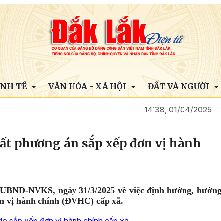
INH TẾ
VĂN HÓA - XÃ HỘI
ĐẤT VÀ NGƯỜI
14:38, 01/04/2025
ất phương án sắp xếp đơn vị hành
/UBND-NVKS, ngày 31/3/2025 về việc định hướng, hướn
n vị hành chính (ĐVHC) cấp xã.
do sắp xếp đơn vị hành chính cấp xã