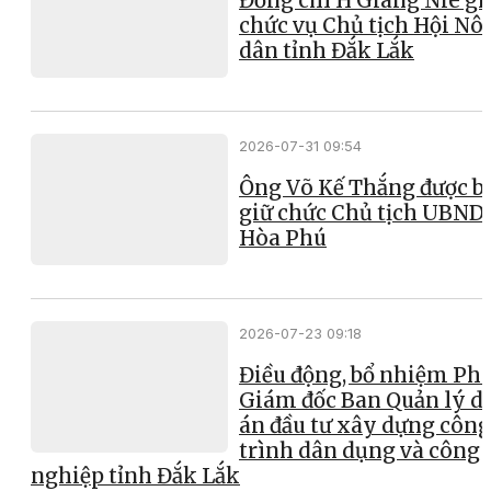
Đồng chí H Giang Niê gi
chức vụ Chủ tịch Hội Nô
dân tỉnh Đắk Lắk
2026-07-31 09:54
Ông Võ Kế Thắng được b
giữ chức Chủ tịch UBND
Hòa Phú
2026-07-23 09:18
Điều động, bổ nhiệm Ph
Giám đốc Ban Quản lý d
án đầu tư xây dựng công
trình dân dụng và công
nghiệp tỉnh Đắk Lắk