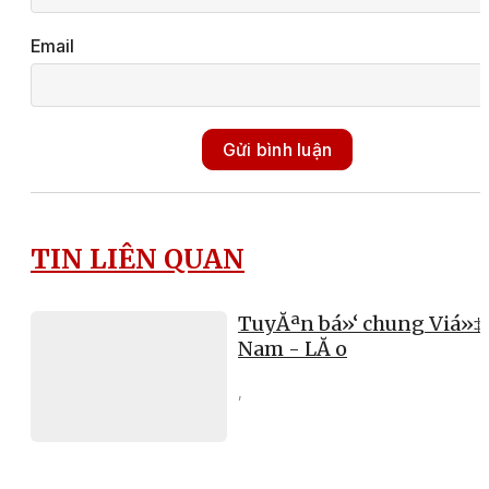
Email
Gửi bình luận
TIN LIÊN QUAN
TuyĂªn bá»‘ chung Viá»‡
Nam - LĂ o
,