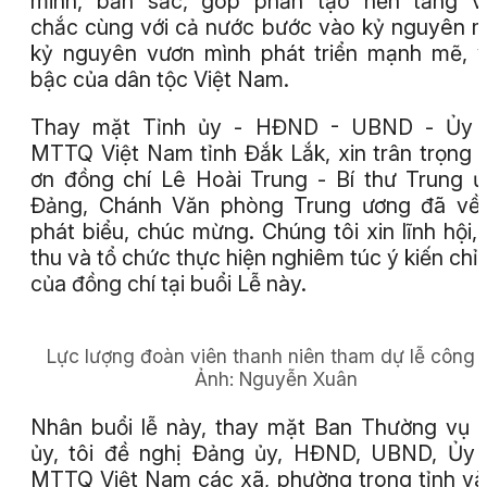
minh, bản sắc, góp phần tạo nền tảng v
chắc cùng với cả nước bước vào kỷ nguyên m
kỷ nguyên vươn mình phát triển mạnh mẽ, 
bậc của dân tộc Việt Nam.
Thay mặt Tỉnh ủy - HĐND - UBND - Ủy 
MTTQ Việt Nam tỉnh Đắk Lắk, xin trân trọng
ơn đồng chí Lê Hoài Trung - Bí thư Trung 
Đảng, Chánh Văn phòng Trung ương đã về 
phát biểu, chúc mừng. Chúng tôi xin lĩnh hội, 
thu và tổ chức thực hiện nghiêm túc ý kiến chỉ
của đồng chí tại buổi Lễ này.
Lực lượng đoàn viên thanh niên tham dự lễ công 
Ảnh:
Nguyễn Xuân
Nhân buổi lễ này, thay mặt Ban Thường vụ 
ủy, tôi đề nghị Đảng ủy, HĐND, UBND, Ủy
MTTQ Việt Nam các xã, phường trong tỉnh và