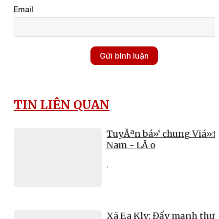
Email
Gửi bình luận
TIN LIÊN QUAN
TuyĂªn bá»‘ chung Viá»‡
Nam - LĂ o
,
Xã Ea Kly: Đẩy mạnh thực