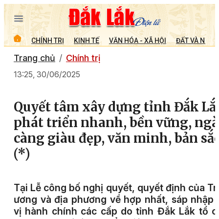
CHÍNH TRỊ
KINH TẾ
VĂN HÓA - XÃ HỘI
ĐẤT VÀ NGƯỜ
Trang chủ
Chính trị
13:25, 30/06/2025
Quyết tâm xây dựng tỉnh Đắk Lắ
phát triển nhanh, bền vững, ng
càng giàu đẹp, văn minh, bản sắ
(*)
Tại
Lễ công bố nghị quyết, quyết định của T
ương và địa phương về hợp nhất, sáp nhập
vị hành chính các cấp do tỉnh Đắk Lắk
tổ 