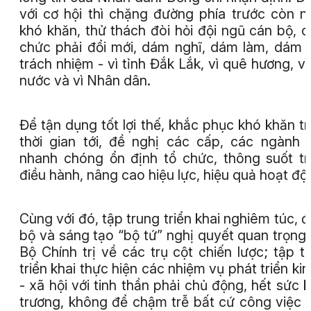
với cơ hội thì chặng đường phía trước còn n
khó khăn, thử thách đòi hỏi đội ngũ cán bộ, 
chức phải đổi mới, dám nghĩ, dám làm, dám 
trách nhiệm - vì tỉnh Đắk Lắk, vì quê hương, vì
nước và vì Nhân dân.
Để tận dụng tốt lợi thế, khắc phục khó khăn t
thời gian tới, đề nghị các cấp, các ngành 
nhanh chóng ổn định tổ chức, thông suốt t
điều hành, nâng cao hiệu lực, hiệu quả hoạt độ
Cùng với đó, tập trung triển khai nghiêm túc, 
bộ và sáng tạo “bộ tứ” nghị quyết quan trọng
Bộ Chính trị về các trụ cột chiến lược; tập t
triển khai thực hiện các nhiệm vụ phát triển kin
- xã hội với tinh thần phải chủ động, hết sức 
trương, không để chậm trễ bất cứ công việc 