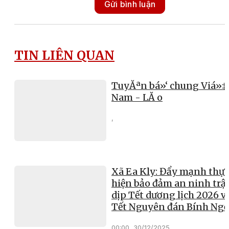
Gửi bình luận
TIN LIÊN QUAN
TuyĂªn bá»‘ chung Viá»‡
Nam - LĂ o
,
Xã Ea Kly: Đẩy mạnh thực
hiện bảo đảm an ninh trật
dịp Tết dương lịch 2026 v
Tết Nguyên đán Bính Ng
00:00, 30/12/2025