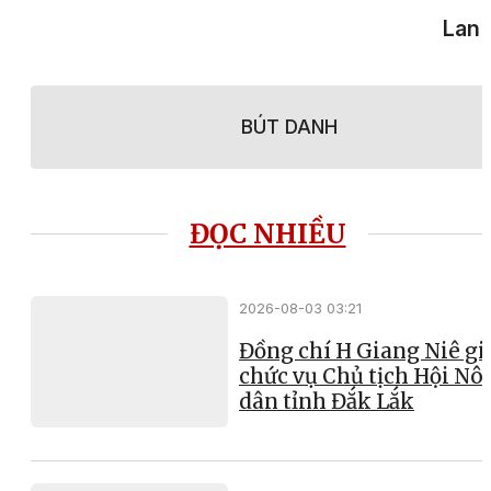
Lan 
BÚT DANH
ĐỌC NHIỀU
2026-08-03 03:21
Đồng chí H Giang Niê gi
chức vụ Chủ tịch Hội Nô
dân tỉnh Đắk Lắk