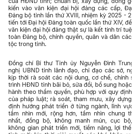
của HĐND tỉnh; chuẩn bị, xây dựng, đóng g
kiến vào văn kiện đại hội đảng các cấp, Đại
Đảng bộ tỉnh lần thứ XVIII, nhiệm kỳ 2025 - 2
tiến tới Đại hội Đảng toàn quốc lần thứ XIV, để
văn kiện đại hội đảng thật sự là kết tinh trí tuệ
toàn Đảng bộ, chính quyền, quân và dân các
tộc trong tỉnh.
Đồng chí Bí thư Tỉnh ủy Nguyễn Đình Trun
nghị UBND tỉnh lãnh đạo, chỉ đạo các sở, n
kịp thời rà soát các nội dung, cơ chế, chính 
trình HĐND tỉnh bãi bỏ, sửa đổi, bổ sung hoặc
hành theo thẩm quyền, phù hợp với quy định
của pháp luật; rà soát, tham mưu, xây dựng
định hướng phát triển ở từng ngành, lĩnh vực
tầm nhìn mới, rộng hơn, tầm nhìn chung t
nhất, đồng bộ, không manh mún, cục bộ, 
không gian phát triển mới, tiềm năng, lợi thế