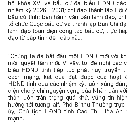
hội khóa XVI và bầu cử đại biểu HĐND các
nhiệm kỳ 2026 - 2031; chỉ đạo thành lập Hội 
bầu cử tỉnh; ban hành văn bản lãnh đạo, chỉ
tổ chức Cuộc bầu cử và thành lập Ban Chỉ đạ
lãnh đạo toàn diện công tác bầu cử, trực tiếp
đạo từ cấp tỉnh đến cấp xã…
“Chúng ta đã bắt đầu một HĐND mới với khí
mới, quyết tâm mới. Vì vậy, tôi đề nghị các vị
biểu HĐND tỉnh tiếp tục phát huy truyền t
cách mạng, kết quả đạt được của hoạt đ
HĐND tỉnh qua các nhiệm kỳ, luôn xứng đáng
diện cho ý chí nguyện vọng của Nhân dân với 
thần luôn trân trọng quá khứ, vững tin hiện 
hướng tới tương lai”, Phó Bí thư Thường trực 
ủy, Chủ tịch HĐND tỉnh Cao Thị Hòa An n
mạnh.