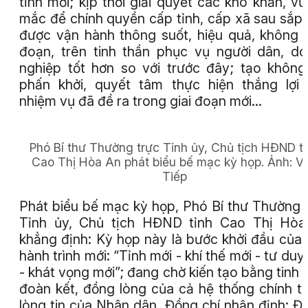
tỉnh mới; kịp thời giải quyết các khó khăn, v
mắc để chính quyền cấp tỉnh, cấp xã sau sắp
được vận hành thông suốt, hiệu quả, không 
đoạn, trên tinh thần phục vụ người dân, d
nghiệp tốt hơn so với trước đây; tạo không
phấn khởi, quyết tâm thực hiện thắng lợi
nhiệm vụ đã đề ra trong giai đoạn mới…
Phó Bí thư Thường trực Tỉnh ủy, Chủ tịch HĐND t
Cao Thị Hòa An phát biểu bế mạc kỳ họp.
Ảnh:
V
Tiếp
Phát biểu bế mạc kỳ họp, Phó Bí thư Thường 
Tỉnh ủy, Chủ tịch HĐND tỉnh Cao Thị Hòa
khẳng định: Kỳ họp này là bước khởi đầu của
hành trình mới: “Tỉnh mới - khí thế mới - tư duy
- khát vọng mới”; đang chờ kiến tạo bằng tinh 
đoàn kết, đồng lòng của cả hệ thống chính tr
lòng tin của Nhân dân. Đồng chí nhận định: Đi 