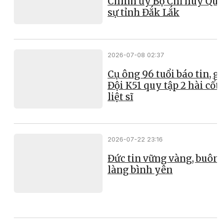
Chính ủy Bộ Chỉ huy Qu
sự tỉnh Đắk Lắk
2026-07-08 02:37
Cụ ông 96 tuổi báo tin, g
Đội K51 quy tập 2 hài cốt
liệt sĩ
2026-07-22 23:16
Đức tin vững vàng, buôn
làng bình yên