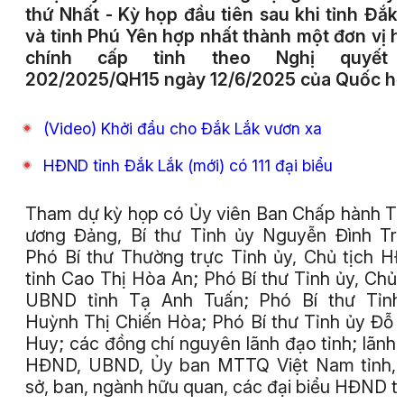
thứ Nhất - Kỳ họp đầu tiên sau khi tỉnh Đắk
và tỉnh Phú Yên hợp nhất thành một đơn vị 
chính cấp tỉnh theo Nghị quyết
202/2025/QH15 ngày 12/6/2025 của Quốc hộ
(Video) Khởi đầu cho Đắk Lắk vươn xa
HĐND tỉnh Đắk Lắk (mới) có 111 đại biểu
Tham dự kỳ họp có Ủy viên Ban Chấp hành T
ương Đảng, Bí thư Tỉnh ủy Nguyễn Đình Tr
Phó Bí thư Thường trực Tỉnh ủy, Chủ tịch 
tỉnh Cao Thị Hòa An; Phó Bí thư Tỉnh ủy, Chủ 
UBND tỉnh Tạ Anh Tuấn; Phó Bí thư Tỉnh
Huỳnh Thị Chiến Hòa; Phó Bí thư Tỉnh ủy Đỗ
Huy; các đồng chí nguyên lãnh đạo tỉnh; lãnh
HĐND, UBND, Ủy ban MTTQ Việt Nam tỉnh, 
sở, ban, ngành hữu quan, các đại biểu HĐND tỉ