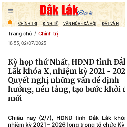
CHÍNH TRỊ
KINH TẾ
VĂN HÓA - XÃ HỘI
ĐẤT VÀ NGƯỜ
Trang chủ
Chính trị
18:55, 02/07/2025
Kỳ họp thứ Nhất, HĐND tỉnh Đắ
Lắk khóa X, nhiệm kỳ 2021 - 2026
Quyết nghị những vấn đề định
hướng, nền tảng, tạo bước khởi 
mới
Chiều nay (2/7), HĐND tỉnh Đắk Lắk khóa
nhiệm kỳ 2021 – 2026 long trọng tổ chức Kỳ