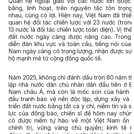
Quan hệ ngoại giao với các nước lớn được
bằng, linh hoạt, trên nguyên tắc tôn trọng
nhau, cùng có lợi. Hiện nay, Việt Nam đã thiết
quan hệ đối tác chiến lược với 23 nước (tron
13 nước là đối tác chiến lược toàn diện). Vị thế
đất nước ngày càng được nâng cao. Trong
diễn đàn khu vực và toàn cầu, tiếng nói của 
Nam ngày càng có trọng lượng, nhận được sự
hộ mạnh mẽ từ cộng đồng quốc tế.
Năm 2025, không chỉ đánh dấu tròn 80 năm t
lập nhà nước dân chủ nhân dân đầu tiên ở 
Nam châu Á, mà còn là mốc son của hành t
đấu tranh bảo vệ nền độc lập, dựng xây và 
triển đất nước bằng tất cả ý chí, niềm tin và s
lực của đồng bào, chiến sĩ để hôm nay chún
có được niềm tự hào về một Việt Nam ổn 
chính trị, vững vàng chủ quyền; kinh tế 