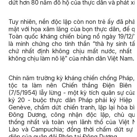
dứt hơn 80 năm đô hộ của thực dân và phát xít
Tuy nhiên, nền độc lập còn non trẻ ấy đã phải
mặt với họa xâm lăng của bọn thực dân, đế q
Toàn quốc kháng chiến bùng nổ ngày 19/12/
là minh chứng cho tinh thần “thà hy sinh tấ
chứ nhất định không chịu mất nước, nhất 
không chịu làm nô lệ” của nhân dân Việt Nam.
Chín năm trường kỳ kháng chiến chống Pháp,
tộc ta làm nên Chiến thắng Điện Biên 
(7/5/1954) lẫy lừng - một kỳ tích quân sự của
kỷ 20 - buộc thực dân Pháp phải ký Hiệp 
Genève, chấm dứt chiến tranh, lập lại hòa bì
Đông Dương, công nhận độc lập, chủ quy
thống nhất và toàn vẹn lãnh thổ của Việt 
Lào và Campuchia; đồng thời chấm dứt sự 
diện của quân đội Pháp tại Đông Dương.