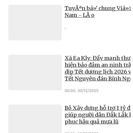
TuyĂªn bá»‘ chung Viá»‡
Nam - LĂ o
,
Xã Ea Kly: Đẩy mạnh thực
hiện bảo đảm an ninh trật
dịp Tết dương lịch 2026 v
Tết Nguyên đán Bính Ng
00:00, 30/12/2025
Bộ Xây dựng hỗ trợ 1 tỷ đ
giúp người dân Đắk Lắk 
phục hậu quả mưa lũ