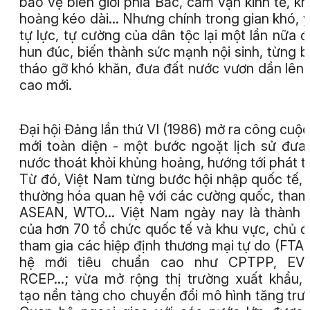
bảo vệ biên giới phía Bắc, cấm vận kinh tế, k
hoảng kéo dài… Nhưng chính trong gian khó, ý
tự lực, tự cường của dân tộc lại một lần nữa 
hun đúc, biến thành sức mạnh nội sinh, từng 
tháo gỡ khó khăn, đưa đất nước vươn dần lên
cao mới.
Đại hội Đảng lần thứ VI (1986) mở ra công cuộc
mới toàn diện - một bước ngoặt lịch sử đưa
nước thoát khỏi khủng hoảng, hướng tới phát tr
Từ đó, Việt Nam từng bước hội nhập quốc tế, 
thường hóa quan hệ với các cường quốc, tham
ASEAN, WTO... Việt Nam ngày nay là thành 
của hơn 70 tổ chức quốc tế và khu vực, chủ 
tham gia các hiệp định thương mại tự do (FTA)
hệ mới tiêu chuẩn cao như CPTPP, EVF
RCEP…; vừa mở rộng thị trường xuất khẩu,
tạo nền tảng cho chuyển đổi mô hình tăng trư