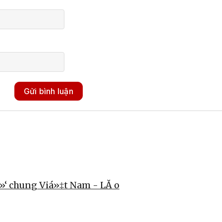
Gửi bình luận
»‘ chung Viá»‡t Nam - LĂ o