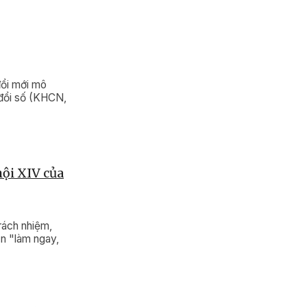
đổi mới mô
 đổi số (KHCN,
hội XIV của
rách nhiệm,
ần "làm ngay,