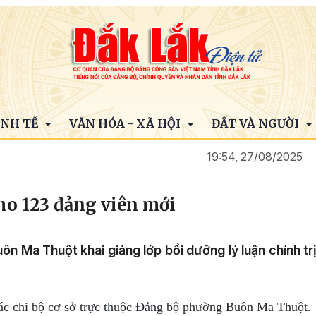
INH TẾ
VĂN HÓA - XÃ HỘI
ĐẤT VÀ NGƯỜI
19:54, 27/08/2025
cho 123 đảng viên mới
n Ma Thuột khai giảng lớp bồi dưỡng lý luận chính tr
các
c
hi bộ cơ sở trực thuộc Đảng bộ phường Buôn Ma Thuột.