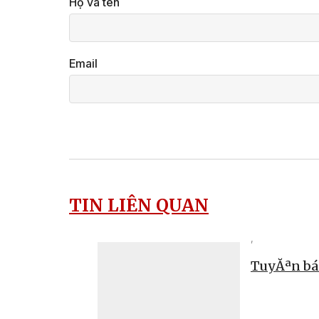
Họ và tên
Email
TIN LIÊN QUAN
,
TuyĂªn bá