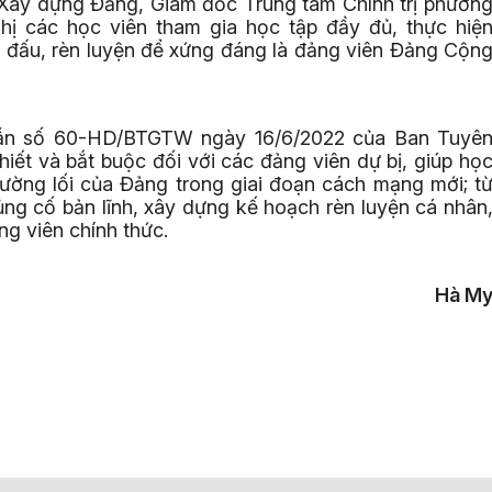
n Xây dựng Đảng, Giám đốc Trung tâm Chính trị phườn
ị các học viên tham gia học tập đầy đủ, thực hiệ
n đấu, rèn luyện để xứng đáng là đảng viên Đảng Cộn
dẫn số 60-HD/BTGTW ngày 16/6/2022 của Ban Tuyê
hiết và bắt buộc đối với các đảng viên dự bị, giúp họ
đường lối của Đảng trong giai đoạn cách mạng mới; t
củng cố bản lĩnh, xây dựng kế hoạch rèn luyện cá nhân
g viên chính thức.
Hà M