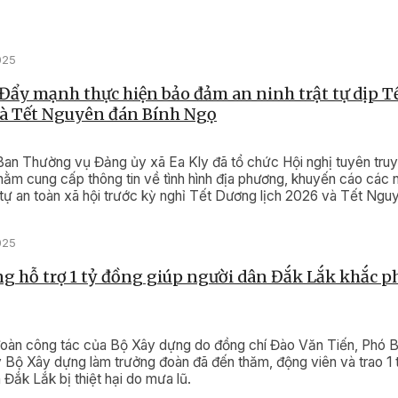
025
 Đẩy mạnh thực hiện bảo đảm an ninh trật tự dịp 
và Tết Nguyên đán Bính Ngọ
Ban Thường vụ Đảng ủy xã Ea Kly đã tổ chức Hội nghị tuyên truy
ằm cung cấp thông tin về tình hình địa phương, khuyến cáo các n
 tự an toàn xã hội trước kỳ nghỉ Tết Dương lịch 2026 và Tết Ngu
025
g hỗ trợ 1 tỷ đồng giúp người dân Đắk Lắk khắc p
đoàn công tác của Bộ Xây dựng do đồng chí Đào Văn Tiến, Phó B
 Bộ Xây dựng làm trưởng đoàn đã đến thăm, động viên và trao 1 
 Đắk Lắk bị thiệt hại do mưa lũ.