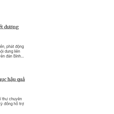
Tết dương
ền, phát động
ội dung liên
yên đán Bính
hục hậu quả
í thư chuyên
tỷ đồng hỗ trợ