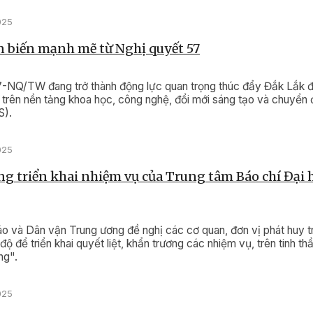
025
 biến mạnh mẽ từ Nghị quyết 57
7-NQ/TW đang trở thành động lực quan trọng thúc đẩy Đắk Lắk 
ển trên nền tảng khoa học, công nghệ, đổi mới sáng tạo và chuyển
).
025
g triển khai nhiệm vụ của Trung tâm Báo chí Đại 
o và Dân vận Trung ương đề nghị các cơ quan, đơn vị phát huy t
độ để triển khai quyết liệt, khẩn trương các nhiệm vụ, trên tinh th
ng".
025