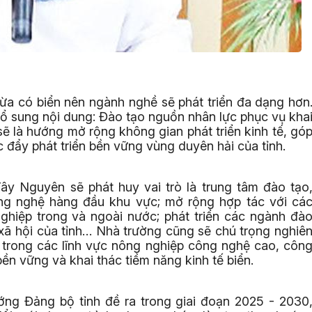
ừa có biển nên ngành nghề sẽ phát triển đa dạng hơn
bổ sung nội dung: Đào tạo nguồn nhân lực phục vụ kha
sẽ là hướng mở rộng không gian phát triển kinh tế, gó
 đẩy phát triển bền vững vùng duyên hải của tỉnh.
y Nguyên sẽ phát huy vai trò là trung tâm đào tạo
ng nghệ hàng đầu khu vực; mở rộng hợp tác với cá
nghiệp trong và ngoài nước; phát triển các ngành đà
- xã hội của tỉnh… Nhà trường cũng sẽ chú trọng nghiê
t trong các lĩnh vực nông nghiệp công nghệ cao, côn
bền vững và khai thác tiềm năng kinh tế biển.
ớng Đảng bộ tỉnh đề ra trong giai đoạn 2025 - 2030