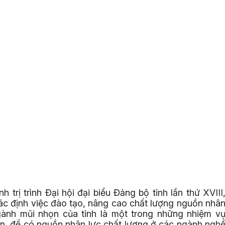
h trị trình Đại hội đại biểu Đảng bộ tỉnh lần thứ XVIII
xác định việc đào tạo, nâng cao chất lượng nguồn nhâ
gành mũi nhọn của tỉnh là một trong những nhiệm v
ên, để có nguồn nhân lực chất lượng ở các ngành ngh