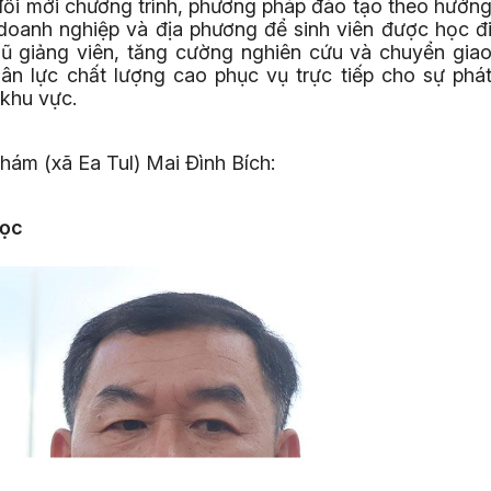
đổi mới chương trình, phương pháp đào tạo theo hướn
 doanh nghiệp và địa phương để sinh viên được học đ
gũ giảng viên, tăng cường nghiên cứu và chuyển gia
n lực chất lượng cao phục vụ trực tiếp cho sự phá
 khu vực.
m (xã Ea Tul) Mai Đình Bích:
học