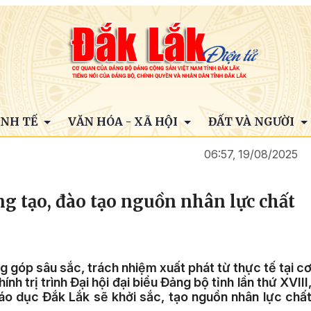
INH TẾ
VĂN HÓA - XÃ HỘI
ĐẤT VÀ NGƯỜI
06:57, 19/08/2025
áng tạo, đào tạo nguồn nhân lực chất
g góp sâu sắc, trách nhiệm xuất phát từ thực tế tại c
h trị trình Đại hội đại biểu Đảng bộ tỉnh lần thứ XVIII
o dục Đắk Lắk sẽ khởi sắc, tạo nguồn nhân lực chấ