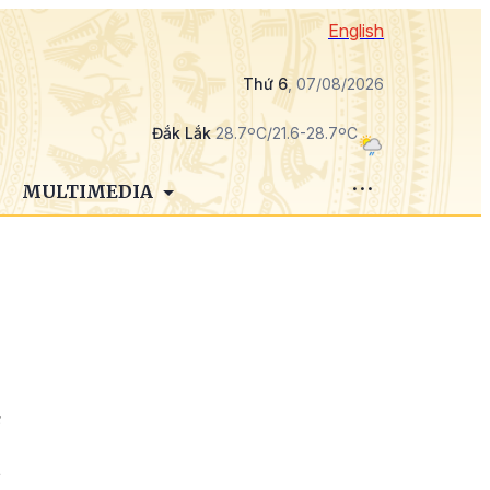
English
Thứ 6
, 07/08/2026
Đắk Lắk
28.7ºC/21.6-28.7ºC
MULTIMEDIA
ơ
,
t