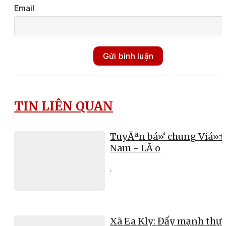
Email
Gửi bình luận
TIN LIÊN QUAN
TuyĂªn bá»‘ chung Viá»‡
Nam - LĂ o
,
Xã Ea Kly: Đẩy mạnh thực