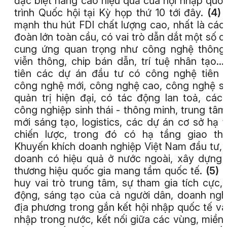
đặc biệt nâng cao hiệu quả của hội nhập quốc
trình Quốc hội tại Kỳ họp thứ 10 tới đây.
(4)
mạnh thu hút FDI chất lượng cao, nhất là các
đoàn lớn toàn cầu, có vai trò dẫn dắt một số c
cung ứng quan trọng như công nghệ thông 
viễn thông, chip bán dẫn, trí tuệ nhân tạo...
tiên các dự án đầu tư có công nghệ tiên t
công nghệ mới, công nghệ cao, công nghệ s
quản trị hiện đại, có tác động lan toả, các
công nghiệp sinh thái - thông minh, trung tâm
mới sáng tạo, logistics, các dự án cơ sở hạ 
chiến lược, trong đó có hạ tầng giao th
Khuyến khích doanh nghiệp Việt Nam đầu tư, 
doanh có hiệu quả ở nước ngoài, xây dựng
thương hiệu quốc gia mang tầm quốc tế.
(5)
P
huy vai trò trung tâm, sự tham gia tích cực,
động, sáng tạo của cả người dân, doanh ngh
địa phương trong gắn kết hội nhập quốc tế và
nhập trong nước, kết nối giữa các vùng, miền,