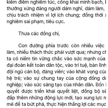
kiểm điểm nghiêm túc, công khai minh bạch, 
thưởng xứng đáng người dám nghĩ, dám làm,
chịu trách nhiệm vì lợi ích chung; đồng thời x
nghiêm sai phạm, tiêu cực.
Thưa các đồng chí,
Con đường phía trước còn nhiều việc 
làm, nhiều thách thức phải vượt qua; nhưng c
ta có niềm tin vững chắc vào sức mạnh của 
đại đoàn kết toàn dân tộc, vào trí tuệ, bản lĩnh
đội ngũ cán bộ, đảng viên; vào khát vọng của
hệ trẻ; vào sự chung tay của cộng đồng d
nghiệp; vào sức sáng tạo của nhân dân.
Bốn 
quyết
được triển khai quyết liệt, đồng bộ sẽ
đắp thêm những động lực mới, tạo xung lực 
mẽ để ta bứt phá, thực hiện thắng lợi các mục 