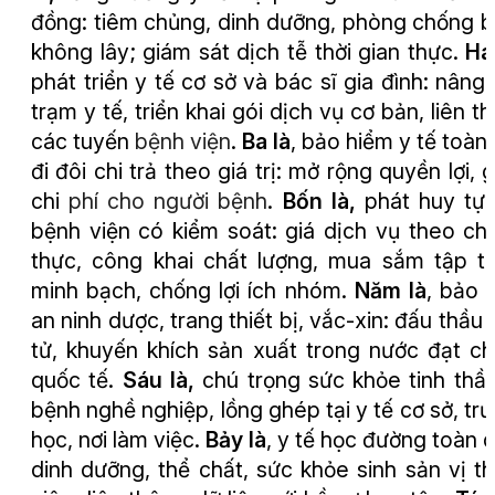
đồng: tiêm chủng, dinh dưỡng, phòng chống 
không lây; giám sát dịch tễ thời gian thực.
Hai
phát triển y tế cơ sở và bác sĩ gia đình: nâng
trạm y tế, triển khai gói dịch vụ cơ bản, liên t
các
tuyến
bệnh viện
.
Ba là
, bảo hiểm y tế toàn
đi đôi chi trả theo giá trị: mở rộng quyền lợi, 
chi
phí cho người bệnh
.
Bốn là
,
phát huy tự
bệnh viện có kiểm soát: giá dịch vụ theo chi
thực, công khai chất lượng, mua sắm tập t
minh bạch, chống lợi ích nhóm.
Năm là
, bảo
an ninh dược, trang thiết bị, vắc-xin: đấu thầu 
tử, khuyến khích sản xuất trong nước đạt c
quốc tế
.
Sáu là
,
chú trọng sức khỏe tinh thầ
bệnh nghề nghiệp, lồng ghép tại y tế cơ sở, tr
học, nơi làm việc.
Bảy là
, y tế học đường toàn d
dinh dưỡng, thể chất, sức khỏe sinh sản vị t