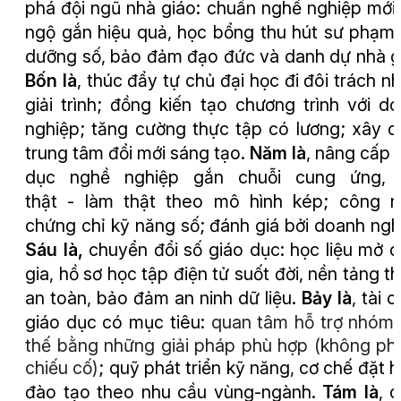
phá đội ngũ nhà giáo: chuẩn nghề nghiệp mới,
ngộ gắn hiệu quả, học bổng thu hút sư phạm,
dưỡng số, bảo đảm đạo đức và danh dự nhà g
Bốn là
, thúc đẩy tự chủ đại học đi đôi trách n
giải trình; đồng kiến tạo chương trình với d
nghiệp; tăng cường thực tập có lương; xây 
trung tâm đổi mới sáng tạo.
Năm là
,
nâng cấp 
dục nghề nghiệp gắn chuỗi cung ứng,
thật
-
làm thật theo mô hình kép; công n
chứng chỉ kỹ năng số; đánh giá bởi doanh ngh
Sáu là
,
chuyển đổi số giáo dục: học liệu mở 
gia, hồ sơ học tập điện tử suốt đời, nền tảng th
an toàn, bảo đảm an ninh dữ liệu.
Bảy là
, tài 
giáo dục có mục tiêu:
quan tâm hỗ trợ nhóm
thế bằng những giải pháp phù hợp (không phả
chiếu cố)
;
quỹ phát triển kỹ năng, cơ chế đặt 
đào tạo theo nhu cầu vùng
-
ngành.
Tám là
, 