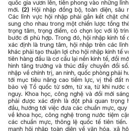
quốc gia vươn lên, tiên phong vào những lĩnh
mới.
(2)
Hội nhập đồng bộ, toàn diện, sâu r
Các lĩnh vực hội nhập phải gắn kết chặt chẽ
sung cho nhau trong một chiến lược tổng thể
trọng tâm, trọng điểm, có chọn lọc với lộ trìn
bước đi phù hợp. Trong đó, hội nhập kinh tế 
xác định là trung tâm, hội nhập trên các lĩnh
khác phải tạo thuận lợi cho hội nhập kinh tế vớ
tiên hàng đầu là cơ cấu lại nền kinh tế, đổi mớ
hình tăng trưởng và thúc đẩy chuyển đổi số.
nhập về chính trị, an ninh, quốc phòng phải h
tới mục tiêu nâng cao tiềm lực, vị thế đất n
bảo vệ Tổ quốc từ sớm, từ xa, từ khi nước 
nguy. Khoa học, công nghệ và đổi mới sáng
phải được xác định là đột phá quan trọng 
đầu, hướng tới việc đưa các chuẩn mực, quy 
về khoa học, công nghệ trong nước tiệm cận
các chuẩn mực, thông lệ quốc tế tiên tiến.
mạnh hội nhập toàn diện về văn hóa, xã hội