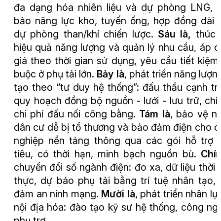
đa dạng hóa nhiên liệu và dự phòng LNG,
bảo năng lực kho, tuyến ống, hợp đồng dài 
dự phòng than/khí chiến lược.
Sáu là
,
thúc 
hiệu quả năng lượng và quản lý nhu cầu, áp 
giá theo thời gian sử dụng, yêu cầu tiết kiệm
buộc ở phụ tải lớn.
Bảy là
, phát triển năng lượng
tạo theo “tư duy hệ thống”: đấu thầu cạnh tr
quy hoạch đồng bộ nguồn
-
lưới
-
lưu trữ, chi
chi phí đấu nối công bằng.
Tám là
, bảo vệ 
dân cư dễ bị tổ thương và bảo đảm điện cho 
nghiệp nền tảng thông qua các gói hỗ trợ
tiêu, có thời hạn, minh bạch nguồn bù.
Chín
chuyển đổi số ngành điện: đo xa, dữ liệu thời 
thực, dự báo phụ tải bằng trí tuệ nhân tạo,
đảm an ninh mạng.
Mười là
, phát triển nhân lự
nội địa hóa: đào tạo kỹ sư hệ thống, công ng
phụ trợ.