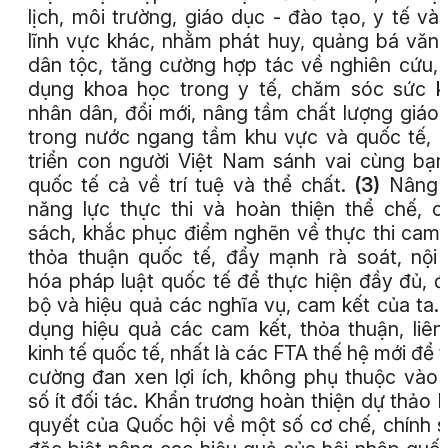
lịch, môi trường, giáo dục - đào tạo, y tế và
lĩnh vực khác, nhằm phát huy, quảng bá văn
dân tộc, tăng cường hợp tác về nghiên cứu,
dụng khoa học trong y tế, chăm sóc sức 
nhân dân, đổi mới, nâng tầm chất lượng giáo
trong nước ngang tầm khu vực và quốc tế, 
triển con người Việt Nam sánh vai cùng bạ
quốc tế cả về trí tuệ và thể chất.
(3)
Nâng 
năng lực thực thi và hoàn thiện thể chế, c
sách, khắc phục điểm nghẽn về thực thi cam 
thỏa thuận quốc tế, đẩy mạnh rà soát, nội 
hóa pháp luật quốc tế để thực hiện đầy đủ, 
bộ và hiệu quả các nghĩa vụ, cam kết của ta.
dụng hiệu quả các cam kết, thỏa thuận, liên
kinh tế quốc tế, nhất là các FTA thế hệ mới để 
cường đan xen lợi ích, không phụ thuộc vào
số ít đối tác. Khẩn trương hoàn thiện dự thảo 
quyết của Quốc hội về một số cơ chế, chính 