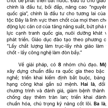
chốt để phát triển đất nước. Đầu tư cho giáo
chính là đầu tư, bồi đắp, nâng cao “nguyên
quốc gia”, chính là đầu tư cho tương lai của
tộc Đây là lĩnh vực then chốt của mọi then chốt
động lực căn cơ của tăng năng suất, bứt phá 
lực cạnh tranh quốc gia, nuôi dưỡng khát 
phát triển.
Giáo dục đào tạo theo phương 
“Lấy chất lượng làm trục-lấy nhà giáo làm 
chốt - lấy công nghệ làm đòn bẩy.”
Về giải pháp, có
8
nhóm chủ đạo.
Một
xây dựng chuẩn đầu ra quốc gia theo bậc 
nghề; triển khai kiểm định bắt buộc, bảng
hạng công khai gắn sứ mệnh
. Hai là
, đổi
chương trình và đánh giá, giảm bệnh thành t
chống dạy thêm tràn lan; triển khai đánh
chuẩn hóa, chú trọng kỹ năng cốt lõi.
Ba là
,