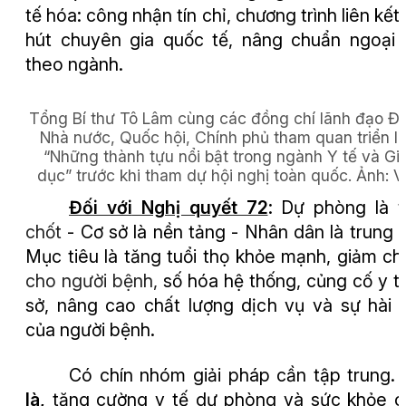
tế hóa: công nhận tín chỉ, chương trình liên kết,
hút chuyên gia quốc tế, nâng chuẩn ngoại
theo ngành.
Tổng Bí thư Tô Lâm cùng các đồng chí lãnh đạo Đ
Nhà nước, Quốc hội, Chính phủ tham quan triển l
“Những thành tựu nổi bật trong ngành Y tế và Gi
dục” trước khi tham dự hội nghị toàn quốc. Ảnh:
V
Đối với
Nghị quyết 72
:
Dự phòng là
chốt
-
Cơ sở là nền tảng
-
Nhân dân là trung 
Mục tiêu là tăng tuổi thọ khỏe mạnh, giảm chi
cho người bệnh,
số hóa hệ thống, củng cố y t
sở, nâng cao chất lượng dịch vụ và sự hài 
của người bệnh.
Có chín nhóm giải pháp cần tập trung.
là
,
tăng cường y tế dự phòng và sức khỏe 