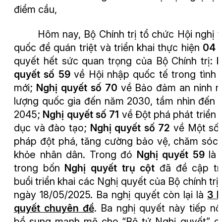
điểm cầu,
Hôm nay,
Bộ Chính trị tổ chức
Hội nghị 
quốc để quán triệt và triển khai thực hiện
04
quyết hết sức quan trọng của Bộ Chính trị:
N
quyết số 59
về
Hội nhập quốc tế trong tình 
mới
;
Nghị quyết số 70
về
Bảo đảm an ninh 
lượng quốc gia đến năm 2030, tầm nhìn đến
2045
;
Nghị quyết số 71
về
Đột phá phát triển 
dục và đào tạo
;
Nghị quyết số 72
về
Một số 
pháp đột phá, tăng cường bảo vệ, chăm sóc
khỏe nhân dân
. Trong đó
Nghị quyết 59
là 
trong
bốn
Nghị quyết trụ cột
đã đề cập tr
buổi triển khai các Nghị quyết của Bộ chính trị
ngày 18/05/2025. Ba nghị quyết còn lại là
3 
quyết chuyên đề
.
Ba nghị quyết này tiếp nố
bổ sung mạnh mẽ cho “
B
ộ tứ
N
ghị quyết” c