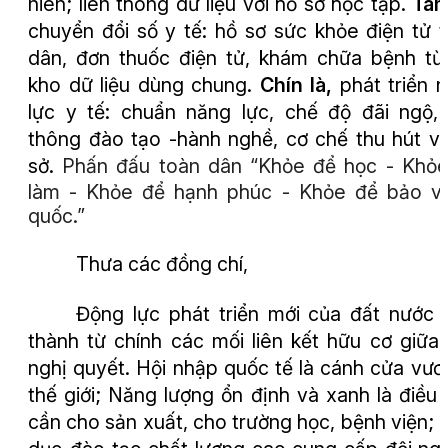
niên; liên thông dữ liệu với hồ sơ học tập.
Tám
chuyển đổi số y tế: hồ sơ sức khỏe điện tử 
dân, đơn thuốc điện tử, khám chữa bệnh từ
kho dữ liệu dùng chung.
Chín là
,
phát triển 
lực y tế: chuẩn năng lực, chế độ đãi ngộ, 
thông đào tạo
-
hành nghề, cơ chế thu hút v
sở.
Phấn đấu toàn dân “Khỏe để học - Khỏ
làm - Khỏe để hạnh phúc - Khỏe để bảo v
quốc.”
T
hưa các đồng chí,
Động lực phát triển mới của đất nước 
thành từ chính các mối liên kết hữu cơ giữa
nghị quyết.
Hội nhập quốc tế là cánh cửa vươ
thế giới;
Năng lượng ổn định và xanh là điều 
cần cho sản xuất, cho trường học, bệnh viện
;