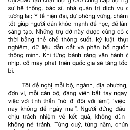
dục
-
đào tạo chất lượng cao cung cấp đội ng
sư hệ thống, bác sĩ, nhà quản trị dịch vụ 
tương lai
;
Y tế hiện đại, dự phòng vững, chăm
tốt giúp người dân khỏe mạnh để học, để làm
sáng tạo.
Những trụ
đỡ này được củng cố đ
thời bằng thể chế thông suốt, kỷ luật thực
nghiêm, dữ liệu dẫn dắt và phân bổ nguồn
thông minh. Khi từng bánh răng vận hành 
nhịp, cỗ máy phát triển quốc gia sẽ tăng tốc
bỉ.
Tôi đề nghị mỗi bộ, ngành, địa phương,
đơn vị, mỗi cán bộ, đảng viên bắt tay ngay
việc với tinh thần “nói đi đôi với làm”, “việc
nay không để ngày mai”. Người đứng đầu 
chịu trách nhiệm về kết quả, không đùn 
không né tránh. Từng quý, từng năm, chún