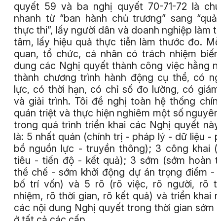
quyết 59 và ba nghị quyết 70-71-72 là ch
nhanh từ “ban hành chủ trương” sang “quản
thực thi”, lấy người dân và doanh nghiệp làm t
tâm, lấy hiệu quả thực tiễn làm thước đo. Mỗ
quan, tổ chức, cá nhân có trách nhiệm biến
dung các Nghị quyết thành công việc hằng n
thành chương trình hành động cụ thể, có n
lực, có thời hạn, có chỉ số đo lường, có giám
và giải trình. Tôi đề nghị toàn hệ thống chính
quán triệt và thực hiện nghiêm một số nguyên
trong quá trình triển khai các Nghị quyết này
là: 5 nhất quán (chính trị - pháp lý - dữ liệu - 
bổ nguồn lực - truyền thông); 3 công khai 
tiêu - tiến độ - kết quả); 3 sớm (sớm hoàn t
thể chế - sớm khởi động dự án trọng điểm -
bố trí vốn) và 5 rõ (rõ việc, rõ người, rõ t
nhiệm, rõ thời gian, rõ kết quả) và triển khai 
các nội dung Nghị quyết trong thời gian sớm 
ở tất cả các cấp.