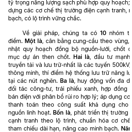
tỷ trọng năng lượng sạch phù hợp quy hoạch;
dựng các cơ chế thị trường điện cạnh tranh, 
bạch, có lộ trình vững chắc.
Về giải pháp, chúng ta có
10
nhóm tr
điểm.
Một là
, cân bằng cung
-
cầu theo vùng,
nhật quy hoạch đồng bộ nguồn
-
lưới, chốt 
mục dự án then chốt.
Hai là
, đầu tư mạnh
truyền tải và lưu trữ
-
nhất là các tuyến 500kV, 
thông minh, thí điểm hệ thống lưu trữ năng l
tại các nút nghẽn.
Ba là
, huy động vốn đa d
đối tác công
-
tư, trái phiếu xanh, hợp đồng
bán điện với phân bổ rủi ro hợp lý; áp dụng cơ
thanh toán theo công suất khả dụng cho 
nguồn linh hoạt.
Bốn là
, phát triển thị trường 
cạnh tranh theo lộ trình, chuẩn hóa cơ chế
tham chiếu dài hạn, nâng cao minh bạch.
Năm