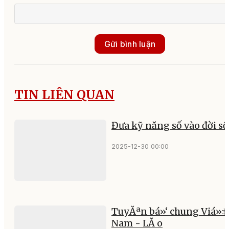
Gửi bình luận
TIN LIÊN QUAN
Đưa kỹ năng số vào đời s
2025-12-30 00:00
TuyĂªn bá»‘ chung Viá»‡
Nam - LĂ o