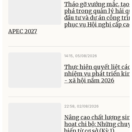
Tháo gỡ vướng mắc, tạo 
phá trong quản lý hải q
đầu tư và dự án công trì
phục vụ Hội nghị cấp ca
APEC 2027
14:15, 05/08/2026
Thực hiện quyết liệt các
nhiệm vụ phát triển kin
- xã hội năm 2026
22:58, 02/08/2026
Nâng cao chất lượng sin
hoạt chi bộ: Những chu
biến từ cơ sở (Kỳ 1)