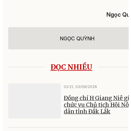
Ngọc Qu
NGỌC QUỲNH
ĐỌC NHIỀU
03:21, 03/08/2026
Đồng chí H Giang Niê gi
chức vụ Chủ tịch Hội Nô
dân tỉnh Đắk Lắk