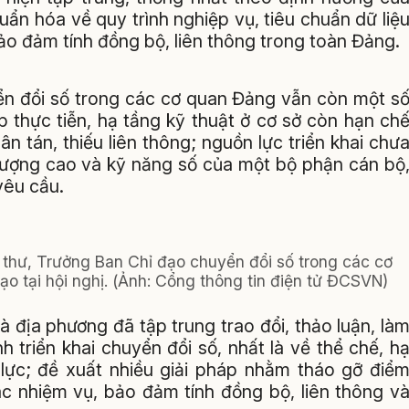
ẩn hóa về quy trình nghiệp vụ, tiêu chuẩn dữ liệ
 đảm tính đồng bộ, liên thông trong toàn Đảng.
ển đổi số trong các cơ quan Đảng vẫn còn một s
 thực tiễn, hạ tầng kỹ thuật ở cơ sở còn hạn ch
n tán, thiếu liên thông; nguồn lực triển khai chư
 lượng cao và kỹ năng số của một bộ phận cán bộ
yêu cầu.
í thư, Trưởng Ban Chỉ đạo chuyển đổi số trong các cơ
 tại hội nghị. (
Ảnh
: Cổng thông tin điện tử ĐCSVN)
à địa phương đã tập trung trao đổi, thảo luận, là
 triển khai chuyển đổi số, nhất là về thể chế, h
 lực; đề xuất nhiều giải pháp nhằm tháo gỡ điể
ác nhiệm vụ, bảo đảm tính đồng bộ, liên thông v