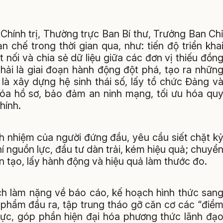
 Chính trị, Thường trực Ban Bí thư, Trưởng Ban Ch
 chế trong thời gian qua, như: tiến độ triển kha
 nối và chia sẻ dữ liệu giữa các đơn vị thiếu đồn
ải là giai đoạn hành động đột phá, tạo ra nhữn
 là xây dựng hệ sinh thái số, lấy tổ chức Đảng v
hóa hồ sơ, bảo đảm an ninh mạng, tối ưu hóa qu
hính.
 nhiệm của người đứng đầu, yêu cầu siết chặt k
hí nguồn lực, đầu tư dàn trải, kém hiệu quả; chuyể
n tạo, lấy hành động và hiệu quả làm thước đo.
ch làm nặng về báo cáo, kế hoạch hình thức san
 phẩm đầu ra, tập trung tháo gỡ căn cơ các “điể
lực, góp phần hiện đại hóa phương thức lãnh đạ