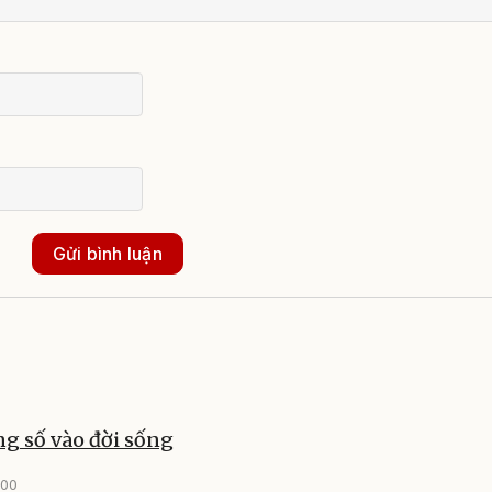
Gửi bình luận
g số vào đời sống
:00