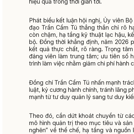
hiệu quả trong thời gian tới.
Phát biểu kết luận hội nghị, Ủy viên Bộ
đạo Trần Cẩm Tú thẳng thắn chỉ rõ hạn
còn chậm, hạ tầng kỹ thuật lạc hậu, kết
bộ. Đồng thời
khẳng định, năm 2026 ph
kết quả thực chất, rõ ràng. Trọng tâm
đảng viên làm trung tâm; ưu tiên số 
trình làm việc nhằm giảm chi phí hành c
Đồng chí Trần Cẩm Tú nhấn mạnh trách
luật, kỷ cương hành chính, tránh lãng p
mạnh từ tư duy quản lý sang tư duy kiế
Theo đó, cần dứt khoát chuyển từ cá
mô hình quản trị theo mục tiêu và sản
nghẽn” về thể chế, hạ tầng và nguồn 