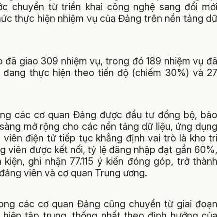
ớc chuyển từ triển khai công nghệ sang đổi mớ
hức thực hiện nhiệm vụ của Đảng trên nền tảng d
o đã giao 309 nhiệm vụ, trong đó 189 nhiệm vụ đ
 đang thực hiện theo tiến độ (chiếm 30%) và 2
ong các cơ quan Đảng được đầu tư đồng bộ, bả
 sàng mở rộng cho các nền tảng dữ liệu, ứng dụn
viên điện tử tiếp tục khẳng định vai trò là kho tr
ng viên được kết nối, tỷ lệ đăng nhập đạt gần 60%
 kiện, ghi nhận 77.115 ý kiến đóng góp, trở thàn
 đảng viên và cơ quan Trung ương.
u trong các cơ quan Đảng cũng chuyển từ giai đoạ
 hiện tập trung, thống nhất theo định hướng củ