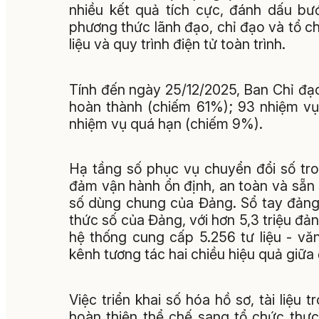
nhiều kết quả tích cực, đánh dấu bư
phương thức lãnh đạo, chỉ đạo và tổ c
liệu và quy trình điện tử toàn trình.
Tính đến ngày 25/12/2025, Ban Chỉ đạ
hoàn thành (chiếm 61%); 93 nhiệm vụ
nhiệm vụ quá hạn (chiếm 9%).
Hạ tầng số phục vụ chuyển đổi số tr
đảm vận hành ổn định, an toàn và sẵn
số dùng chung của Đảng.
Sổ tay đảng 
thức số của
Đảng, với hơn 5,3 triệu đả
hệ thống cung cấp 5.256 tư liệu - văn
kênh tương tác hai chiều hiệu quả giữa
Việc triển khai số hóa hồ sơ, tài liệ
hoàn thiện thể chế sang tổ chức thực