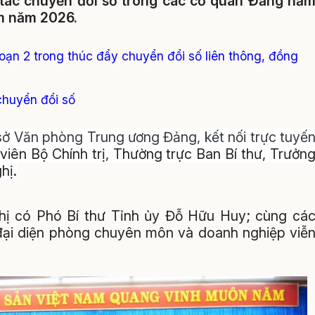
 tác chuyển đổi số trong các cơ quan Đảng nă
âm năm 2026.
ạn 2 trong thúc đẩy chuyển đổi số liên thông, đồng
chuyển đổi số
ụ sở Văn phòng Trung ương Đảng, kết nối trực tuyế
viên Bộ Chính trị, Thường trực Ban Bí thư, Trưởn
hị.
ghị có Phó Bí thư Tỉnh ủy Đỗ Hữu Huy; cùng cá
, đại diện phòng chuyên môn và doanh nghiệp viễ