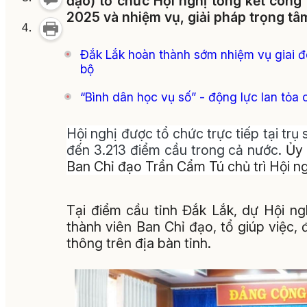
đạo) tổ chức Hội nghị tổng kết công
2025 và nhiệm vụ, giải pháp trọng t
Đắk Lắk hoàn thành sớm nhiệm vụ giai đo
bộ
“Bình dân học vụ số” - động lực lan tỏa 
Hội nghị được tổ chức trực tiếp tại tr
đến 3.213 điểm cầu trong cả nước.
Ủy 
Ban Chỉ đạo Trần Cẩm Tú
chủ trì Hội ng
Tại điểm cầu tỉnh Đắk Lắk, dự Hội n
thành viên Ban Chỉ đạo, tổ giúp việc
thông trên địa bàn tỉnh.