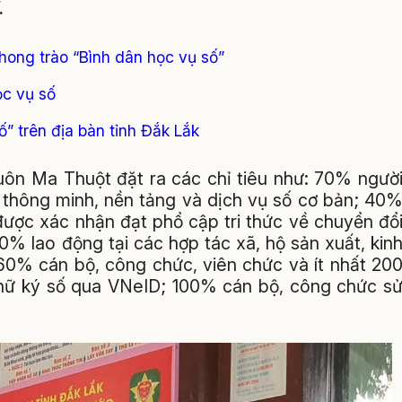
.
phong trào “Bình dân học vụ số”
ọc vụ số
ố” trên địa bàn tỉnh Đắk Lắk
n Ma Thuột đặt ra các chỉ tiêu như: 70% ngườ
ị thông minh, nền tảng và dịch vụ số cơ bản; 40
được xác nhận đạt phổ cập tri thức về chuyển đổ
0% lao động tại các hợp tác xã, hộ sản xuất, kin
60% cán bộ, công chức, viên chức và ít nhất 20
 chữ ký số qua VNeID; 100% cán bộ, công chức s