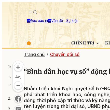
Đọc báo in
Vấn đề - Sự kiện
CHÍNH TRỊ
K
Trang chủ
Chuyển đổi số
“Bình dân học vụ số” động l
Nhằm triển khai Nghị quyết số 57-N
phá phát triển khoa học, công nghệ,
đồng thời phổ cập tri thức và kỹ năng
rèn luyện trong thời đại số, UBND p