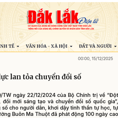
INH TẾ
VĂN HÓA - XÃ HỘI
ĐẤT VÀ NGƯỜI
00:00, 15/12/2025
ực lan tỏa chuyển đổi số
Q/TW ngày 22/12/2024 của Bộ Chính trị về “Độ
 đổi mới sáng tạo và chuyển đổi số quốc gia”
 số cho người dân, khơi dậy tinh thần tự học, t
hường Buôn Ma Thuột đã phát động 100 ngày ca