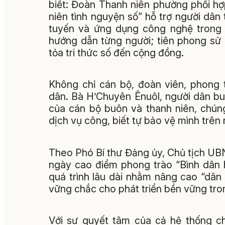
biết: Đoàn Thanh niên phường phối hợ
niên tình nguyện số” hỗ trợ người dân
tuyến và ứng dụng công nghệ trong đ
hướng dẫn từng người; tiên phong sử 
tỏa tri thức số đến cộng đồng.
Không chỉ cán bộ, đoàn viên, phong 
dân. Bà H’Chuyên Ênuôl, người dân bu
của cán bộ buôn và thanh niên, chún
dịch vụ công, biết tự bảo vệ mình trên
Theo Phó Bí thư Đảng ủy, Chủ tịch U
ngày cao điểm phong trào “Bình dân h
quá trình lâu dài nhằm nâng cao “dân t
vững chắc cho phát triển bền vững tron
Với sự quyết tâm của cả hệ thống c