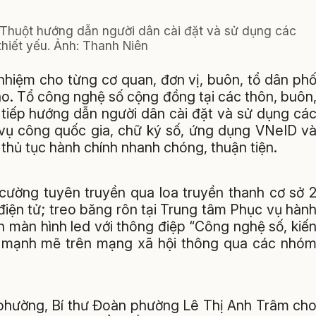
Thuột hướng dẫn người dân cài đặt và sử dụng các
hiết yếu.
Ảnh:
Thanh Niên
hiệm cho từng cơ quan, đơn vị, buôn, tổ dân ph
ào. Tổ công nghệ số cộng đồng tại các thôn, buôn
c tiếp hướng dẫn người dân cài đặt và sử dụng cá
 vụ công quốc gia, chữ ký số, ứng dụng VNeID v
thủ tục hành chính nhanh chóng, thuận tiện.
cường tuyên truyền qua loa truyền thanh cơ sở 
 điện tử; treo băng rôn tại Trung tâm Phục vụ hàn
n màn hình led với thông điệp “Công nghệ số, kiế
tỏa mạnh mẽ trên mạng xã hội thông qua các nhó
hường, Bí thư Đoàn phường Lê Thị Anh Trâm ch