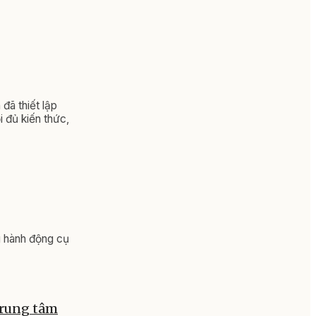
đã thiết lập
 đủ kiến thức,
g hành động cụ
 trung tâm