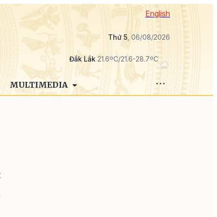
English
Thứ 5
, 06/08/2026
Đắk Lắk
21.6ºC/21.6-28.7ºC
MULTIMEDIA
t
,
ự
o