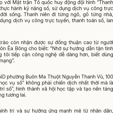
p với Mặt trận Tổ quốc huy động đội hình “Than
 thực hành kỹ năng số, sử dụng dịch vụ công trự
ời sống. Thanh niên đi từng ngõ, gõ từng nhà
dụng dịch vụ công trực tuyến, thanh toán số, la
trào còn nhận được sự đồng thuận cao từ ngườ
ôn Êa Bông cho biết: “Nhờ sự hướng dẫn tận tìn
g tôi tiếp cận công nghệ dễ dàng hơn, biết dùn
 mạng”.
BND phường Buôn Ma Thuột Nguyễn Thanh Vũ, 10
ọc vụ số” không phải chiến dịch nhất thời mà l
rí số”, hình thành xã hội học tập và tạo nền tản
g tương lai.
hính trị và sự hưởng ứng mạnh mẽ từ nhân dân