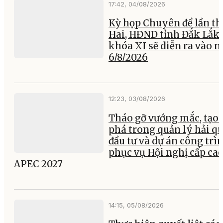
17:42, 04/08/2026
Kỳ họp Chuyên đề lần th
Hai, HĐND tỉnh Đắk Lắk
khóa XI sẽ diễn ra vào 
6/8/2026
12:23, 03/08/2026
Tháo gỡ vướng mắc, tạo 
phá trong quản lý hải q
đầu tư và dự án công trì
phục vụ Hội nghị cấp ca
APEC 2027
14:15, 05/08/2026