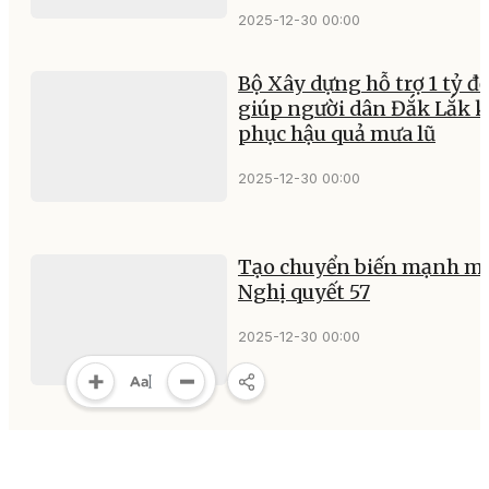
2025-12-30 00:00
Bộ Xây dựng hỗ trợ 1 tỷ đ
giúp người dân Đắk Lắk 
phục hậu quả mưa lũ
2025-12-30 00:00
Tạo chuyển biến mạnh mẽ
Nghị quyết 57
2025-12-30 00:00
Khẩn trương triển khai
nhiệm vụ của Trung tâm 