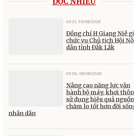
ĐỌC NHIỀU
03:21, 03/08/2026
Đồng chí H Giang Niê gi
chức vụ Chủ tịch Hội Nô
dân tỉnh Đắk Lắk
05:59, 06/08/2026
Nâng cao năng lực vận
hành bộ máy, khơi thông
sử dụng hiệu quả nguồn 
chăm lo tốt hơn đời sốn
nhân dân