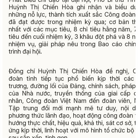
Huỳnh Thị Chiến Hòa ghi nhận và biểu dư
những nỗ lực, thành tích xuất sắc Công đoàn 
đã đạt được trong nhiệm kỳ qua; cơ bản t
nhất với các mục tiêu, 8 chỉ tiêu hằng năm, 7
tiêu đến cuối nhiệm kỳ, 3 khâu đột phá và 8 
nhiệm vụ, giải pháp nêu trong Bao cáo chính
trình đại hội.
Đồng chí Huỳnh Thị Chiến Hòa đề nghị, C
đoàn tỉnh tiếp tục phổ biến kịp thời các
trương, đường lối của Đảng, chính sách, pháp 
của Nhà nước, truyền thống của giai cấp 
nhân, Công đoàn Việt Nam đến đoàn viên, 
Tập trung đổi mới mạnh mẽ tư duy, nội d
phương thức lãnh đạo, hoạt động công đoàn 
hướng thực chất, hiệu quả, khả thi, sát cơ sở, t
ứng kịp thời, linh hoạt với mô hình tổ chức bộ
sau sắp xếp, tinh gọn.