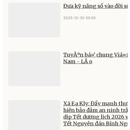
Đưa kỹ năng số vào đời s
2025-12-30 00:00
TuyĂªn bá»‘ chung Viá»‡
Nam - LĂ o
Xã Ea Kly: Đẩy mạnh thực
hiện bảo đảm an ninh trật
dịp Tết dương lịch 2026 v
Tết Nguyên đán Bính Ng