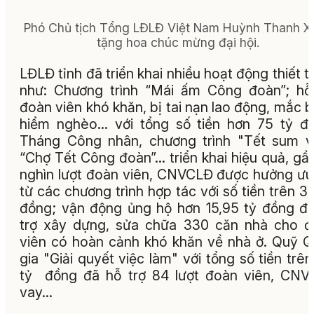
Phó Chủ tịch Tổng LĐLĐ Việt Nam Huỳnh Thanh X
tặng hoa chúc mừng đại hội.
LĐLĐ tỉnh đã triển khai nhiều hoạt động thiết t
như: Chương trình “Mái ấm Công đoàn”; hỗ
đoàn viên khó khăn, bị tai nạn lao động, mắc 
hiểm nghèo… với tổng số tiền hơn 75 tỷ đ
Tháng Công nhân, chương trình "Tết sum v
“Chợ Tết Công đoàn”… triển khai hiệu quả, gầ
nghìn lượt đoàn viên, CNVCLĐ được hưởng ưu
từ các chương trình hợp tác với số tiền trên 3,
đồng; vận động ủng hộ hơn 15,95 tỷ đồng đ
trợ xây dựng, sửa chữa 330 căn nhà cho 
viên có hoàn cảnh khó khăn về nhà ở. Quỹ 
gia "Giải quyết việc làm" với tổng số tiền trên
tỷ đồng đã hỗ trợ 84 lượt đoàn viên, CN
vay…