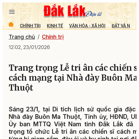
CHÍNH TRỊ
KINH TẾ
VĂN HÓA - XÃ HỘI
ĐẤT VÀ NGƯỜ
Trang chủ
Chính trị
12:02, 23/01/2026
Trang trọng Lễ tri ân các chiến s
cách mạng tại Nhà đày Buôn Ma
Thuột
Sáng 23/1, tại Di tích lịch sử quốc gia đặc 
Nhà đày Buôn Ma Thuột, Tỉnh ủy, HĐND, U
Ủy ban MTTQ Việt Nam tỉnh Đắk Lắk đã l
trọng tổ chức Lễ tri ân các chiến sĩ cách 