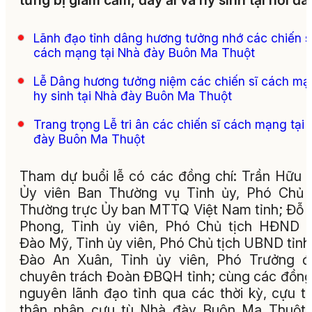
từng bị giam cầm, đày ải và hy sinh tại nơi đâ
Lãnh đạo tỉnh dâng hương tưởng nhớ các chiến s
cách mạng tại Nhà đày Buôn Ma Thuột
Lễ Dâng hương tưởng niệm các chiến sĩ cách m
hy sinh tại Nhà đày Buôn Ma Thuột
Trang trọng Lễ tri ân các chiến sĩ cách mạng tại
đày Buôn Ma Thuột
Tham dự buổi lễ có các đồng chí: Trần Hữu 
Ủy viên Ban Thường vụ Tỉnh ủy, Phó Chủ 
Thường trực Ủy ban MTTQ Việt Nam tỉnh; Đỗ 
Phong, Tỉnh ủy viên, Phó Chủ tịch HĐND t
Đào Mỹ, Tỉnh ủy viên, Phó Chủ tịch UBND tỉnh
Đào An Xuân, Tỉnh ủy viên, Phó Trưởng đ
chuyên trách Đoàn ĐBQH tỉnh; cùng các đồng
nguyên lãnh đạo tỉnh qua các thời kỳ, cựu t
thân nhân cựu tù Nhà đày Buôn Ma Thuột,