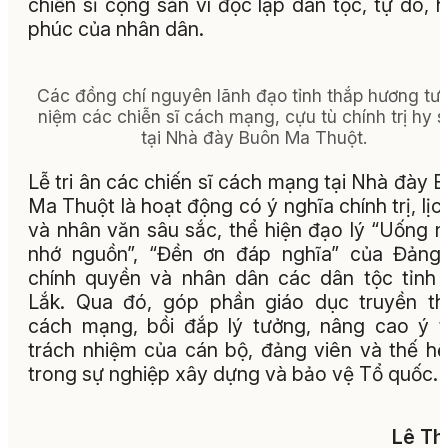
chiến sĩ cộng sản vì độc lập dân tộc, tự do, 
phúc của nhân dân.
Các đồng chí nguyên lãnh đạo tỉnh thắp hương tư
niệm các chiễn sĩ cách mạng, cựu tù chính trị hy s
tại Nhà đày Buôn Ma Thuột.
Lễ tri ân các chiến sĩ cách mạng tại Nhà đày 
Ma Thuột là hoạt động có ý nghĩa chính trị, lịc
và nhân văn sâu sắc, thể hiện đạo lý “Uống 
nhớ nguồn”, “Đền ơn đáp nghĩa” của Đảng
chính quyền và nhân dân các dân tộc tỉnh
Lắk. Qua đó, góp phần giáo dục truyền t
cách mạng, bồi đắp lý tưởng, nâng cao ý 
trách nhiệm của cán bộ, đảng viên và thế hệ
trong sự nghiệp xây dựng và bảo vệ Tổ quốc.
Lê Th