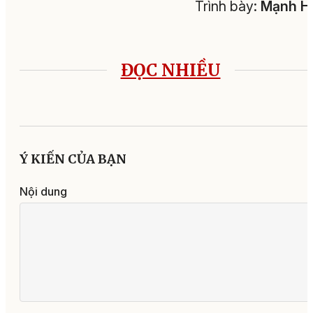
Trình bày:
Mạnh H
ĐỌC NHIỀU
Ý KIẾN CỦA BẠN
Nội dung