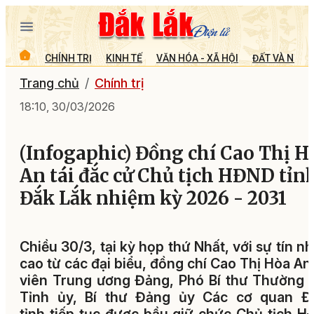
CHÍNH TRỊ
KINH TẾ
VĂN HÓA - XÃ HỘI
ĐẤT VÀ NGƯỜ
Trang chủ
Chính trị
18:10, 30/03/2026
(Infogaphic) Đồng chí Cao Thị H
An tái đắc cử Chủ tịch HĐND tỉn
Đắk Lắk nhiệm kỳ 2026 - 2031
Chiều 30/3, tại kỳ họp thứ Nhất, với sự tín n
cao từ các đại biểu, đồng chí Cao Thị Hòa An
viên Trung ương Đảng, Phó Bí thư Thường 
Tỉnh ủy, Bí thư Đảng ủy Các cơ quan Đ