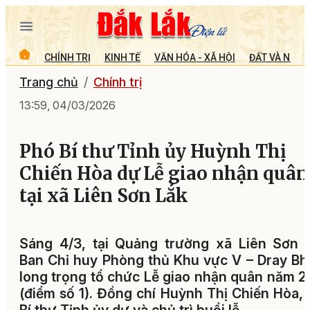
CHÍNH TRỊ
KINH TẾ
VĂN HÓA - XÃ HỘI
ĐẤT VÀ NGƯỜ
Trang chủ
Chính trị
13:59, 04/03/2026
Phó Bí thư Tỉnh ủy Huỳnh Thị
Chiến Hòa dự Lễ giao nhận quân
tại xã Liên Sơn Lắk
Sáng 4/3, tại Quảng trường xã Liên Sơn 
Ban Chỉ huy Phòng thủ Khu vực V – Dray B
long trọng tổ chức Lễ giao nhận quân năm 
(điểm số 1). Đồng chí Huỳnh Thị Chiến Hòa,