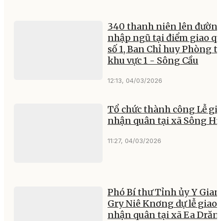
340 thanh niên lên đườn
nhập ngũ tại điểm giao q
số 1, Ban Chỉ huy Phòng t
khu vực 1 - Sông Cầu
12:13, 04/03/2026
Tổ chức thành công Lễ gi
nhận quân tại xã Sông H
11:27, 04/03/2026
Phó Bí thư Tỉnh ủy Y Gia
Gry Niê Knơng dự lễ giao
nhận quân tại xã Ea Drăn