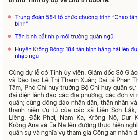
Bí thư Tỉnh ủy dự và chủ trì buổi lễ.
Trung đoàn 584 tổ chức chương trình “Chào tân
binh”
Tân binh bắt nhịp môi trường quân ngũ
Huyện Krông Bông: 184 tân binh hăng hái lên đư
nhập ngũ
Cùng dự lễ có Tỉnh ủy viên, Giám đốc Sở Giáo
và Đào tạo Lê Thị Thanh Xuân; Đại tá Phan T
Tâm, Phó Chỉ huy trưởng Bộ Chỉ huy quân sự t
đại diện lãnh đạo các địa phương, các đơn vị 
quân; cùng đông đảo nhân dân, thân nhân và
thanh niên ưu tú của các xã Liên Sơn Lắk,
Liêng, Đắk Phơi, Nam Ka, Krông Nô, Dur K
Krông Ana và Ea Na lên đường thực hiện nghĩ
quân sự và nghĩa vụ tham gia Công an nhân dâ