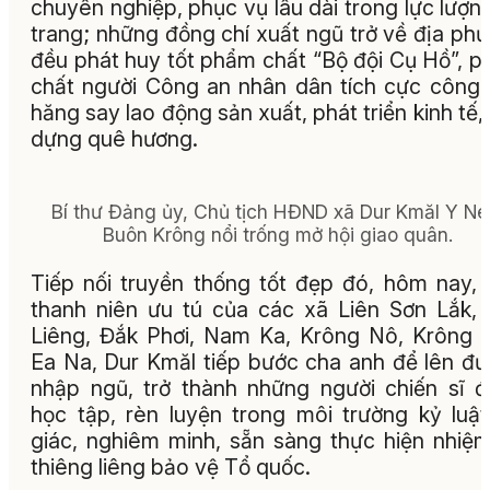
chuyên nghiệp, phục vụ lâu dài trong lực lượn
trang; những đồng chí xuất ngũ trở về địa ph
đều phát huy tốt phẩm chất “Bộ đội Cụ Hồ”, 
chất người Công an nhân dân tích cực công 
hăng say lao động sản xuất, phát triển kinh tế,
dựng quê hương.
Bí thư Đảng ủy, Chủ tịch HĐND xã Dur Kmăl Y N
Buôn Krông nổi trống mở hội giao quân.
Tiếp nối truyền thống tốt đẹp đó, hôm nay,
thanh niên ưu tú của các xã Liên Sơn Lắk,
Liêng, Đắk Phơi, Nam Ka, Krông Nô, Krông 
Ea Na, Dur Kmăl tiếp bước cha anh để lên đ
nhập ngũ, trở thành những người chiến sĩ 
học tập, rèn luyện trong môi trường kỷ luật
giác, nghiêm minh, sẵn sàng thực hiện nhiệ
thiêng liêng bảo vệ Tổ quốc.