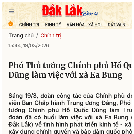
CHÍNH TRỊ
KINH TẾ
VĂN HÓA - XÃ HỘI
ĐẤT VÀ NGƯỜ
Trang chủ
Chính trị
15:44, 19/03/2026
Phó Thủ tướng Chính phủ Hồ Qu
Dũng làm việc với xã Ea Bung
Sáng 19/3, đoàn công tác của Chính phủ d
viên Ban Chấp hành Trung ương Đảng, Phó
tướng Chính phủ Hồ Quốc Dũng làm Trư
đoàn đã có buổi làm việc với xã Ea Bung (
Đắk Lắk) về tình hình phát triển kinh tế - xã 
xây dựng chính quyền và bảo đảm quốc phò