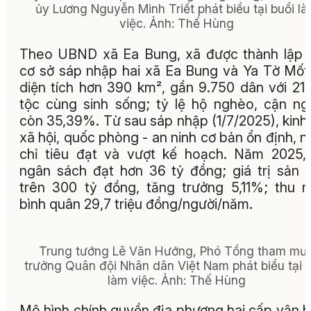
ủy Lương Nguyễn Minh Triết phát biểu tại buổi l
việc. Ảnh: Thế Hùng
Theo UBND xã Ea Bung, xã được thành lập 
cơ sở sáp nhập hai xã Ea Bung và Ya Tờ Mốt
diện tích hơn 390 km², gần 9.750 dân với 21
tộc cùng sinh sống; tỷ lệ hộ nghèo, cận n
còn 35,39%. Từ sau sáp nhập (1/7/2025), kinh 
xã hội, quốc phòng - an ninh cơ bản ổn định, n
chỉ tiêu đạt và vượt kế hoạch. Năm 2025,
ngân sách đạt hơn 36 tỷ đồng; giá trị sản 
trên 300 tỷ đồng, tăng trưởng 5,11%; thu 
bình quân 29,7 triệu đồng/người/năm.
Trung tướng Lê Văn Hướng, Phó Tổng tham mư
trưởng Quân đội Nhân dân Việt Nam phát biểu tại 
làm việc. Ảnh: Thế Hùng
Mô hình chính quyền địa phương hai cấp vận 