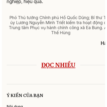
nghiệp, hiệu quả.
Phó Thủ tướng Chính phủ Hồ Quốc Dũng; Bí thư T
ủy Lương Nguyễn Minh Triết kiểm tra hoạt động c
Trung tâm Phục vụ hành chính công xã Ea Bung. Ả
Thế Hùng
Hà
ĐỌC NHIỀU
Ý KIẾN CỦA BẠN
Nội dung