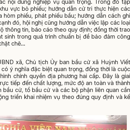
các nội dung nghiệp vụ quan trọng. Trong đó tậ
i khu vực bỏ phiếu; hướng dẫn cử tri thực hiện cá
ra hòm phiếu, phát phiếu bầu; hướng dẫn cách gh
ạnh đó, hội nghị cũng hướng dẫn việc lập các loạ
ộ thông tin, báo cáo theo quy định; đồng thời tra
át sinh trong quá trình chuẩn bị để bảo đảm côn
 chặt chẽ…
h UBND xã, Chủ tịch Ủy ban bầu cử xã Huỳnh Viế
có ý nghĩa đặc biệt quan trọng, đồng thời là cuộ
hình chính quyền địa phương hai cấp. Đây là gia
rực tiếp đến chất lượng, mức độ an toàn và thàn
n bầu cử, tổ bầu cử và các bộ phận liên quan cầ
ộng triển khai nhiệm vụ theo đúng quy định và k