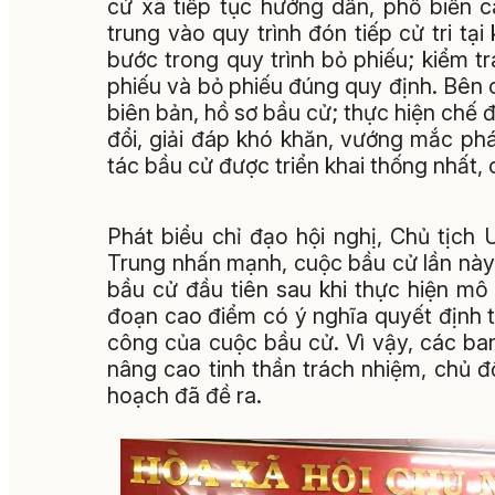
cử xã tiếp tục hướng dẫn, phổ biến 
trung vào quy trình đón tiếp cử tri tạ
bước trong quy trình bỏ phiếu; kiểm t
phiếu và bỏ phiếu đúng quy định. Bên c
biên bản, hồ sơ bầu cử; thực hiện chế đ
đổi, giải đáp khó khăn, vướng mắc ph
tác bầu cử được triển khai thống nhất,
Phát biểu chỉ đạo hội nghị, Chủ tịc
Trung nhấn mạnh, cuộc bầu cử lần này 
bầu cử đầu tiên sau khi thực hiện mô 
đoạn cao điểm có ý nghĩa quyết định t
công của cuộc bầu cử. Vì vậy, các ba
nâng cao tinh thần trách nhiệm, chủ đ
hoạch đã đề ra.