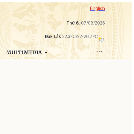
English
Thứ 6
, 07/08/2026
Đắk Lắk
22.3ºC/22-26.7ºC
MULTIMEDIA
à
à
D