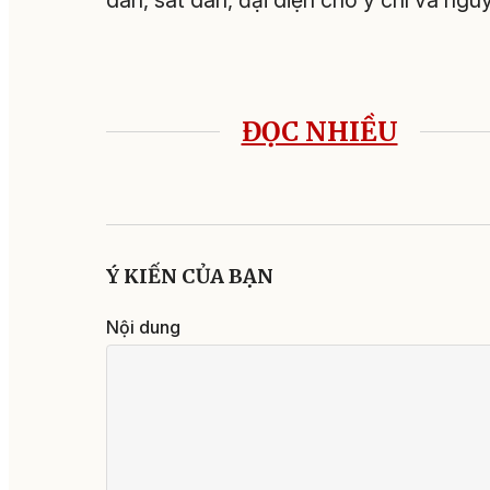
dân, sát dân, đại diện cho ý chí và ng
Trung H
ĐỌC NHIỀU
Ý KIẾN CỦA BẠN
Nội dung