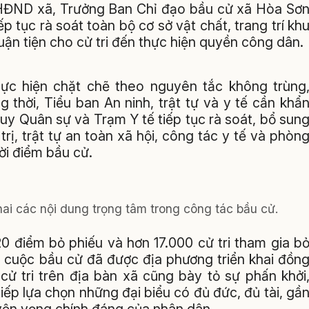
ch HĐND xã, Trưởng Ban Chỉ đạo bầu cử xã Hòa Sơ
 tục rà soát toàn bộ cơ sở vật chất, trang trí kh
ận tiện cho cử tri đến thực hiện quyền công dân.
thực hiện chặt chẽ theo nguyên tắc không trùng
 thời, Tiểu ban An ninh, trật tự và y tế cần khẩ
uy Quân sự và Trạm Y tế tiếp tục rà soát, bổ sun
ị, trật tự an toàn xã hội, công tác y tế và phòn
ời điểm bầu cử.
hai các nội dung trọng tâm trong công tác bầu cử.
0 điểm bỏ phiếu và hơn 17.000 cử tri tham gia b
o cuộc bầu cử đã được địa phương triển khai đồn
cử tri trên địa bàn xã cũng bày tỏ sự phấn khởi
ếp lựa chọn những đại biểu có đủ đức, đủ tài, gầ