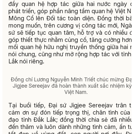
đẩy quan hệ hợp tác giữa hai nước ngày 
phát triển, góp phần nâng tầm quan hệ Việt N
Mông Cổ lên Đối tác toàn diện. Đồng thời bà
mong muốn, trên cương vị công tác mới, Ngài
sứ sẽ tiếp tục quan tâm, hỗ trợ và có nhiều 
góp thiết thực nhằm củng cố, tăng cường hơn
mối quan hệ hữu nghị truyền thống giữa hai 
nói chung, cũng như mở rộng hợp tác với tỉnh
Lắk nói riêng.
Đồng chí Lương Nguyễn Minh Triết chúc mừng Đại
Jigjee Sereejav đã hoàn thành xuất sắc nhiệm kỳ 
Việt Nam.
Tại buổi tiếp, Đại sứ Jigjee Sereejav trân t
cảm ơn sự đón tiếp trọng thị, chân tình của 
đạo tỉnh Đắk Lắk; đồng thời chia sẻ đã nhiều
đến thăm và luôn dành những tình cảm, ấn t
tốt đẹp về vùng đất, con người nơi đây. Đạ