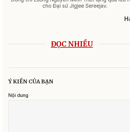
cho Đại sứ Jigjee Sereejav.
Hà
ĐỌC NHIỀU
Ý KIẾN CỦA BẠN
Nội dung