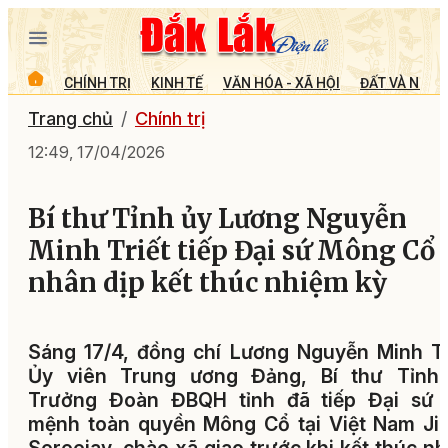
CHÍNH TRỊ
KINH TẾ
VĂN HÓA - XÃ HỘI
ĐẤT VÀ NGƯỜ
Trang chủ
Chính trị
12:49, 17/04/2026
Bí thư Tỉnh ủy Lương Nguyễn
Minh Triết tiếp Đại sứ Mông Cổ
nhân dịp kết thúc nhiệm kỳ
Sáng 17/4, đồng chí Lương Nguyễn Minh Tr
Ủy viên Trung ương Đảng, Bí thư Tỉnh 
Trưởng Đoàn ĐBQH tỉnh đã tiếp Đại sứ 
mệnh toàn quyền Mông Cổ tại Việt Nam Ji