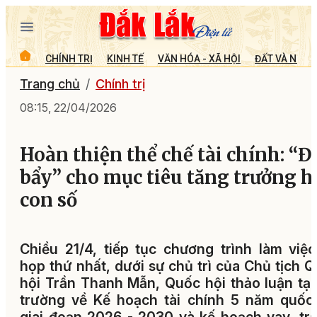
CHÍNH TRỊ
KINH TẾ
VĂN HÓA - XÃ HỘI
ĐẤT VÀ NGƯỜ
Trang chủ
Chính trị
08:15, 22/04/2026
Hoàn thiện thể chế tài chính: “Đ
bẩy” cho mục tiêu tăng trưởng h
con số
Chiều 21/4, tiếp tục chương trình làm việ
họp thứ nhất, dưới sự chủ trì của Chủ tịch 
hội Trần Thanh Mẫn, Quốc hội thảo luận tại
trường về Kế hoạch tài chính 5 năm quốc