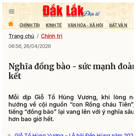
CHÍNH TRỊ
KINH TẾ
VĂN HÓA - XÃ HỘI
ĐẤT VÀ NGƯỜ
Trang chủ
Chính trị
06:56, 26/04/2026
Nghĩa đồng bào - sức mạnh đoà
kết
Mỗi dịp Giỗ Tổ Hùng Vương, khi lòng ng
hướng về cội nguồn “con Rồng cháu Tiên”,
tiếng “đồng bào” lại vang lên với ý nghĩa sâu
hơn bao giờ hết.
Giỗ Tổ Hùng Vương – Lễ hội Đền Hùng năm 2026