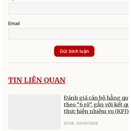
Email
Gửi bình luận
TIN LIÊN QUAN
Đánh giá cán bộ hằng qu
theo “6 rõ”, gắn với kết qu
thực hiện nhiệm vụ (KPI)
20:08, 24/05/2026