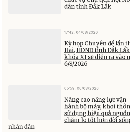
dân tỉnh Đắk Lắk
17:42, 04/08/2026
Kỳ họp Chuyên đề lần th
Hai, HĐND tỉnh Đắk Lắk
khóa XI sẽ diễn ra vào 
6/8/2026
05:59, 06/08/2026
Nâng cao năng lực vận
hành bộ máy, khơi thông
sử dụng hiệu quả nguồn 
chăm lo tốt hơn đời sốn
nhân dân