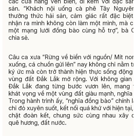
các cửa hàng ven biển, đi kèm với đặc sản
sản. “Khách nội uống cà phê Tây Nguyên 
thưởng thức hải sản, cảm giác rất đặc biệt.
nhận ra mình không còn làm một mình, mà c
một mạng lưới đồng bào cùng hỗ trợ”, bà 
chia sẻ.
Câu ca xưa
“Rừng về biển với nguồn/ Mít non
xuống, cá chuồn gửi lên”
nay không chỉ nằm t
ký ức mà còn trở thành hiện thực sống động 
vùng đất Đắk Lắk mở rộng. Với không gian 
Đắk Lắk đang từng bước vươn lên, mang t
khát vọng về một vùng đất giàu mạnh, nghĩa t
Trong hành trình ấy, “nghĩa đồng bào” chính là
chỉ đỏ xuyên suốt, kết nối quá khứ với hiện tại, 
chặt đoàn kết, chung sức cùng nhau xây 
quê hương, đất nước.