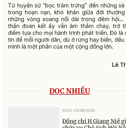
Từ huyền sử “bọc trăm trứng” đến những sẻ 
trong hoạn nạn, khó khăn giữa đời thường
những vòng xoang nối dài trong đêm hội... 
thần đoàn kết ấy vẫn âm thầm chảy, trở t
điểm tựa cho mọi hành trình phát triển. Đó là 
tin để mỗi người dân, dù ở rừng hay biển, đều 
mình là một phần của một cộng đồng lớn.
Lê Th
ĐỌC NHIỀU
03:21, 03/08/2026
Đồng chí H Giang Niê gi
chức vụ Chủ tịch Hội Nô