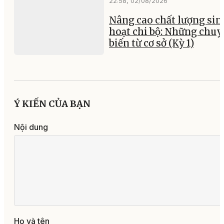
22:58, 02/08/2026
Nâng cao chất lượng sin
hoạt chi bộ: Những chu
biến từ cơ sở (Kỳ 1)
Ý KIẾN CỦA BẠN
Nội dung
Họ và tên