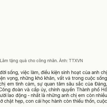
ô Lâm tặng quà cho công nhân. Ảnh: TTXVN
ời sống, việc làm, điều kiện sinh hoạt của anh ch
ện vọng, những khó khăn, vất vả trong cuộc sốn
 chị em tình cảm, sự quan tâm sâu sắc của Đảng
 Công đoàn và cấp ủy, chính quyền Thành phố H
gười lao động - nhất là những anh chị em còn nhiề
 ở chật hẹp, con cái học hành còn thiếu thốn, cuộ