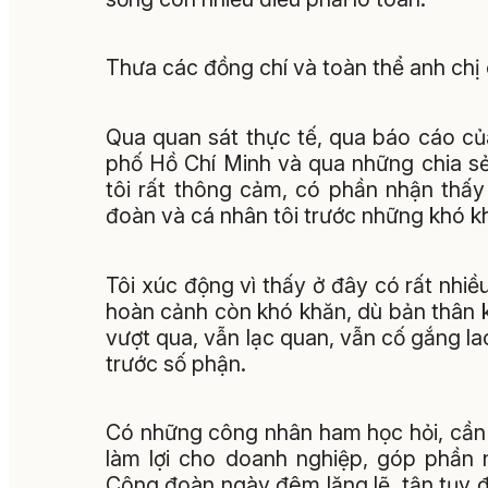
Thưa các đồng chí và toàn thể anh chị
Qua quan sát thực tế, qua báo cáo c
phố Hồ Chí Minh và qua những chia s
tôi rất thông cảm, có phần nhận thấ
đoàn và cá nhân tôi trước những khó k
Tôi xúc động vì thấy ở đây có rất nh
hoàn cảnh còn khó khăn, dù bản thân
vượt qua, vẫn lạc quan, vẫn cố gắng l
trước số phận.
Có những công nhân ham học hỏi, cần cù
làm lợi cho doanh nghiệp, góp phần
Công đoàn ngày đêm lặng lẽ, tận tụy đ