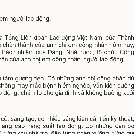
 em người lao động!
ủa Tổng Liên đoàn Lao động Việt Nam, của Thàn
ẻ chân thành của anh chị em công nhân hôm nay
y trách nhiệm của Đảng, Nhà nước, tổ chức Côn
hăn của anh chị em công nhân, người lao động.
iều tấm gương đẹp. Có những anh chị công nhân d
 không may mắc bệnh hiểm nghèo, vẫn kiên cườn
ao động, chăm lo cho gia đình và không buông xuô
, sáng tạo, có nhiều sáng kiến cải tiến kỹ thuật
 nâng cao năng suất lao động. Có những cán b
i từng khu nhà trọ, đến từng phân xưởng, từng gi