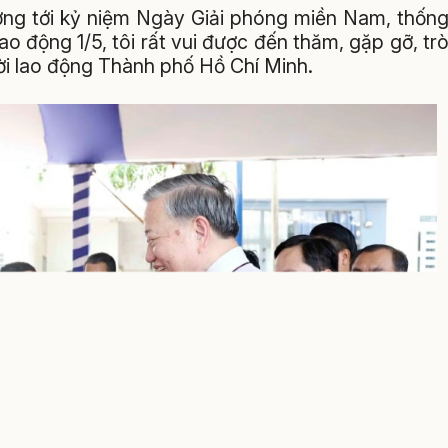
ớng tới kỷ niệm Ngày Giải phóng miền Nam, thốn
 động 1/5, tôi rất vui được đến thăm, gặp gỡ, tr
i lao động Thành phố Hồ Chí Minh.