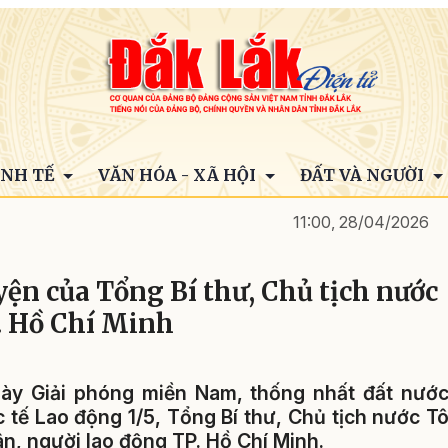
INH TẾ
VĂN HÓA - XÃ HỘI
ĐẤT VÀ NGƯỜI
11:00, 28/04/2026
ện của Tổng Bí thư, Chủ tịch nước
. Hồ Chí Minh
ày Giải phóng miền Nam, thống nhất đất nướ
tế Lao động 1/5, Tổng Bí thư, Chủ tịch nước T
n, người lao động TP. Hồ Chí Minh.