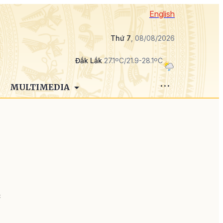
English
Thứ 7
, 08/08/2026
Đắk Lắk
27.1ºC/21.9-28.1ºC
MULTIMEDIA
c
ô