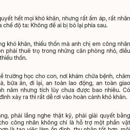
quyết hết mọi khó khăn, nhưng rất ấm áp, rất nhâ
 chế độ ta: Không để ai bị bỏ lại phía sau.
hững khó khăn, thiếu thốn mà anh chị em công nhâ
òn phải thuê trọ trong những căn phòng nhỏ, điề
thiếu thốn.
 về trường học cho con, nơi khám chữa bệnh, chă
ả, bữa ăn, đi lại, an toàn lao động, an toàn gia
nh năm nhưng tích lũy chưa được bao nhiêu. C
đình xảy ra thì rất dễ rơi vào hoàn cảnh khó khăn.
ng, phải lắng nghe thật kỹ, phải giải quyết bằn
 cho công nhân không chỉ là hỗ trợ một phần vậ
hơn là tạo việc làm ổn định, thu nhập tốt hơn, mô