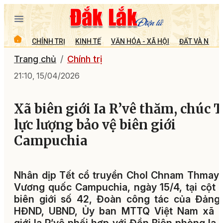
CHÍNH TRỊ
KINH TẾ
VĂN HÓA - XÃ HỘI
ĐẤT VÀ NGƯỜ
Trang chủ
Chính trị
21:10, 15/04/2026
Xã biên giới Ia R’vê thăm, chúc T
lực lượng bảo vệ biên giới
Campuchia
Nhân dịp Tết cổ truyền Chol Chnam Thmay
Vương quốc Campuchia, ngày 15/4, tại cột
biên giới số 42, Đoàn công tác của Đảng
HĐND, UBND, Ủy ban MTTQ Việt Nam xã b