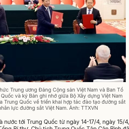
 chức Trung ương Đảng Cộng sản Việt Nam và Ban Tổ
Quốc và ký Bản ghi nhớ giữa Bộ Xây dựng Việt Nam
a Trung Quốc về triển khai hợp tác đào tạo đường sắt
nhân lực đường sắt Việt Nam. Ảnh: TTXVN
nước tới Trung Quốc từ ngày 14-17/4, ngày 15/4
Tổng Bí thư, Chủ tịch Trung Quốc Tập Cận Bình đ