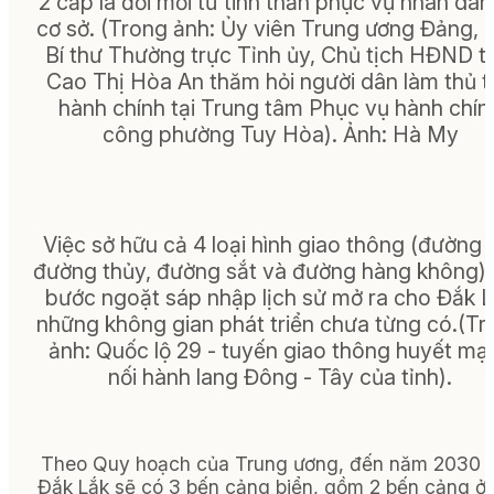
2 cấp là đổi mới từ tinh thần phục vụ nhân dân 
cơ sở. (
Trong ảnh:
Ủy viên Trung ương Đảng, 
Bí thư Thường trực Tỉnh ủy, Chủ tịch HĐND t
Cao Thị Hòa An thăm hỏi người dân làm thủ t
hành chính tại Trung tâm Phục vụ hành chín
công phường Tuy Hòa).
Ảnh:
Hà My
Việc sở hữu cả 4 loại hình giao thông (đường 
đường thủy, đường sắt và đường hàng không)
bước ngoặt sáp nhập lịch sử mở ra cho Đắk 
những không gian phát triển chưa từng có.(
Tr
ảnh:
Quốc lộ 29 - tuyến giao thông huyết mạ
nối hành lang Đông - Tây của tỉnh).
Theo Quy hoạch của Trung ương, đến năm 2030 t
Đắk Lắk sẽ có 3 bến cảng biển, gồm 2 bến cảng ở