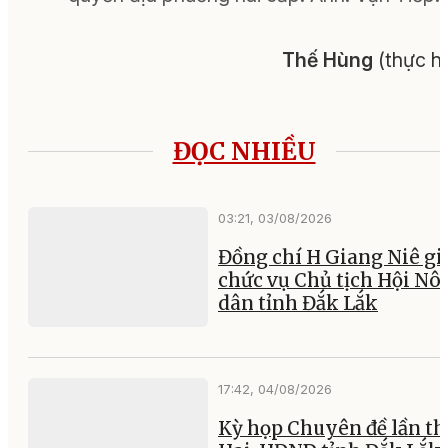
Thế Hùng
(thực h
ĐỌC NHIỀU
03:21, 03/08/2026
Đồng chí H Giang Niê gi
chức vụ Chủ tịch Hội Nô
dân tỉnh Đắk Lắk
17:42, 04/08/2026
Kỳ họp Chuyên đề lần th