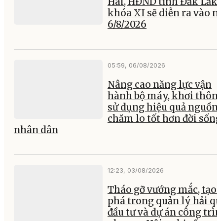
Hai, HĐND tỉnh Đắk Lắk
khóa XI sẽ diễn ra vào 
6/8/2026
05:59, 06/08/2026
Nâng cao năng lực vận
hành bộ máy, khơi thông
sử dụng hiệu quả nguồn 
chăm lo tốt hơn đời sốn
nhân dân
12:23, 03/08/2026
Tháo gỡ vướng mắc, tạo 
phá trong quản lý hải q
đầu tư và dự án công trì