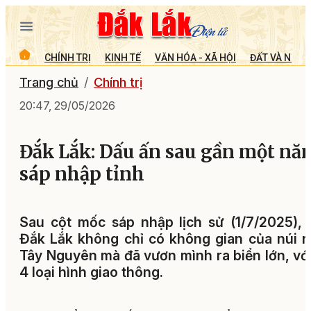
CHÍNH TRỊ
KINH TẾ
VĂN HÓA - XÃ HỘI
ĐẤT VÀ NGƯỜ
Trang chủ
Chính trị
20:47, 29/05/2026
Đắk Lắk: Dấu ấn sau gần một nă
sáp nhập tỉnh
Sau cột mốc sáp nhập lịch sử (1/7/2025), 
Đắk Lắk không chỉ có không gian của núi 
Tây Nguyên mà đã vươn mình ra biển lớn, vớ
4 loại hình giao thông.