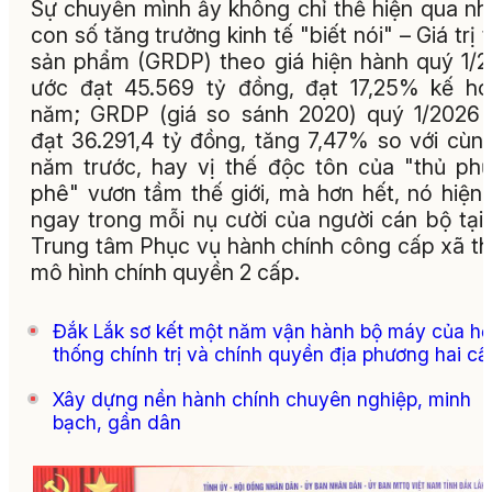
Sự chuyển mình ấy không chỉ thể hiện qua n
con số tăng trưởng kinh tế "biết nói" – Giá trị 
sản phẩm (GRDP) theo giá hiện hành quý 1/
ước đạt 45.569 tỷ đồng, đạt 17,25% kế h
năm; GRDP (giá so sánh 2020) quý 1/2026
đạt 36.291,4 tỷ đồng, tăng 7,47% so với cùn
năm trước, hay vị thế độc tôn của "thủ ph
phê" vươn tầm thế giới, mà hơn hết, nó hiện
ngay trong mỗi nụ cười của người cán bộ tại
Trung tâm Phục vụ hành chính công cấp xã t
mô hình chính quyền 2 cấp.
Đắk Lắk sơ kết một năm vận hành bộ máy của hệ
thống chính trị và chính quyền địa phương hai cấ
Xây dựng nền hành chính chuyên nghiệp, minh
bạch, gần dân