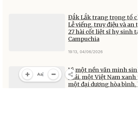
Đắk Lắk trang trọng tổ c
Lễ viếng, truy điệu và an 
27 hài cốt liệt sĩ hy sinh tạ
Campuchia
19:13, 04/06/2026
Vì một nền văn minh sin
thái, một Việt Nam xanh 
một đại dương hòa bình, 
vững
18:48, 04/06/2026
Đắk Lắk đón nhận 27 hài 
liệt sĩ quân tình nguyện v
chuyên gia Việt Nam hy s