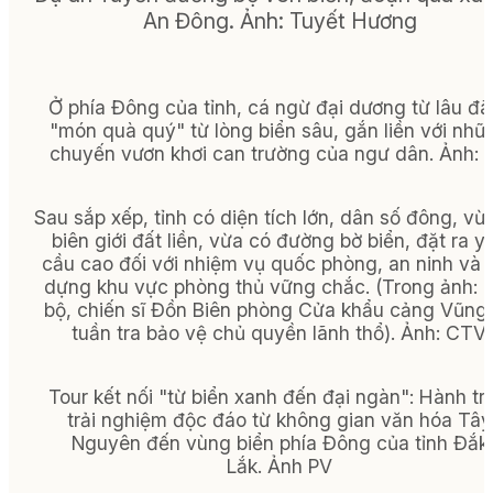
An Đông. Ảnh: Tuyết Hương
Ở phía Đông của tỉnh, cá ngừ đại dương từ lâu đã 
"món quà quý" từ lòng biển sâu, gắn liền với nhữ
chuyến vươn khơi can trường của ngư dân.
Ảnh:
P
Sau sắp xếp, tỉnh có diện tích lớn, dân số đông, vừ
biên giới đất liền, vừa có đường bờ biển, đặt ra y
cầu cao đối với nhiệm vụ quốc phòng, an ninh và 
dựng khu vực phòng thủ vững chắc. (
Trong ảnh:
c
bộ, chiến sĩ Đồn Biên phòng Cửa khẩu cảng Vũng
tuần tra bảo vệ chủ quyền lãnh thổ).
Ảnh:
CTV.
Tour kết nối "từ biển xanh đến đại ngàn": Hành tr
trải nghiệm độc đáo từ không gian văn hóa Tây
Nguyên đến vùng biển phía Đông của tỉnh Đắk
Lắk.
Ảnh
PV