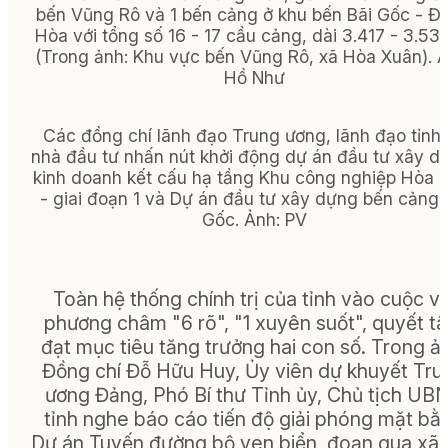
bến Vũng Rô và 1 bến cảng ở khu bến Bãi Gốc - Đ
Hòa với tổng số 16 - 17 cầu cảng, dài 3.417 - 3.53
(
Trong ảnh:
Khu vực bến Vũng Rô, xã Hòa Xuân).
Ả
Hồ Như
Các đồng chí lãnh đạo Trung ương, lãnh đạo tỉnh
nhà đầu tư nhấn nút khởi động dự án đầu tư xây d
kinh doanh kết cấu hạ tầng Khu công nghiệp Hòa
- giai đoạn 1 và Dự án đầu tư xây dựng bến cảng 
Gốc.
Ảnh:
PV
Toàn hệ thống chính trị của tỉnh vào cuộc vớ
phương châm "6 rõ", "1 xuyên suốt", quyết t
đạt mục tiêu tăng trưởng hai con số. Trong ả
Đồng chí Đỗ Hữu Huy, Ủy viên dự khuyết Tru
ương Đảng, Phó Bí thư Tỉnh ủy, Chủ tịch UB
tỉnh nghe báo cáo tiến độ giải phóng mặt bằ
Dự án Tuyến đường bộ ven biển, đoạn qua xã 