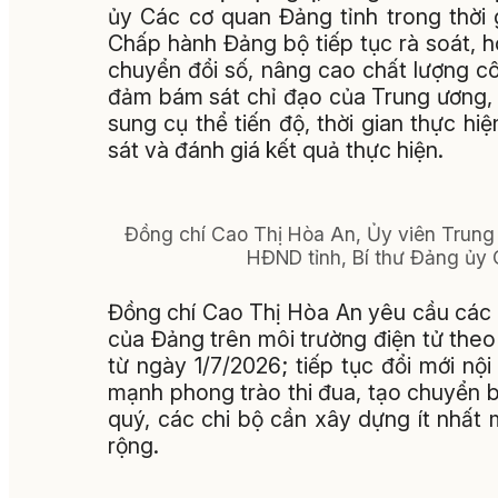
ủy Các cơ quan Đảng tỉnh trong thời
Chấp hành Đảng bộ tiếp tục rà soát, 
chuyển đổi số, nâng cao chất lượng cô
đảm bám sát chỉ đạo của Trung ương, củ
sung cụ thể tiến độ, thời gian thực hi
sát và đánh giá kết quả thực hiện.
Đồng chí Cao Thị Hòa An, Ủy viên Trung 
HĐND tỉnh, Bí thư Đảng ủy C
Đồng chí Cao Thị Hòa An yêu cầu các c
của Đảng trên môi trường điện tử th
từ ngày 1/7/2026; tiếp tục đổi mới nộ
mạnh phong trào thi đua, tạo chuyển 
quý, các chi bộ cần xây dựng ít nhất
rộng.