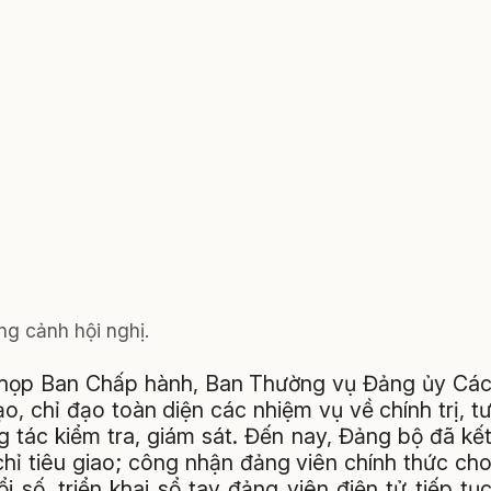
g cảnh hội nghị.
kỳ họp Ban Chấp hành, Ban Thường vụ Đảng ủy Cá
o, chỉ đạo toàn diện các nhiệm vụ về chính trị, t
 tác kiểm tra, giám sát. Đến nay, Đảng bộ đã kế
hỉ tiêu giao; công nhận đảng viên chính thức ch
 số, triển khai sổ tay đảng viên điện tử tiếp tụ