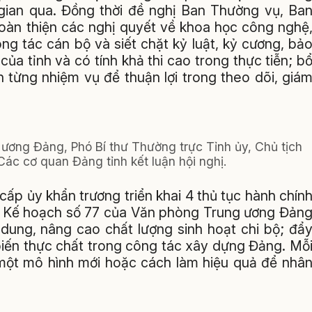
 gian qua. Đồng thời đề nghị Ban Thường vụ, Ba
hoàn thiện các nghị quyết về khoa học công nghệ
ng tác cán bộ và siết chặt kỷ luật, kỷ cương, bả
a tỉnh và có tính khả thi cao trong thực tiễn; b
ện từng nhiệm vụ để thuận lợi trong theo dõi, giá
ương Đảng, Phó Bí thư Thường trực Tỉnh ủy, Chủ tịch
ác cơ quan Đảng tỉnh kết luận hội nghị.
ấp ủy khẩn trương triển khai 4 thủ tục hành chín
eo Kế hoạch số 77 của Văn phòng Trung ương Đản
i dung, nâng cao chất lượng sinh hoạt chi bộ; đẩ
biến thực chất trong công tác xây dựng Đảng. Mỗ
 một mô hình mới hoặc cách làm hiệu quả để nhâ