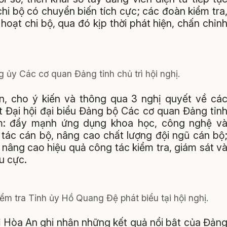
hi bộ có chuyển biến tích cực; các đoàn kiểm tra
hoạt chi bộ, qua đó kịp thời phát hiện, chấn chỉn
ủy Các cơ quan Đảng tỉnh chủ trì hội nghị.
uận, cho ý kiến và thông qua 3 nghị quyết về cá
t Đại hội đại biểu Đảng bộ Các cơ quan Đảng tỉn
ồm: đẩy mạnh ứng dụng khoa học, công nghệ v
tác cán bộ, nâng cao chất lượng đội ngũ cán bộ
, nâng cao hiệu quả công tác kiểm tra, giám sát v
u cực.
m tra Tỉnh ủy Hồ Quang Đệ phát biểu tại hội nghị.
hị Hòa An ghi nhận những kết quả nổi bật của Đản