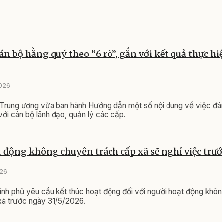
án bộ hằng quý theo “6 rõ”, gắn với kết quả thực h
2026
Trung ương vừa ban hành Hướng dẫn một số nội dung về việc đán
với cán bộ lãnh đạo, quản lý các cấp.
 động không chuyên trách cấp xã sẽ nghỉ việc trướ
026
nh phủ yêu cầu kết thúc hoạt động đối với người hoạt động khô
 xã trước ngày 31/5/2026.