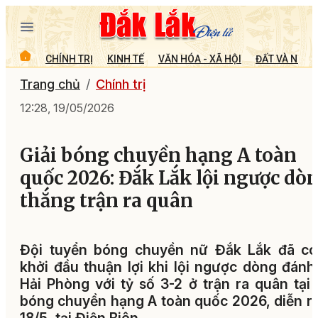
CHÍNH TRỊ
KINH TẾ
VĂN HÓA - XÃ HỘI
ĐẤT VÀ NGƯỜ
Trang chủ
Chính trị
12:28, 19/05/2026
Giải bóng chuyền hạng A toàn
quốc 2026: Đắk Lắk lội ngược dòn
thắng trận ra quân
Đội tuyển bóng chuyền nữ Đắk Lắk đã có
khởi đầu thuận lợi khi lội ngược dòng đánh
Hải Phòng với tỷ số 3-2 ở trận ra quân tại 
bóng chuyền hạng A toàn quốc 2026, diễn ra