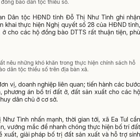
o đồng bào dân tộc thiểu số.
 Ban Dân tộc HĐND tỉnh Đỗ Thị Như Tình ghi nhậ
ển khai thực hiện Nghị quyết số 28 của HĐND tỉnh
đất ở cho các hộ đồng bào DTTS rất thuận tiện, ph
ất nêu những khó khăn trong thực hiện chính sách hỗ
ào dân tộc thiểu số trên địa bàn xã.
ơn vị, doanh nghiệp liên quan; tiến hành các bướ
, phương án bố trí đất ở, đất sản xuất cho các h
 huy dân chủ ở cơ sở.
Như Tình nhấn mạnh, thời gian tới, xã Ea Tul cầ
ăn, vướng mắc để nhanh chóng thực hiện bố trí đấ
xuất, giải pháp bố trị đất sản xuất và hỗ trợ sin