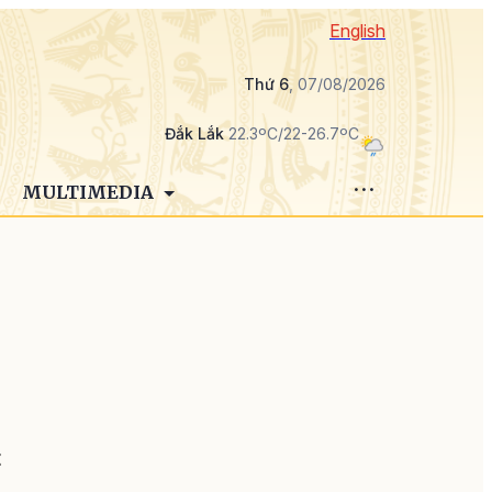
English
Thứ 6
, 07/08/2026
Đắk Lắk
22.3ºC/22-26.7ºC
MULTIMEDIA
n
t
ố