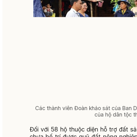
Các thành viên Đoàn khảo sát của Ban Dâ
của hộ dân tộc th
Đối với 58 hộ thuộc diện hỗ trợ đất s
chưa bố trí được quỹ đất nông nghiệ