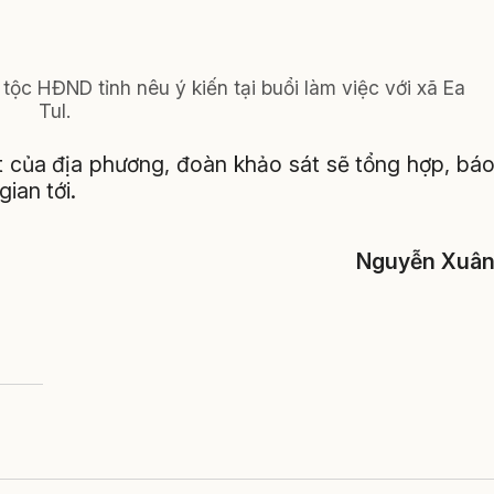
ộc HĐND tỉnh nêu ý kiến tại buổi làm việc với xã Ea
Tul.
ất của địa phương, đoàn khảo sát sẽ tổng hợp, bá
ian tới.
Nguyễn Xuâ