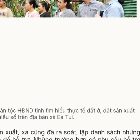
n tộc HĐND tỉnh tìm hiểu thực tế đất ở, đất sản xuất
iểu số trên địa bàn xã Ea Tul.
ản xuất, xã cũng đã rà soát, lập danh sách nhưn
p để hỗ trợ. Những trường hợp có nhu cầu hỗ tr