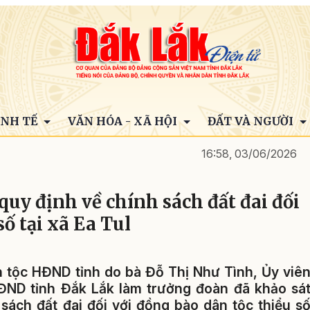
INH TẾ
VĂN HÓA - XÃ HỘI
ĐẤT VÀ NGƯỜI
16:58, 03/06/2026
quy định về chính sách đất đai đối
số tại xã Ea Tul
 tộc HĐND tỉnh do bà Đỗ Thị Như Tình, Ủy viê
ĐND tỉnh Đắk Lắk làm trưởng đoàn đã khảo sá
 sách đất đai đối với đồng bào dân tộc thiểu s