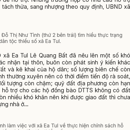
, tách thửa, sang nhượng theo quy định, UBND x
ỗ Thị Như Tình (thứ 2 bên trái) tìm hiểu thực trạng
dân tộc thiểu số xã Ea Tul.
D xã Ea Tul Lê Quang Bất đã nêu lên một số kh
ác nhận tại thôn, buôn còn phát sinh ý kiến khá
đất và kê khai của hộ dân; số lượng biên chế cò
inh thường xuyên nên có thời điểm tiến độ rà soát
đối tượng còn chậm; quỹ đất địa phương còn hạ
rí, hỗ trợ cho các hộ đồng bào DTTS không có đấ
n nhiều khó khăn nên khi được giao đất thì chư
ng nhà ở...
h làm việc với xã Ea Tul về thực hiện chính sách hỗ