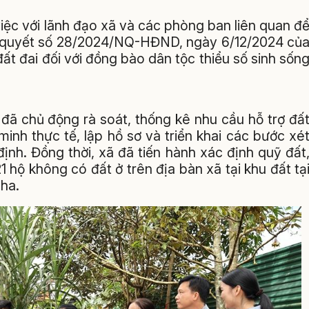
việc với lãnh đạo xã và các phòng ban liên quan đ
hị quyết số 28/2024/NQ-HĐND, ngày 6/12/2024 củ
ất đai đối với đồng bào dân tộc thiểu số sinh sốn
 đã chủ động rà soát, thống kê nhu cầu hỗ trợ đấ
minh thực tế, lập hồ sơ và triển khai các bước xé
ịnh. Đồng thời, xã đã tiến hành xác định quỹ đất
 hộ không có đất ở trên địa bàn xã tại khu đất tạ
 ha.