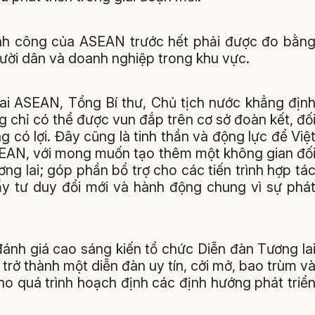
ành công của ASEAN trước hết phải được đo bằn
người dân và doanh nghiệp trong khu vực.
lai ASEAN, Tổng Bí thư, Chủ tịch nước khẳng địn
g chỉ có thể được vun đắp trên cơ sở đoàn kết, đố
g có lợi. Đây cũng là tinh thần và động lực để Việ
SEAN, với mong muốn tạo thêm một không gian đố
ơng lai; góp phần bổ trợ cho các tiến trình hợp tá
ẩy tư duy đổi mới và hành động chung vì sự phá
ánh giá cao sáng kiến tổ chức Diễn đàn Tương la
rở thành một diễn đàn uy tín, cởi mở, bao trùm v
ho quá trình hoạch định các định hướng phát triể