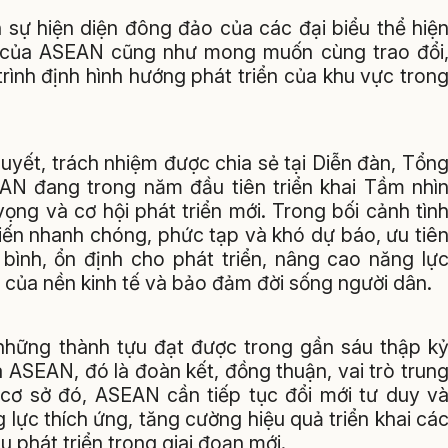
 sự hiện diện đông đảo của các đại biểu thể hiệ
i của ASEAN cũng như mong muốn cùng trao đổi
rình định hình hướng phát triển của khu vực tron
uyết, trách nhiệm được chia sẻ tại Diễn đàn, Tổn
AN đang trong năm đầu tiên triển khai Tầm nhì
ng và cơ hội phát triển mới. Trong bối cảnh tìn
 biến nhanh chóng, phức tạp và khó dự báo, ưu tiê
bình, ổn định cho phát triển, nâng cao năng lự
 của nền kinh tế và bảo đảm đời sống người dân.
 những thành tựu đạt được trong gần sáu thập k
 ASEAN, đó là đoàn kết, đồng thuận, vai trò trun
 cơ sở đó, ASEAN cần tiếp tục đổi mới tư duy v
lực thích ứng, tăng cường hiệu quả triển khai cá
 phát triển trong giai đoạn mới.