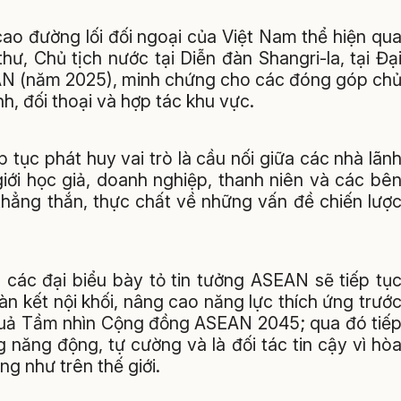
cao đường lối đối ngoại của Việt Nam thể hiện qu
ư, Chủ tịch nước tại Diễn đàn Shangri-la, tại Đạ
EAN (năm 2025), minh chứng cho các đóng góp ch
h, đối thoại và hợp tác khu vực.
 tục phát huy vai trò là cầu nối giữa các nhà lãn
iới học giả, doanh nghiệp, thanh niên và các bê
i thẳng thắn, thực chất về những vấn đề chiến lượ
 các đại biểu bày tỏ tin tưởng ASEAN sẽ tiếp tụ
àn kết nội khối, nâng cao năng lực thích ứng trướ
u quả Tầm nhìn Cộng đồng ASEAN 2045; qua đó tiế
 năng động, tự cường và là đối tác tin cậy vì hò
ng như trên thế giới.