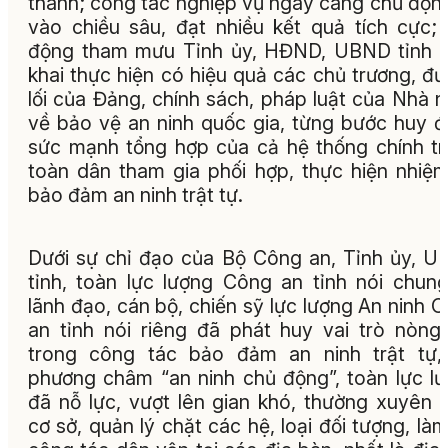
thành; công tác nghiệp vụ ngày càng chủ động
vào chiều sâu, đạt nhiều kết quả tích cực;
động tham mưu Tỉnh ủy, HĐND, UBND tỉnh t
khai thực hiện có hiệu quả các chủ trương, đ
lối của Đảng, chính sách, pháp luật của Nhà 
về bảo vệ an ninh quốc gia, từng bước huy 
sức mạnh tổng hợp của cả hệ thống chính tr
toàn dân tham gia phối hợp, thực hiện nhiệ
bảo đảm an ninh trật tự.
Dưới sự chỉ đạo của Bộ Công an, Tỉnh ủy, 
tỉnh, toàn lực lượng Công an tỉnh nói chun
lãnh đạo, cán bộ, chiến sỹ lực lượng An ninh 
an tỉnh nói riêng đã phát huy vai trò nòng
trong công tác bảo đảm an ninh trật tự,
phương châm “an ninh chủ động”, toàn lực l
đã nỗ lực, vượt lên gian khó, thường xuyên
cơ sở, quản lý chặt các hệ, loại đối tượng, làm