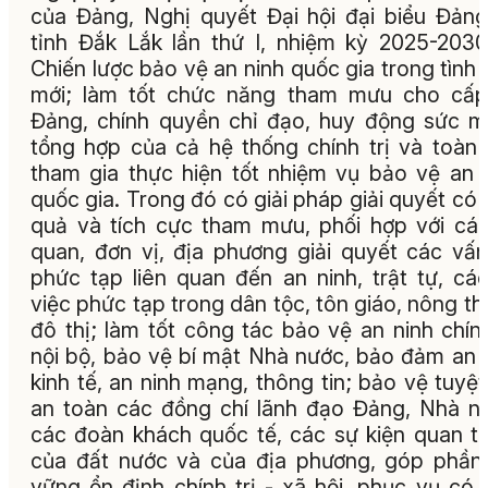
của Đảng, Nghị quyết Đại hội đại biểu Đản
tỉnh Đắk Lắk lần thứ I, nhiệm kỳ 2025-203
Chiến lược bảo vệ an ninh quốc gia trong tình 
mới; làm tốt chức năng tham mưu cho cấp
Đảng, chính quyền chỉ đạo, huy động sức 
tổng hợp của cả hệ thống chính trị và toàn
tham gia thực hiện tốt nhiệm vụ bảo vệ an 
quốc gia. Trong đó có giải pháp giải quyết có 
quả và tích cực tham mưu, phối hợp với cá
quan, đơn vị, địa phương giải quyết các vấ
phức tạp liên quan đến an ninh, trật tự, cá
việc phức tạp trong dân tộc, tôn giáo, nông th
đô thị; làm tốt công tác bảo vệ an ninh chính
nội bộ, bảo vệ bí mật Nhà nước, bảo đảm an 
kinh tế, an ninh mạng, thông tin; bảo vệ tuyệt
an toàn các đồng chí lãnh đạo Đảng, Nhà n
các đoàn khách quốc tế, các sự kiện quan t
của đất nước và của địa phương, góp phần
vững ổn định chính trị - xã hội, phục vụ có 