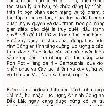
bại kế hoạch hậu chiến của địch; triển khai 
tác quản lý địa bàn, tổ chức đăng ký trình d
trấn áp bọn phản cách mạng và tội phạm, 
thời tập trung cải tạo, giáo dục số đối tượng 
quân, ngụy quyền và đấu tranh, bóc gỡ mạng 
gián điệp, đặc biệt là truy quét, đấu tranh 
quyết vấn đề FULRO vũ trang, triệt phá hàng 
ý đồ xây dựng tổ chức phản động. Lực lượn
ninh Công an tỉnh tăng cường lực lượng ở các 
trạm dọc biên giới để bảo vệ chủ quyền lãnh 
sẵn sàng đánh trả những đợt tấn công của
Pôn Pốt - Iêng xa ri - Campuchia, qua đó
phần phục vụ đắc lực nhiệm vụ xây dựng và
vệ Tổ quốc Việt Nam xã hội chủ nghĩa.
Bước vào giai đoạn đất nước tiến hành công 
đổi mới, hội nhập, lực lượng An ninh Công an 
Đắk Lắk ngày càng được củng cố và trư