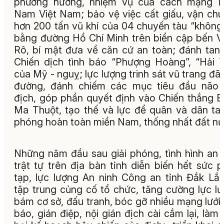
phương hướng, nhiệm vụ của cách mạng M
Nam Việt Nam; bảo vệ việc cất giấu, vận ch
hơn 200 tấn vũ khí của 04 chuyến tàu “không
bằng đường Hồ Chí Minh trên biển cập bến 
Rô, bí mật đưa về căn cứ an toàn; đánh tan
Chiến dịch tình báo “Phượng Hoàng”, “Hải 
của Mỹ - nguỵ; lực lượng trinh sát vũ trang đã
đường, đánh chiếm các mục tiêu đầu não 
địch, góp phần quyết định vào Chiến thắng 
Ma Thuột, tạo thế và lực để quân và dân ta 
phóng hoàn toàn miền Nam, thống nhất đất nư
Những năm đầu sau giải phóng, tình hình an 
trật tự trên địa bàn tỉnh diễn biến hết sức 
tạp, lực lượng An ninh Công an tỉnh Đắk Lắ
tập trung củng cố tổ chức, tăng cường lực l
bám cơ sở, đấu tranh, bóc gỡ nhiều mạng lưới 
báo, gián điệp, nội gián địch cài cắm lại, làm 