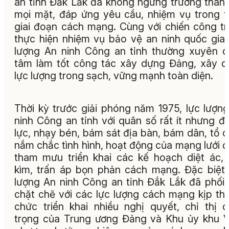
an tỉnh Đắk Lắk đã không ngừng trưởng thàn
mọi mặt, đáp ứng yêu cầu, nhiệm vụ trong 
giai đoạn cách mạng. Cùng với chiến công t
thực hiện nhiệm vụ bảo vệ an ninh quốc gia,
lượng An ninh Công an tỉnh thường xuyên 
tâm làm tốt công tác xây dựng Đảng, xây 
lực lượng trong sạch, vững mạnh toàn diện.
Thời kỳ trước giải phóng năm 1975, lực lượn
ninh Công an tỉnh với quân số rất ít nhưng đ
lực, nhạy bén, bám sát địa bàn, bám dân, tổ 
nắm chắc tình hình, hoạt động của mạng lưới đ
tham mưu triển khai các kế hoạch diệt ác,
kìm, trấn áp bọn phản cách mạng. Đặc biệt,
lượng An ninh Công an tỉnh Đắk Lắk đã phối
chặt chẽ với các lực lượng cách mạng kịp thờ
chức triển khai nhiều nghị quyết, chỉ thị 
trọng của Trung ương Đảng và Khu ủy khu 