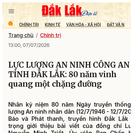
CHÍNH TRỊ
KINH TẾ
VĂN HÓA - XÃ HỘI
ĐẤT VÀ NGƯỜ
Trang chủ
Chính trị
13:00, 07/07/2026
LỰC LƯỢNG AN NINH CÔNG AN
TỈNH ĐẮK LẮK: 80 năm vinh
quang một chặng đường
Nhân kỷ niệm 80 năm Ngày truyền thống 
lượng An ninh nhân dân (12/7/1946 - 12/7/20
Báo và Phát thanh, truyền hình Đắk Lắk 
trọng giới thiệu bài viết của đồng chí L