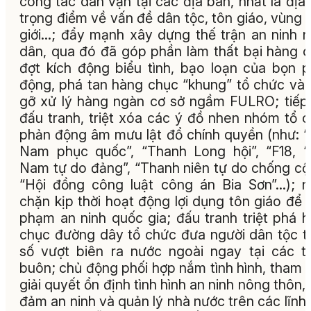
công tác dân vận tại các địa bàn, nhất là địa
trọng điểm về vấn đề dân tộc, tôn giáo, vùng 
giới…; đẩy mạnh xây dựng thế trận an ninh 
dân, qua đó đã góp phần làm thất bại hàng 
đợt kích động biểu tình, bạo loạn của bọn 
động, phá tan hàng chục “khung” tổ chức và
gỡ xử lý hàng ngàn cơ sở ngầm FULRO; tiếp
đấu tranh, triệt xóa các ý đồ nhen nhóm tổ 
phản động âm mưu lật đổ chính quyền (như: “
Nam phục quốc”, “Thanh Long hội”, “F18, “
Nam tự do đảng”, “Thanh niên tự do chống cộ
“Hội đồng công luật công án Bia Sơn”...); 
chặn kịp thời hoạt động lợi dụng tôn giáo để
phạm an ninh quốc gia; đấu tranh triệt phá 
chục đường dây tổ chức đưa người dân tộc t
số vượt biên ra nước ngoài ngay tại các t
buôn; chủ động phối hợp nắm tình hình, tham
giải quyết ổn định tình hình an ninh nông thôn,
đảm an ninh và quản lý nhà nước trên các lĩnh