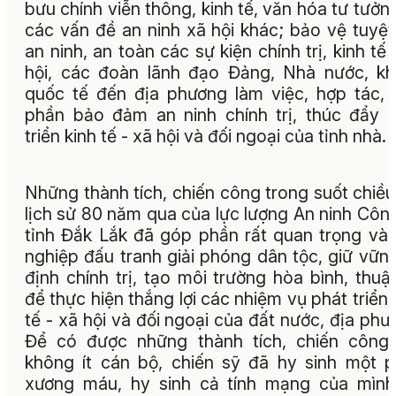
bưu chính viễn thông, kinh tế, văn hóa tư tưởn
các vấn đề an ninh xã hội khác; bảo vệ tuyệt
an ninh, an toàn các sự kiện chính trị, kinh tế 
hội, các đoàn lãnh đạo Đảng, Nhà nước, k
quốc tế đến địa phương làm việc, hợp tác,
phần bảo đảm an ninh chính trị, thúc đẩy 
triển kinh tế - xã hội và đối ngoại của tỉnh nhà.
Những thành tích, chiến công trong suốt chiều
lịch sử 80 năm qua của lực lượng An ninh Côn
tỉnh Đắk Lắk đã góp phần rất quan trọng và
nghiệp đấu tranh giải phóng dân tộc, giữ vữn
định chính trị, tạo môi trường hòa bình, thuận
để thực hiện thắng lợi các nhiệm vụ phát triển 
tế - xã hội và đối ngoại của đất nước, địa phư
Để có được những thành tích, chiến công
không ít cán bộ, chiến sỹ đã hy sinh một 
xương máu, hy sinh cả tính mạng của mìn