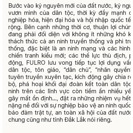
Bước vào kỷ nguyên mới của đất nước, kỷ ng
vươn mình của dân tộc, thời kỳ đẩy mạnh 
nghiệp hóa, hiện đại hóa và hội nhập quốc tế
rộng. Bên cạnh những thời cơ, thuận lợi chún
đang phải đối diện với không ít những khó k
thách thức cả an ninh truyền thống và phi tr
thống, đặc biệt là an ninh mạng và các hình 
chiến tranh kiểu mới; các thế lực thù địch, 
động, FULRO lưu vong tiếp tục lợi dụng vấ
dân tộc, tôn giáo, “dân chủ”, “nhân quyền
tuyên truyền xuyên tạc, kích động gây chia rẽ
bộ, phá hoại khối đại đoàn kết toàn dân tộc
ninh trên các lĩnh vực còn tiềm ẩn nhiều yế
gây mất ổn định..., đặt ra những nhiệm vụ hết
nặng nề đối với sự nghiệp bảo vệ an ninh quốc 
bảo đảm trật tự, an toàn xã hội của đất nước
chung cũng như tỉnh Đắk Lắk nói riêng.