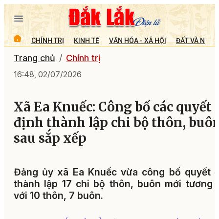
CHÍNH TRỊ
KINH TẾ
VĂN HÓA - XÃ HỘI
ĐẤT VÀ NGƯỜ
Trang chủ
Chính trị
16:48, 02/07/2026
Xã Ea Knuếc: Công bố các quyết
định thành lập chi bộ thôn, buô
sau sắp xếp
Đảng ủy xã Ea Knuếc vừa công bố quyết đ
thành lập 17 chi bộ thôn, buôn mới tương
với 10 thôn, 7 buôn.