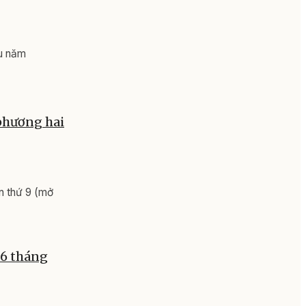
ầu năm
 phương hai
n thứ 9 (mở
 6 tháng