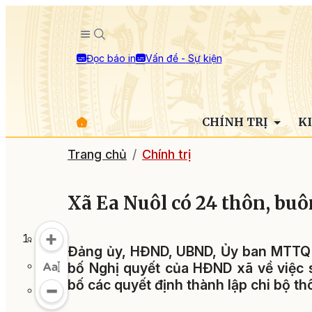
Đọc báo in
Vấn đề - Sự kiện
CHÍNH TRỊ
K
Trang chủ
Chính trị
Xã Ea Nuôl có 24 thôn, buô
Đảng ủy, HĐND, UBND, Ủy ban MTTQ V
bố Nghị quyết của HĐND xã về việc s
bố các quyết định thành lập chi bộ th