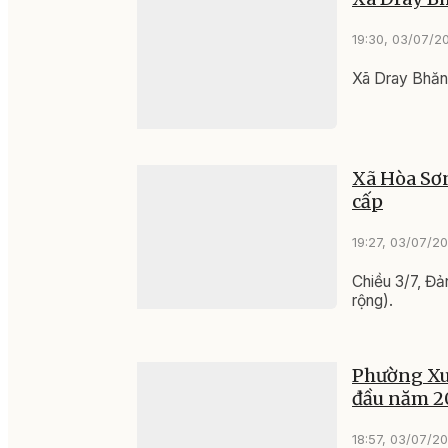
19:30, 03/07/2
Xã Dray Bhăng
Xã Hòa Sơn
cấp
19:27, 03/07/2
Chiều 3/7, Đả
rộng).
Phường Xuâ
đầu năm 2
18:57, 03/07/2