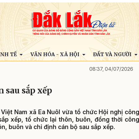
INH TẾ
VĂN HÓA - XÃ HỘI
ĐẤT VÀ NGƯỜI
08:37, 04/07/2026
n sau sắp xếp
iệt Nam xã Ea Nuôl vừa tổ chức Hội nghị côn
ắp xếp, tổ chức lại thôn, buôn, đồng thời côn
ôn, buôn và chỉ định cán bộ sau sắp xếp.