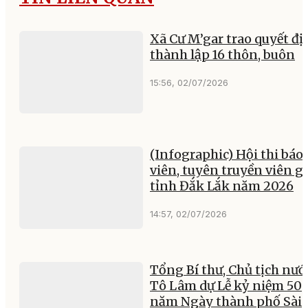
Xã Cư M’gar trao quyết đị
thành lập 16 thôn, buôn
15:56, 02/07/2026
(Infographic) Hội thi báo
viên, tuyên truyền viên gi
tỉnh Đắk Lắk năm 2026
14:57, 02/07/2026
Tổng Bí thư, Chủ tịch nướ
Tô Lâm dự Lễ kỷ niệm 50
năm Ngày thành phố Sài