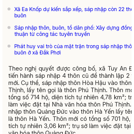
Xã Ea Knốp dự kiến sắp xếp, sáp nhập còn 22 thô
buôn
Sáp nhập thôn, buôn, tổ dân phố: Xây dựng đồng
thuận từ công tác tuyên truyền
Phát huy vai trò của mặt trận trong sáp nhập thôn
buôn ở xã Đắk Phơi
Theo nghị quyết được công bố, xã Tuy An 
tiến hành sáp nhập 4 thôn cũ để thành lập 2 
mới. Cụ thể, sáp nhập thôn Hòa Hậu vào thôn
Thịnh, lấy tên gọi là thôn Phú Thịnh. Thôn mớ
tổng số 714 hộ, diện tích tự nhiên 4,78 km²; tr
làm việc đặt tại Nhà văn hóa thôn Phú Thịnh.
nhập thôn Quảng Đức vào thôn Hà Yến lấy tên
là thôn Hà Yến. Thôn mới có tổng số 701 hộ, 
tích tự nhiên 3,06 km²; trụ sở làm việc đặt tại
văn hóa thôn Quảng Đức.