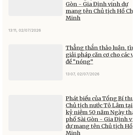
Gòn - Gia Định vinh dự
mang tên Chủ tịch Hồ Chí
Minh
13:11, 02/07/2026
Thẳng thắn thảo luận, tì
giải pháp căn cơ cho các 
đề “nóng”
13:07, 02/07/2026
Phát biểu của Tổng Bí thư
Chủ tịch nước Tô Lâm tại 
kỷ niệm 50 năm Ngày th
phố Sài Gòn - Gia Định v
dự mang tên Chủ tịch Hồ 
Minh