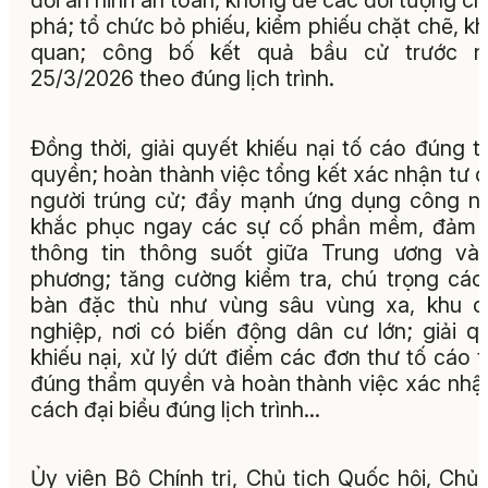
đối an ninh an toàn, không để các đối tượng c
phá; tổ chức bỏ phiếu, kiểm phiếu chặt chẽ, k
quan; công bố kết quả bầu cử trước n
25/3/2026 theo đúng lịch trình.
Đồng thời, giải quyết khiếu nại tố cáo đúng 
quyền; hoàn thành việc tổng kết xác nhận tư 
người trúng cử; đẩy mạnh ứng dụng công n
khắc phục ngay các sự cố phần mềm, đảm 
thông tin thông suốt giữa Trung ương và
phương; tăng cường kiểm tra, chú trọng các
bàn đặc thù như vùng sâu vùng xa, khu c
nghiệp, nơi có biến động dân cư lớn; giải q
khiếu nại, xử lý dứt điểm các đơn thư tố cáo 
đúng thẩm quyền và hoàn thành việc xác nhậ
cách đại biểu đúng lịch trình...
Ủy viên Bộ Chính trị, Chủ tịch Quốc hội, Chủ 