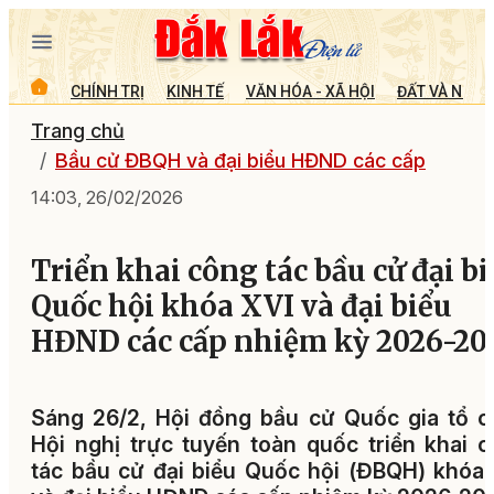
CHÍNH TRỊ
KINH TẾ
VĂN HÓA - XÃ HỘI
ĐẤT VÀ NGƯỜ
Trang chủ
Bầu cử ĐBQH và đại biểu HĐND các cấp
14:03, 26/02/2026
Triển khai công tác bầu cử đại b
Quốc hội khóa XVI và đại biểu
HĐND các cấp nhiệm kỳ 2026-20
Sáng 26/2, Hội đồng bầu cử Quốc gia tổ 
Hội nghị trực tuyến toàn quốc triển khai 
tác bầu cử đại biểu Quốc hội (ĐBQH) khóa