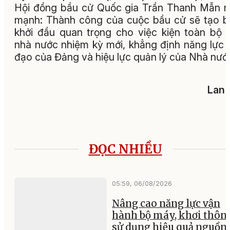
Hội đồng bầu cử Quốc gia Trần Thanh Mẫn 
mạnh: Thành công của cuộc bầu cử sẽ tạo 
khởi đầu quan trọng cho việc kiện toàn bộ
nhà nước nhiệm kỳ mới, khẳng định năng lực 
đạo của Đảng và hiệu lực quản lý của Nhà nước
Lan 
ĐỌC NHIỀU
05:59, 06/08/2026
Nâng cao năng lực vận
hành bộ máy, khơi thông
sử dụng hiệu quả nguồn 