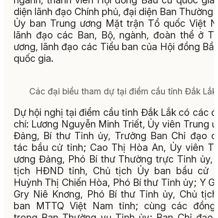
ngành, thành viên Hội đồng Bầu cử quốc gia,
diện lãnh đạo Chính phủ, đại diện Ban Thường 
Ủy ban Trung ương Mặt trận Tổ quốc Việt 
lãnh đạo các Ban, Bộ, ngành, đoàn thể ở T
ương, lãnh đạo các Tiểu ban của Hội đồng Bầ
quốc gia.
Các đại biểu tham dự tại điểm cầu tỉnh Đắk Lắk
Dự hội nghị tại điểm cầu tỉnh Đắk Lắk có các 
chí: Lương Nguyễn Minh Triết, Ủy viên Trung 
Đảng, Bí thư Tỉnh ủy, Trưởng Ban Chỉ đạo 
tác bầu cử tỉnh; Cao Thị Hòa An, Ủy viên T
ương Đảng, Phó Bí thư Thường trực Tỉnh ủy,
tịch HĐND tỉnh, Chủ tịch Ủy ban bầu cử t
Huỳnh Thị Chiến Hòa, Phó Bí thư Tỉnh ủy; Y G
Gry Niê Knơng, Phó Bí thư Tỉnh ủy, Chủ tịc
ban MTTQ Việt Nam tỉnh; cùng các đồng 
trong Ban Thường vụ Tỉnh ủy; Ban Chỉ đạo