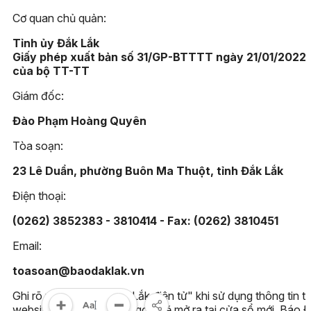
Cơ quan chủ quản:
Tỉnh ủy Đắk Lắk
Giấy phép xuất bản số 31/GP-BTTTT ngày 21/01/2022
của bộ TT-TT
Giám đốc:
Đào Phạm Hoàng Quyên
Tòa soạn:
23 Lê Duẩn, phường Buôn Ma Thuột, tỉnh Đắk Lắk
Điện thoại:
(0262) 3852383 - 3810414 - Fax: (0262) 3810451
Email:
toasoan@baodaklak.vn
Ghi rõ nguồn "Báo Đắk Lắk điện tử" khi sử dụng thông tin t
website này. Các trang ngoài sẽ mở ra tại cửa sổ mới. Báo 