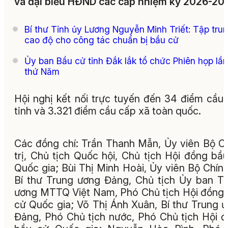
và đại biểu HĐND các cấp nhiệm kỳ 2026-203
Bí thư Tỉnh ủy Lương Nguyễn Minh Triết: Tập tru
cao độ cho công tác chuẩn bị bầu cử
Ủy ban Bầu cử tỉnh Đắk lắk tổ chức Phiên họp lần
thứ Năm
Hội nghị kết nối trực tuyến đến 34 điểm cầu
tỉnh và 3.321 điểm cầu cấp xã toàn quốc.
Các đồng chí: Trần Thanh Mẫn, Ủy viên Bộ C
trị, Chủ tịch Quốc hội, Chủ tịch Hội đồng bầ
Quốc gia; Bùi Thị Minh Hoài, Ủy viên Bộ Chính 
Bí thư Trung ương Đảng, Chủ tịch Ủy ban T
ương MTTQ Việt Nam, Phó Chủ tịch Hội đồng
cử Quốc gia; Võ Thị Ánh Xuân, Bí thư Trung 
Đảng, Phó Chủ tịch nước, Phó Chủ tịch Hội 