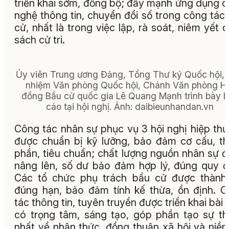
triển khai sớm, đồng bộ; đẩy mạnh ứng dụng 
nghệ thông tin, chuyển đổi số trong công tác
cử, nhất là trong việc lập, rà soát, niêm yết 
sách cử tri.
Ủy viên Trung ương Đảng, Tổng Thư ký Quốc hội,
nhiệm Văn phòng Quốc hội, Chánh Văn phòng H
đồng Bầu cử quốc gia Lê Quang Mạnh trình bày 
cáo tại hội nghị.
Ảnh:
daibieunhandan.vn
Công tác nhân sự phục vụ 3 hội nghị hiệp th
được chuẩn bị kỹ lưỡng, bảo đảm cơ cấu, t
phần, tiêu chuẩn; chất lượng nguồn nhân sự 
nâng lên, số dư bảo đảm hợp lý, đúng quy đ
Các tổ chức phụ trách bầu cử được thành
đúng hạn, bảo đảm tính kế thừa, ổn định. 
tác thông tin, tuyên truyền được triển khai bài 
có trọng tâm, sáng tạo, góp phần tạo sự t
nhất về nhận thức, đồng thuận xã hội và niềm