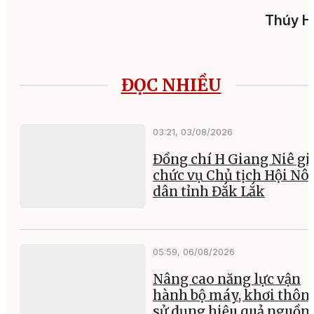
Thúy H
ĐỌC NHIỀU
03:21, 03/08/2026
Đồng chí H Giang Niê gi
chức vụ Chủ tịch Hội Nô
dân tỉnh Đắk Lắk
05:59, 06/08/2026
Nâng cao năng lực vận
hành bộ máy, khơi thông
sử dụng hiệu quả nguồn 