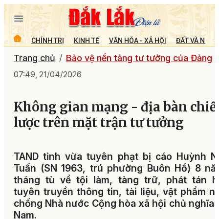
CHÍNH TRỊ
KINH TẾ
VĂN HÓA - XÃ HỘI
ĐẤT VÀ NGƯỜ
Trang chủ
Bảo vệ nền tảng tư tưởng của Đảng
07:49, 21/04/2026
Không gian mạng - địa bàn chiế
lược trên mặt trận tư tưởng
TAND tỉnh vừa tuyên phạt bị cáo Huỳnh N
Tuấn (SN 1963, trú phường Buôn Hồ) 8 nă
tháng tù về tội làm, tàng trữ, phát tán 
tuyên truyền thông tin, tài liệu, vật phẩm 
chống Nhà nước Cộng hòa xã hội chủ nghĩa 
Nam.