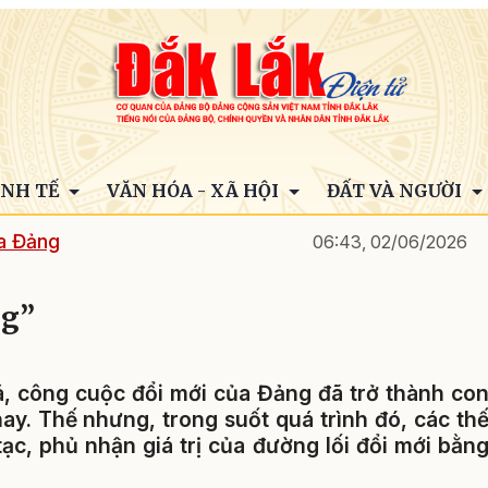
INH TẾ
VĂN HÓA - XÃ HỘI
ĐẤT VÀ NGƯỜI
ủa Đảng
06:43, 02/06/2026
ng”
, công cuộc đổi mới của Đảng đã trở thành co
ay. Thế nhưng, trong suốt quá trình đó, các th
tạc, phủ nhận giá trị của đường lối đổi mới bằn