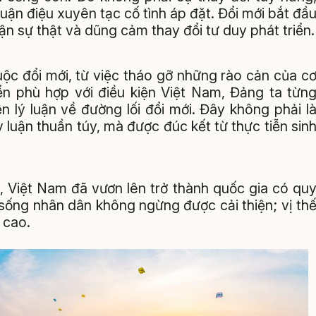
ận điệu xuyên tạc cố tình áp đặt. Đổi mới bắt đầ
ận sự thật và dũng cảm thay đổi tư duy phát triển.
uộc đổi mới, từ việc tháo gỡ những rào cản của c
ển phù hợp với điều kiện Việt Nam, Đảng ta từn
n lý luận về đường lối đổi mới. Đây không phải l
luận thuần túy, mà được đúc kết từ thực tiễn sin
, Việt Nam đã vươn lên trở thành quốc gia có qu
sống nhân dân không ngừng được cải thiện; vị th
 cao.