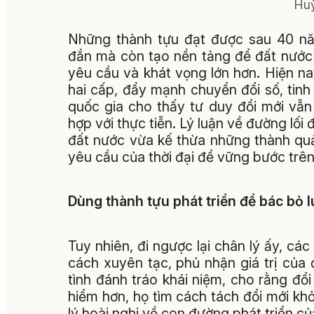
Huỳ
Những thành tựu đạt được sau 40 nă
đắn mà còn tạo nền tảng để đất nước 
yêu cầu và khát vọng lớn hơn. Hiện na
hai cấp, đẩy mạnh chuyển đổi số, tinh
quốc gia cho thấy tư duy đổi mới vẫn
hợp với thực tiễn. Lý luận về đường lối 
đất nước vừa kế thừa những thành qu
yêu cầu của thời đại để vững bước trê
Dùng thành tựu phát triển để bác bỏ 
Tuy nhiên, đi ngược lại chân lý ấy, cá
cách xuyên tạc, phủ nhận giá trị của 
tình đánh tráo khái niệm, cho rằng đổ
hiểm hơn, họ tìm cách tách đổi mới kh
lý hoài nghi về con đường phát triển củ