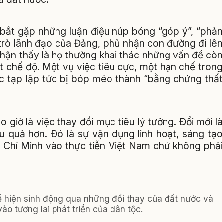
 bắt gặp những luận điệu núp bóng “góp ý”, “phả
 trò lãnh đạo của Đảng, phủ nhận con đường đi lê
nhận thấy là họ thường khai thác những vấn đề cò
ất chế độ. Một vụ việc tiêu cực, một hạn chế tron
ức tạp lập tức bị bóp méo thành “bằng chứng thấ
 giờ là việc thay đổi mục tiêu lý tưởng. Đổi mới l
u quả hơn. Đó là sự vận dụng linh hoạt, sáng tạ
 Chí Minh vào thực tiễn Việt Nam chứ không phả
ể hiện sinh động qua những đổi thay của đất nước và
ào tương lai phát triển của dân tộc.