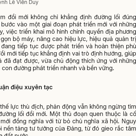
nh Lê Viễn Duy
m đổi mới không chỉ khẳng định đường lối đún
bước vào một giai đoạn phát triển mới với nhữn
y, việc triển khai mô hình chính quyền địa phươn
 gọn bộ máy, nâng cao hiệu lực, hiệu quả quản tr
 đang tiếp tục được phát triển và hoàn thiện ph
đổi mới tiếp tục khẳng định vai trò định hướng, giú
ả đã đạt được, vừa chủ động thích ứng với nhữn
n con đường phát triển nhanh và bền vững.
luận điệu xuyên tạc
c thế lực thù địch, phản động vẫn không ngừng tì
đường lối đổi mới. Một thủ đoạn quen thuộc là c
i mới đồng nghĩa với từ bỏ chủ nghĩa xã hội. Ngu
ỏi nền tảng tư tưởng của Đảng, từ đó gieo rắc tâ
a đất nước.