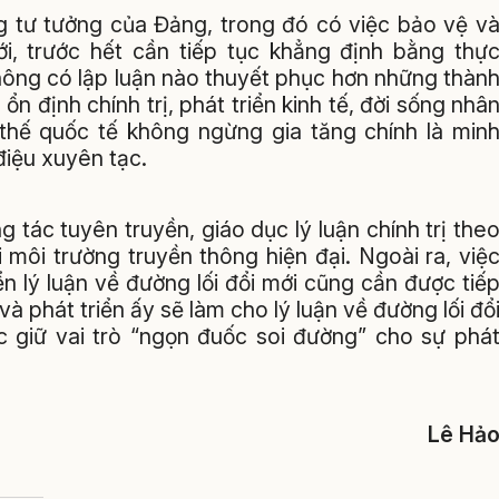
g tư tưởng của Đảng, trong đó có việc bảo vệ v
mới, trước hết cần tiếp tục khẳng định bằng thự
Không có lập luận nào thuyết phục hơn những thàn
n định chính trị, phát triển kinh tế, đời sống nhâ
hế quốc tế không ngừng gia tăng chính là min
điệu xuyên tạc.
tác tuyên truyền, giáo dục lý luận chính trị the
 môi trường truyền thông hiện đại. Ngoài ra, việ
ển lý luận về đường lối đổi mới cũng cần được tiế
à phát triển ấy sẽ làm cho lý luận về đường lối đổ
c giữ vai trò “ngọn đuốc soi đường” cho sự phá
Lê Hả