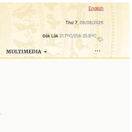
English
Thứ 7
, 08/08/2026
Đắk Lắk
21.7ºC/21.6-25.8ºC
MULTIMEDIA
n
ế
g