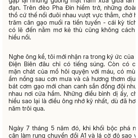
gặp lại những gương mặt năm xưa giữa làn 
đạn. Trên đèo Pha Đin hiểm trở, những đoà
thồ cứ thế nối đuôi nhau vượt vực thẳm, chở 
trăm cân gạo muối ra tiền tuyến - cái kỳ tíc
có lẽ đến nằm mơ kẻ thù cũng không cách
hiểu nổi.
Nghe ông kể, tôi mới nhận ra trong ký ức của 
Điện Biên đâu chỉ có tiếng súng. Còn có cá
mặn chát của mồ hôi quyện với máu, có mùi
ẩm nồng sau cơn mưa và cả hương thơm dịu
bát cơm gạo mới chan canh sắn đồng đội nh
nhau nơi cửa hầm. Những điều bình dị ấy, c
hiểu sao lại là điều ông nhớ kỹ nhất, dù đã hơ
năm trôi qua.
Ngày 7 tháng 5 năm đó, khi khối bộc phá n
cân làm rung chuyển đồi A1 và lá cờ đỏ sao 