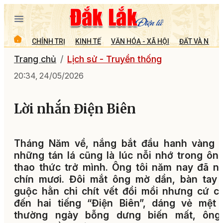
CHÍNH TRỊ
KINH TẾ
VĂN HÓA - XÃ HỘI
ĐẤT VÀ NGƯỜ
Trang chủ
Lịch sử - Truyền thống
20:34, 24/05/2026
Lời nhắn Điện Biên
Tháng Năm về, nắng bắt đầu hanh vàng t
những tán lá cũng là lúc nỗi nhớ trong ông
thao thức trở mình. Ông tôi năm nay đã n
chín mươi. Đôi mắt ông mờ dần, bàn tay 
guộc hằn chi chít vết đồi mồi nhưng cứ 
đến hai tiếng “Điện Biên”, dáng vẻ mệt 
thường ngày bỗng dưng biến mất, ông