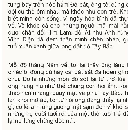
tung bay trên nóc hầm Đờ-cát, ông tôi cùng 
đội cứ thế ôm nhau mà khóc như con trẻ. Khó
biết mình còn sống, vì ngày hòa bình đã thự
về. Và khóc cả cho những người mãi mãi nằm
dưới chân đồi Him Lam, đồi A1 như Anh hùn
Vĩnh Diện đã đem thân mình chèn pháo, gửi
tuổi xuân xanh giữa lòng đất đỏ Tây Bắc.
Mỗi độ tháng Năm về, tôi lại thấy ông lặng lẽ
chiếc bi đông cũ hay cái bát sắt đã hoen gỉ ra
chùi. Đó là những món đồ sót lại từ thời lửa 
ông nâng niu như thể chúng còn hơi ấm. Rồi
thắp nén nhang, quay mặt về phía Tây Bắc. T
làn khói mờ ảo, tôi tự hỏi ông đang thấy lại n
gì, có lẽ là những gương mặt sạm đen vì khói s
những nụ cười tươi rói của một thời tuổi trẻ đã
lại nơi lưng chừng dốc núi.