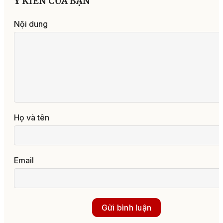
Ý KIẾN CỦA BẠN
Nội dung
Họ và tên
Email
Gửi bình luận