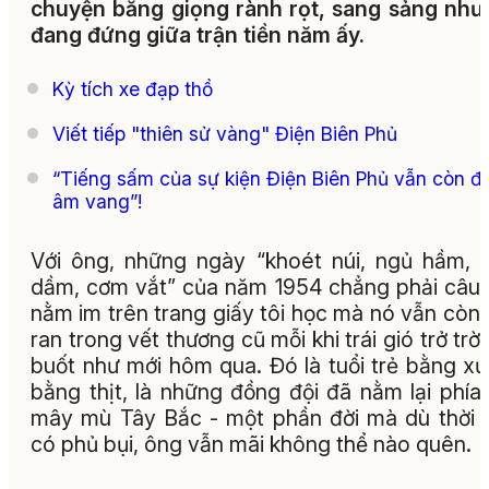
chuyện bằng giọng rành rọt, sang sảng như
đang đứng giữa trận tiền năm ấy.
Kỳ tích xe đạp thồ
Viết tiếp "thiên sử vàng" Điện Biên Phủ
“Tiếng sấm của sự kiện Điện Biên Phủ vẫn còn đ
âm vang”!
Với ông, những ngày “khoét núi, ngủ hầm,
dầm, cơm vắt” của năm 1954 chẳng phải câu
nằm im trên trang giấy tôi học mà nó vẫn còn
ran trong vết thương cũ mỗi khi trái gió trở trời,
buốt như mới hôm qua. Đó là tuổi trẻ bằng x
bằng thịt, là những đồng đội đã nằm lại phía
mây mù Tây Bắc - một phần đời mà dù thời 
có phủ bụi, ông vẫn mãi không thể nào quên.