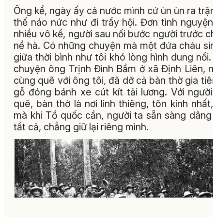
Ông kể, ngày ấy cả nước mình cứ ùn ùn ra trận,
thế náo nức như đi trẩy hội. Đơn tình nguyện 
nhiều vô kể, người sau nối bước người trước c
nề hà. Có những chuyện mà một đứa cháu sin
giữa thời bình như tôi khó lòng hình dung nổi.
chuyện ông Trịnh Đình Bầm ở xã Định Liên, n
cùng quê với ông tôi, đã dỡ cả bàn thờ gia tiên
gỗ đóng bánh xe cút kít tải lương. Với người
quê, bàn thờ là nơi linh thiêng, tôn kính nhất,
mà khi Tổ quốc cần, người ta sẵn sàng dâng 
tất cả, chẳng giữ lại riêng mình.