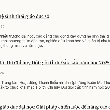
ệ sinh thái giáo dục số
026
nhiều trường đại học, cao đẳng chủ động xây dựng hệ sinh thái g
 mới phương thức đào tạo, nghiên cứu khoa học và quản trị nhà 
i, thông minh và hội nhập.
ội thi Chỉ huy Đội giỏi tỉnh Đắk Lắk năm học 2025
026
i Trung tâm Hoạt động Thanh thiếu nhi tỉnh (phường Buôn Ma Thu
Lắk tổ chức khai mạc Hội thi Chỉ huy Đội giỏi cấp tỉnh năm học 2
giáo dục đại học: Giải pháp chiến lược để nâng cao 