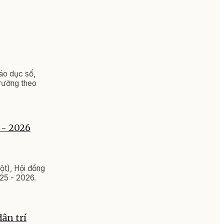
iáo dục số,
trường theo
 - 2026
ột), Hội đồng
025 - 2026.
dân trí