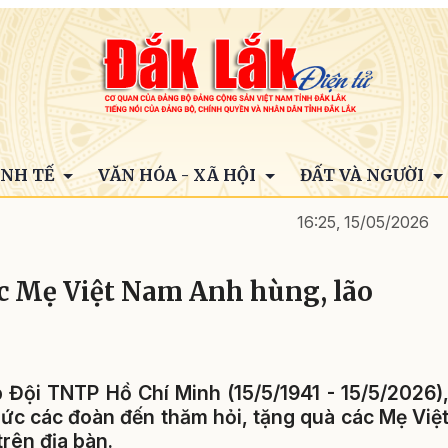
INH TẾ
VĂN HÓA - XÃ HỘI
ĐẤT VÀ NGƯỜI
16:25, 15/05/2026
ác Mẹ Việt Nam Anh hùng, lão
Đội TNTP Hồ Chí Minh (15/5/1941 - 15/5/2026)
hức các đoàn đến thăm hỏi, tặng quà các Mẹ Việ
rên địa bàn.