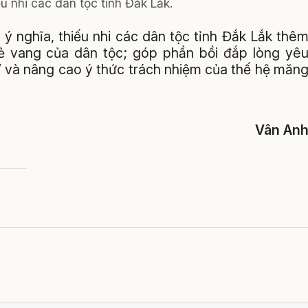
ếu nhi các dân tộc tỉnh Đắk Lắk.
 ý nghĩa, thiếu nhi các dân tộc tỉnh Đắk Lắk thê
ẻ vang của dân tộc; góp phần bồi đắp lòng yê
” và nâng cao ý thức trách nhiệm của thế hệ măn
Vân An