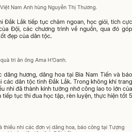
ẹ Việt Nam Anh hùng Nguyễn Thị Thương.
 Đắk Lắk tiếp tục chăm ngoan, học giỏi, tích cự
của Đội, các chương trình về nguồn, qua đó gó
tốt đẹp của dân tộc.
 quà tri ân ông Ama H’Oanh.
ức dâng hương, dâng hoa tại Bia Nam Tiến và bá
i các dân tộc tỉnh Đắk Lắk. Trong không khí tran
ếu nhi đã thành kính tưởng nhớ công lao to lớn củ
tiếp tục thi đua học tập, rèn luyện, thực hiện tốt 
à thiếu nhi các đơn vị dâng hoa, báo công tại Tượng