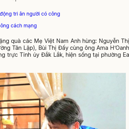
 động tri ân người có công
 công cách mạng
tặng quà các Mẹ Việt Nam Anh hùng: Nguyễn Th
hường Tân Lập), Bùi Thị Đấy cùng ông Ama H’Oan
ng trực Tỉnh ủy Đắk Lắk, hiện sống tại phường E