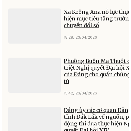
Xã Krông Ana nỗ lực thực
hiện mục tiêu tăng trưởn
chuyển đổi số
18:28, 23/04/2026
Phường Buôn Ma Thuột 
triệt Nghị quyết Đại hội X
của Đảng cho quần chúng
tú
15:42, 23/04/2026
Đảng ủy các cơ quan Đản
tỉnh Đắk Lắk về nguồn, p
động thi đua thực hiện N
quyết Đại hội XIV