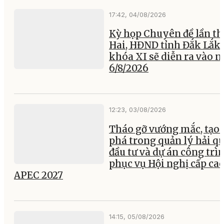
17:42, 04/08/2026
Kỳ họp Chuyên đề lần th
Hai, HĐND tỉnh Đắk Lắk
khóa XI sẽ diễn ra vào 
6/8/2026
12:23, 03/08/2026
Tháo gỡ vướng mắc, tạo 
phá trong quản lý hải q
đầu tư và dự án công trì
phục vụ Hội nghị cấp ca
APEC 2027
14:15, 05/08/2026