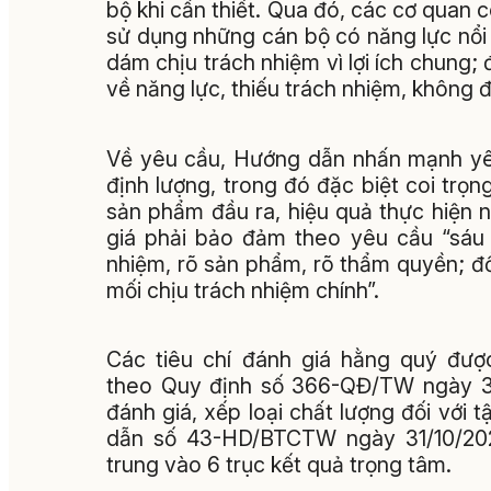
bộ khi cần thiết. Qua đó, các cơ quan c
sử dụng những cán bộ có năng lực nổi t
dám chịu trách nhiệm vì lợi ích chung;
về năng lực, thiếu trách nhiệm, không
Về yêu cầu, Hướng dẫn nhấn mạnh yêu
định lượng, trong đó đặc biệt coi trọn
sản phẩm đầu ra, hiệu quả thực hiện 
giá phải bảo đảm theo yêu cầu “sáu rõ
nhiệm, rõ sản phẩm, rõ thẩm quyền; đồ
mối chịu trách nhiệm chính”.
Các tiêu chí đánh giá hằng quý đượ
theo Quy định số 366-QĐ/TW ngày 30
đánh giá, xếp loại chất lượng đối với 
dẫn số 43-HD/BTCTW ngày 31/10/202
trung vào 6 trục kết quả trọng tâm.