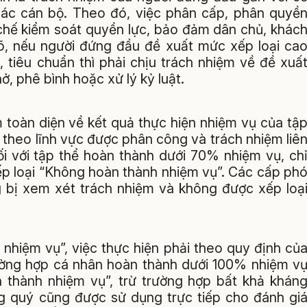
tác cán bộ. Theo đó, việc phân cấp, phân quyề
ơ chế kiểm soát quyền lực, bảo đảm dân chủ, khác
, nếu người đứng đầu đề xuất mức xếp loại ca
 tiêu chuẩn thì phải chịu trách nhiệm về đề xuấ
, phê bình hoặc xử lý kỷ luật.
 toàn diện về kết quả thực hiện nhiệm vụ của tậ
p theo lĩnh vực được phân công và trách nhiệm liê
đối với tập thể hoàn thành dưới 70% nhiệm vụ, ch
xếp loại “Không hoàn thành nhiệm vụ”. Các cấp ph
g bị xem xét trách nhiệm và không được xếp loạ
 nhiệm vụ”, việc thực hiện phải theo quy định củ
trường hợp cá nhân hoàn thành dưới 100% nhiệm v
n thành nhiệm vụ”, trừ trường hợp bất khả khán
g quý cũng được sử dụng trực tiếp cho đánh gi