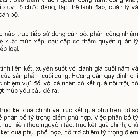
p ủy, tổ chức đảng, tập thể lãnh đạo, quản lý v
cán bộ.
p nào trực tiếp sử dụng cán bộ, phân công nhiệ
đề xuất mức xếp loại; cấp có thẩm quyền quản l
p loại.
ính liên kết, xuyên suốt với đánh giá cuối năm v
t của sản phẩm cuối cùng. Hướng dẫn quy định ch
nhiệm vụ” đối với cá nhân có kết quả nổi trội, c
ợt mức yêu cầu đề ra.
trục kết quả chính và trục kết quả phụ trên cơ s
để phân bổ tỷ trọng điểm phù hợp. Việc phân bổ t
thực hiện theo nguyên tắc: trục kết quả chính, ch
kết quả phụ, phối hợp, hỗ trợ chiếm tỷ trọng điể