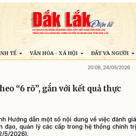
INH TẾ
VĂN HÓA - XÃ HỘI
ĐẤT VÀ NGƯỜI
20:08, 24/05/2026
eo “6 rõ”, gắn với kết quả thực
h Hướng dẫn một số nội dung về việc đánh gi
h đạo, quản lý các cấp trong hệ thống chính tr
/5/2026).