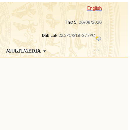
English
Thứ 5
, 06/08/2026
Đắk Lắk
22.3ºC/21.8-27.2ºC
MULTIMEDIA
á
ị