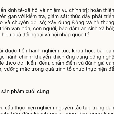
ển kinh tế-xã hội và nhiệm vụ chính trị; hoàn thiệ
n gắn với kiểm tra, giám sát; thúc đẩy phát triể
ạo và chuyển đổi số; xây dựng Đảng và hệ thốn
triển văn hóa, con người, bảo đảm an sinh xã hội
hiệu quả đối ngoại và hội nhập quốc tế.
i được tiến hành nghiêm túc, khoa học, bài bả
tục hành chính; khuyến khích ứng dụng công ngh
c để theo dõi, kiểm đếm, chấm điểm và đánh giá cá
n, vướng mắc trong quá trình tổ chức thực hiện đ
a sản phẩm cuối cùng
u cầu thực hiện nghiêm nguyên tắc tập trung dâ
trách; bảo đảm khách quan, công tâm, công khai