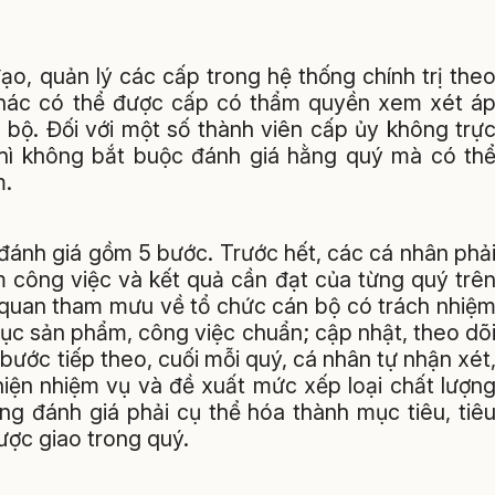
ạo, quản lý các cấp trong hệ thống chính trị the
khác có thể được cấp có thẩm quyền xem xét á
 bộ. Đối với một số thành viên cấp ủy không trự
hì không bắt buộc đánh giá hằng quý mà có th
m.
đánh giá gồm 5 bước. Trước hết, các cá nhân phả
m công việc và kết quả cần đạt của từng quý trê
 quan tham mưu về tổ chức cán bộ có trách nhiệ
c sản phẩm, công việc chuẩn; cập nhật, theo dõ
bước tiếp theo, cuối mỗi quý, cá nhân tự nhận xét
hiện nhiệm vụ và đề xuất mức xếp loại chất lượn
g đánh giá phải cụ thể hóa thành mục tiêu, tiê
ược giao trong quý.