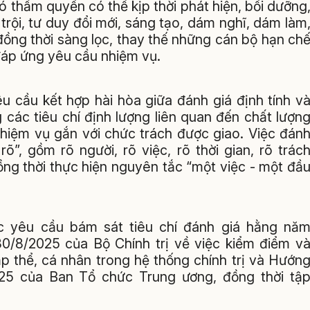
ó thẩm quyền có thể kịp thời phát hiện, bồi dưỡng
rội, tư duy đổi mới, sáng tạo, dám nghĩ, dám làm
 đồng thời sàng lọc, thay thế những cán bộ hạn ch
 đáp ứng yêu cầu nhiệm vụ.
 cầu kết hợp hài hòa giữa đánh giá định tính v
g các tiêu chí định lượng liên quan đến chất lượn
nhiệm vụ gắn với chức trách được giao. Việc đán
”, gồm rõ người, rõ việc, rõ thời gian, rõ trác
ng thời thực hiện nguyên tắc “một việc - một đầ
c yêu cầu bám sát tiêu chí đánh giá hằng nă
/8/2025 của Bộ Chính trị về việc kiểm điểm v
tập thể, cá nhân trong hệ thống chính trị và Hướn
5 của Ban Tổ chức Trung ương, đồng thời tậ