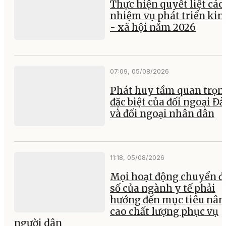
Thực hiện quyết liệt các
nhiệm vụ phát triển kin
- xã hội năm 2026
07:09, 05/08/2026
Phát huy tầm quan trọn
đặc biệt của đối ngoại Đ
và đối ngoại nhân dân
11:18, 05/08/2026
Mọi hoạt động chuyển đ
số của ngành y tế phải
hướng đến mục tiêu nân
cao chất lượng phục vụ
người dân