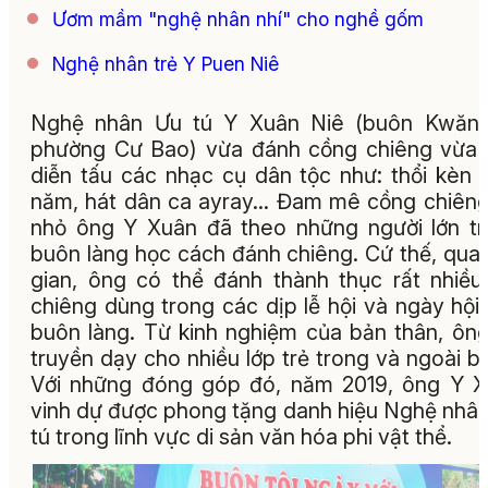
Ươm mầm "nghệ nhân nhí" cho nghề gốm
Nghệ nhân trẻ Y Puen Niê
Nghệ nhân Ưu tú Y Xuân Niê (buôn Kwăng
phường Cư Bao) vừa đánh cồng chiêng vừa 
diễn tấu các nhạc cụ dân tộc như: thổi kèn 
năm, hát dân ca ayray... Đam mê cồng chiêng
nhỏ ông Y Xuân đã theo những người lớn t
buôn làng học cách đánh chiêng. Cứ thế, qua 
gian, ông có thể đánh thành thục rất nhiều
chiêng dùng trong các dịp lễ hội và ngày hội
buôn làng. Từ kinh nghiệm của bản thân, ôn
truyền dạy cho nhiều lớp trẻ trong và ngoài b
Với những đóng góp đó, năm 2019, ông Y 
vinh dự được phong tặng danh hiệu Nghệ nhâ
tú trong lĩnh vực di sản văn hóa phi vật thể.