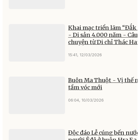
Khai mạc triển lãm “Đắk 
- Di sản 4.000 năm - Câu
chuyện từ Di chỉ Thác Hai
15:41, 12/03/2026
Buôn Ma Thuột - Vị thế m
tầm vóc mới
06:04, 10/03/2026
Độc đáo Lễ cúng bến nước
người Êđê ở buôn Hra Ea T