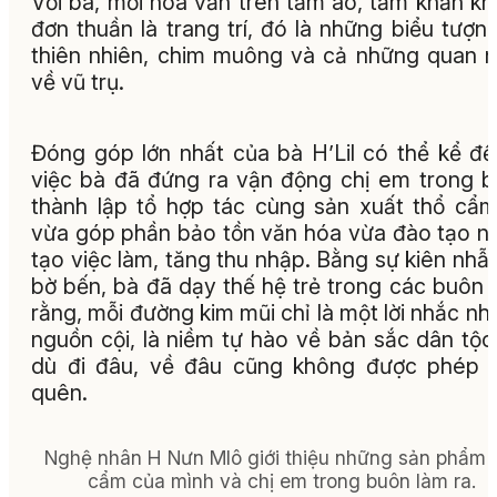
Với bà, mỗi hoa văn trên tấm áo, tấm khăn k
đơn thuần là trang trí, đó là những biểu tượn
thiên nhiên, chim muông và cả những quan 
về vũ trụ.
Đóng góp lớn nhất của bà H’Lil có thể kể đế
việc bà đã đứng ra vận động chị em trong 
thành lập tổ hợp tác cùng sản xuất thổ cẩ
vừa góp phần bảo tồn văn hóa vừa đào tạo n
tạo việc làm, tăng thu nhập. Bằng sự kiên nhẫ
bờ bến, bà đã dạy thế hệ trẻ trong các buôn 
rằng, mỗi đường kim mũi chỉ là một lời nhắc nh
nguồn cội, là niềm tự hào về bản sắc dân tộ
dù đi đâu, về đâu cũng không được phép 
quên.
Nghệ nhân H Nưn Mlô giới thiệu những sản phẩm 
cẩm của mình và chị em trong buôn làm ra.