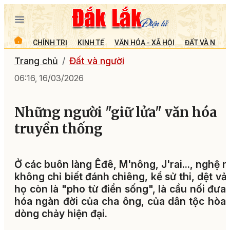
CHÍNH TRỊ
KINH TẾ
VĂN HÓA - XÃ HỘI
ĐẤT VÀ NGƯỜ
Trang chủ
Đất và người
06:16, 16/03/2026
Những người "giữ lửa" văn hóa
truyền thống
Ở các buôn làng Êđê, M'nông, J'rai..., nghệ 
không chỉ biết đánh chiêng, kể sử thi, dệt vả
họ còn là "pho từ điển sống", là cầu nối đưa
hóa ngàn đời của cha ông, của dân tộc hòa
dòng chảy hiện đại.