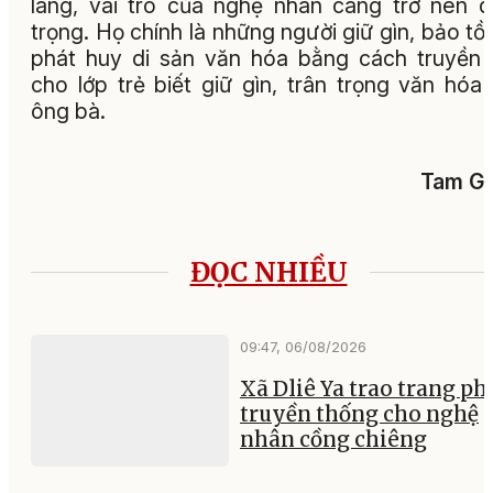
làng, vai trò của nghệ nhân càng trở nên 
trọng. Họ chính là những người giữ gìn, bảo tồ
phát huy di sản văn hóa bằng cách truyền
cho lớp trẻ biết giữ gìn, trân trọng văn hóa
ông bà.
Tam Gi
ĐỌC NHIỀU
09:47, 06/08/2026
Xã Dliê Ya trao trang ph
truyền thống cho nghệ
nhân cồng chiêng