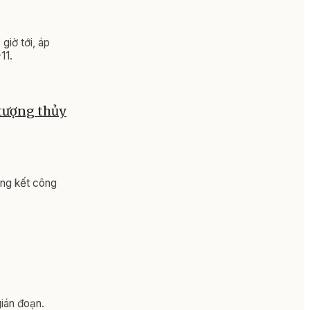
iờ tới, áp
11.
 tượng thủy
ổng kết công
gián đoạn.