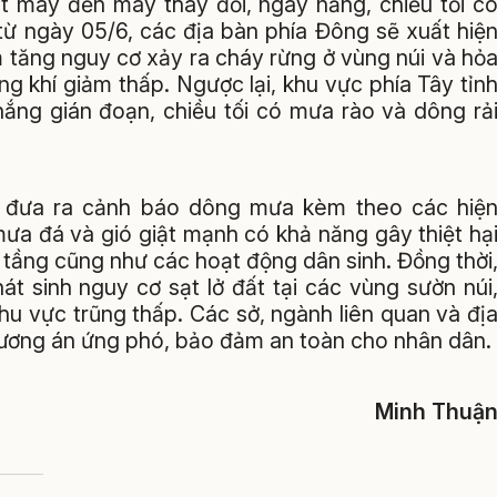
t mây đến mây thay đổi, ngày nắng, chiều tối c
từ ngày 05/6, các địa bàn phía Đông sẽ xuất hiệ
 tăng nguy cơ xảy ra cháy rừng ở vùng núi và hỏ
g khí giảm thấp. Ngược lại, khu vực phía Tây tỉn
 nắng gián đoạn, chiều tối có mưa rào và dông rả
k đưa ra cảnh báo dông mưa kèm theo các hiệ
 mưa đá và gió giật mạnh có khả năng gây thiệt hạ
 tầng cũng như các hoạt động dân sinh. Đồng thời
t sinh nguy cơ sạt lở đất tại các vùng sườn núi
hu vực trũng thấp. Các sở, ngành liên quan và đị
hương án ứng phó, bảo đảm an toàn cho nhân dân.
Minh Thuậ