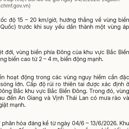
nchmf.gov.vn)
 tốc độ 15 – 20 km/giờ, hướng thẳng về vùng biể
Quốc) trước khi suy yếu dần thành một vùng á
ệt đới, vùng biển phía Đông của khu vực Bắc Biể
ng biển cao từ 2 – 4 m, biển động mạnh.
ền hoạt động trong các vùng nguy hiểm cần đặ
sóng lớn. Cấp độ rủi ro thiên tai được xác định 
 Đông Bắc khu vực Bắc Biển Đông. Trong đó, vùn
u đến An Giang và Vịnh Thái Lan có mưa rào v
giật mạnh.
 sự phân hóa đáng kể từ ngày 04/6 – 13/6/2026. Kh