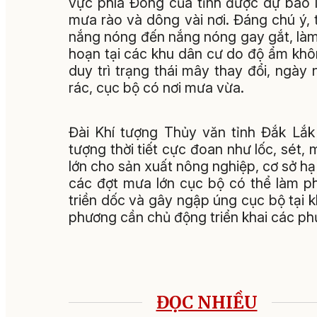
vực phía Đông của tỉnh được dự báo í
mưa rào và dông vài nơi. Đáng chú ý, 
nắng nóng đến nắng nóng gay gắt, làm
hoạn tại các khu dân cư do độ ẩm khôn
duy trì trạng thái mây thay đổi, ngày
rác, cục bộ có nơi mưa vừa.
Đài Khí tượng Thủy văn tỉnh Đắk Lắ
tượng thời tiết cực đoan như lốc, sét,
lớn cho sản xuất nông nghiệp, cơ sở hạ
các đợt mưa lớn cục bộ có thể làm phá
triền dốc và gây ngập úng cục bộ tại k
phương cần chủ động triển khai các p
ĐỌC NHIỀU