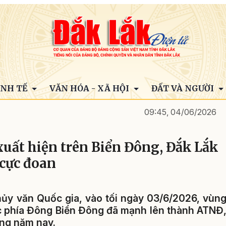
INH TẾ
VĂN HÓA - XÃ HỘI
ĐẤT VÀ NGƯỜI
09:45, 04/06/2026
 xuất hiện trên Biển Đông, Đắk Lắk
 cực đoan
ủy văn Quốc gia, vào tối ngày 03/6/2026, vùn
ực phía Đông Biển Đông đã mạnh lên thành ATNĐ
ong năm nay.