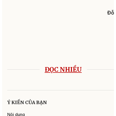
Đỗ 
ĐỌC NHIỀU
Ý KIẾN CỦA BẠN
Nội dung