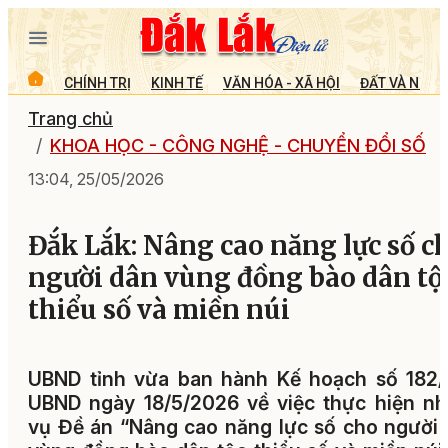
CHÍNH TRỊ
KINH TẾ
VĂN HÓA - XÃ HỘI
ĐẤT VÀ NGƯỜ
Trang chủ
KHOA HỌC - CÔNG NGHỆ - CHUYỂN ĐỔI SỐ
13:04, 25/05/2026
Đắk Lắk: Nâng cao năng lực số c
người dân vùng đồng bào dân tộ
thiểu số và miền núi
UBND tỉnh vừa ban hành Kế hoạch số 182/
UBND ngày 18/5/2026 về việc thực hiện n
vụ Đề án “Nâng cao năng lực số cho người