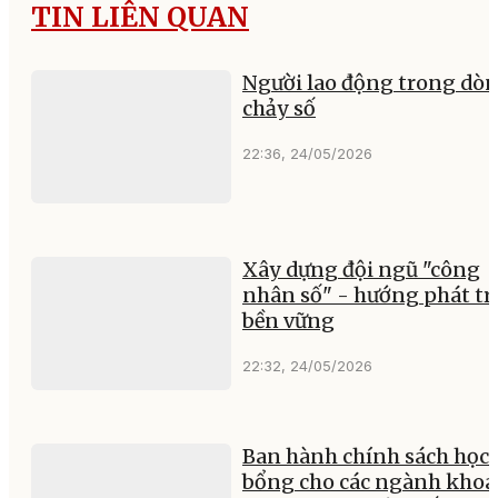
TIN LIÊN QUAN
Người lao động trong dò
chảy số
22:36, 24/05/2026
Xây dựng đội ngũ "công
nhân số" - hướng phát tr
bền vững
22:32, 24/05/2026
Ban hành chính sách học
bổng cho các ngành khoa