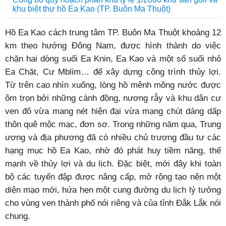
khu biệt thự hồ Ea Kao (TP. Buôn Ma Thuột)
Hồ Ea Kao cách trung tâm TP. Buôn Ma Thuột khoảng 12
km theo hướng Đông Nam, được hình thành do việc
chặn hai dòng suối Ea Knin, Ea Kao và một số suối nhỏ
Ea Chăt, Cư Mblim… để xây dựng công trình thủy lợi.
Từ trên cao nhìn xuống, lòng hồ mênh mông nước được
ôm trọn bởi những cánh đồng, nương rẫy và khu dân cư
ven đô vừa mang nét hiện đại vừa mang chút dáng dấp
thôn quê mộc mạc, đơn sơ. Trong những năm qua, Trung
ương và địa phương đã có nhiều chủ trương đầu tư các
hạng mục hồ Ea Kao, nhờ đó phát huy tiềm năng, thế
mạnh về thủy lợi và du lịch. Đặc biệt, mới đây khi toàn
bộ các tuyến đập được nâng cấp, mở rộng tạo nên một
diện mạo mới, hứa hẹn một cung đường du lịch lý tưởng
cho vùng ven thành phố nói riêng và của tỉnh Đắk Lắk nói
chung.