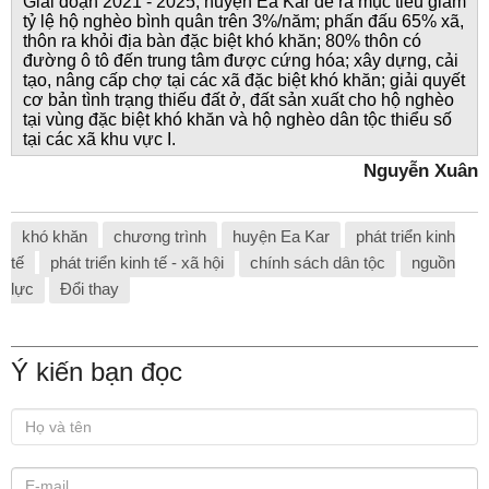
Giai đoạn 2021 - 2025, huyện Ea Kar đề ra mục tiêu giảm
tỷ lệ hộ nghèo bình quân trên 3%/năm; phấn đấu 65% xã,
thôn ra khỏi địa bàn đặc biệt khó khăn; 80% thôn có
đường ô tô đến trung tâm được cứng hóa; xây dựng, cải
tạo, nâng cấp chợ tại các xã đặc biệt khó khăn; giải quyết
cơ bản tình trạng thiếu đất ở, đất sản xuất cho hộ nghèo
tại vùng đặc biệt khó khăn và hộ nghèo dân tộc thiểu số
tại các xã khu vực I.
Nguyễn Xuân
khó khăn
chương trình
huyện Ea Kar
phát triển kinh
tế
phát triển kinh tế - xã hội
chính sách dân tộc
nguồn
lực
Đổi thay
Ý kiến bạn đọc