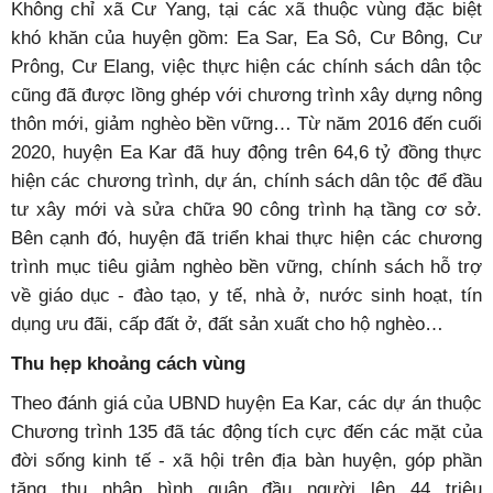
Không chỉ xã Cư Yang, tại các xã thuộc vùng đặc biệt
khó khăn của huyện gồm: Ea Sar, Ea Sô, Cư Bông, Cư
Prông, Cư Elang, việc thực hiện các chính sách dân tộc
cũng đã được lồng ghép với chương trình xây dựng nông
thôn mới, giảm nghèo bền vững… Từ năm 2016 đến cuối
2020, huyện Ea Kar đã huy động trên 64,6 tỷ đồng thực
hiện các chương trình, dự án, chính sách dân tộc để đầu
tư xây mới và sửa chữa 90 công trình hạ tầng cơ sở.
Bên cạnh đó, huyện đã triển khai thực hiện các chương
trình mục tiêu giảm nghèo bền vững, chính sách hỗ trợ
về giáo dục - đào tạo, y tế, nhà ở, nước sinh hoạt, tín
dụng ưu đãi, cấp đất ở, đất sản xuất cho hộ nghèo…
Thu hẹp khoảng cách vùng
Theo đánh giá của UBND huyện Ea Kar, các dự án thuộc
Chương trình 135 đã tác động tích cực đến các mặt của
đời sống kinh tế - xã hội trên địa bàn huyện, góp phần
tăng thu nhập bình quân đầu người lên 44 triệu