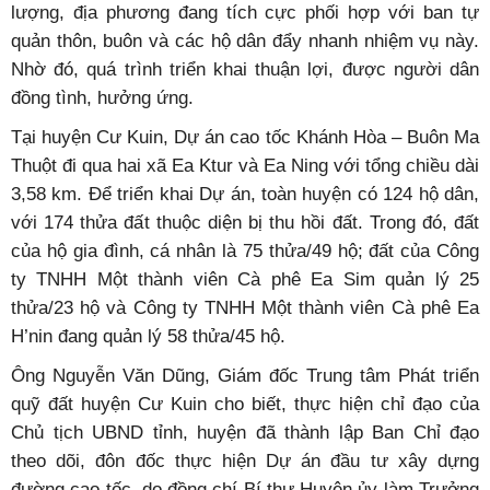
lượng, địa phương đang tích cực phối hợp với ban tự
quản thôn, buôn và các hộ dân đẩy nhanh nhiệm vụ này.
Nhờ đó, quá trình triển khai thuận lợi, được người dân
đồng tình, hưởng ứng.
Tại huyện Cư Kuin, Dự án cao tốc Khánh Hòa – Buôn Ma
Thuột đi qua hai xã Ea Ktur và Ea Ning với tổng chiều dài
3,58 km. Để triển khai Dự án, toàn huyện có 124 hộ dân,
với 174 thửa đất thuộc diện bị thu hồi đất. Trong đó, đất
của hộ gia đình, cá nhân là 75 thửa/49 hộ; đất của Công
ty TNHH Một thành viên Cà phê Ea Sim quản lý 25
thửa/23 hộ và Công ty TNHH Một thành viên Cà phê Ea
H’nin đang quản lý 58 thửa/45 hộ.
Ông Nguyễn Văn Dũng, Giám đốc Trung tâm Phát triển
quỹ đất huyện Cư Kuin cho biết, thực hiện chỉ đạo của
Chủ tịch UBND tỉnh, huyện đã thành lập Ban Chỉ đạo
theo dõi, đôn đốc thực hiện Dự án đầu tư xây dựng
đường cao tốc, do đồng chí Bí thư Huyện ủy làm Trưởng