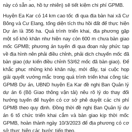
này có sẵn ao, hồ tự nhiên) sẽ tiết kiệm chi phí GPMB.
Huyện Ea Kar có 14 km cao tốc đi qua địa bàn hai xã Cư
Bông và Cư Elang, tổng diện tích thu hồi đất để thực hiện
Dự án là 356 ha. Quá trình triển khai, địa phương gặp
một số khó khăn như hiện nay còn 600 m chưa bàn giao
mốc GPMB; phương án tuyến đi qua đoạn này phức tạp
về địa hình nên phải điều chỉnh, phải dịch chuyển mốc đã
bàn giao (dự kiến điều chỉnh 53/62 mốc đã bàn giao). Để
khắc phục những khó khăn này, mới đây, tại cuộc họp
giải quyết vướng mắc trong quá trình triển khai công tác
GPMB Dự án, UBND huyện Ea Kar đề nghị Ban Quản lý
dự án 6 (Bộ Giao thông vận tải) nêu rõ lý do thay đổi
hướng tuyến để huyện có cơ sở phê duyệt các chi phí
GPMB theo quy định. Đồng thời đề nghị Ban Quản lý dự
án 6 tổ chức triển khai cắm và bàn giao kịp thời mốc
GPMB, hoàn thành ngày 10/3/2023 để địa phương có cơ
sở thực hiện các bước tiếp theo.