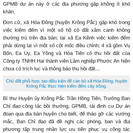
GPMB dự án này ở các địa phương gặp không ít khó
khăn.
Đơn cử, xã Hòa Đông (huyện Krông Pắc) gặp khó trong
việc kiểm đếm vì một số hộ có đất xâm canh không
thường trú trên địa bàn; tại xã Ea Kênh việc kiểm đếm
phải dừng lại vì một số cột mốc điều chỉnh; 4 xã gồm Vụ
Bổn, Ea Uy, Ea Yông và Hòa Tiến có thu hồi đất của
Công ty TNHH Hai thành viên Lâm nghiệp Phước An hiện
chưa có trích lục và thông báo thu hồi đất…
Chủ đất phối hợp, tạo điều kiện để cán bộ xã Hòa Đông, huyện
Krông Pắc thực hiện kiểm đếm cây trồng.
Bí thư Huyện ủy Krông Pắc Trần Hồng Tiến, Trưởng Ban
Chỉ đạo công tác bồi thường, GPMB, tái định cư Dự án
đoạn qua địa bàn huyện cho biết, để tháo gỡ các vướng
mắc, Ban Chỉ đạo đã đề nghị các phòng, ban và địa
phương tập trung nhân lực ưu tiên phục vụ công tác