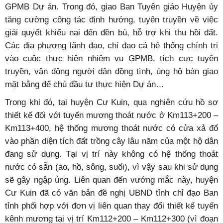
GPMB Dự án. Trong đó, giao Ban Tuyên giáo Huyện ủy
tăng cường công tác định hướng, tuyên truyền về việc
giải quyết khiếu nại đến đền bù, hỗ trợ khi thu hồi đất.
Các địa phương lãnh đạo, chỉ đạo cả hệ thống chính trị
vào cuộc thực hiện nhiệm vụ GPMB, tích cực tuyên
truyền, vận động người dân đồng tình, ủng hộ bàn giao
mặt bằng để chủ đầu tư thực hiện Dự án…
Trong khi đó, tại huyện Cư Kuin, qua nghiên cứu hồ sơ
thiết kế đối với tuyến mương thoát nước ở Km113+200 –
Km113+400, hệ thống mương thoát nước có cửa xả đổ
vào phần diện tích đất trồng cây lâu năm của một hộ dân
đang sử dụng. Tại vị trí này không có hệ thống thoát
nước có sẵn (ao, hồ, sông, suối), vì vậy sau khi sử dụng
sẽ gây ngập úng. Liên quan đến vướng mắc này, huyện
Cư Kuin đã có văn bản đề nghị UBND tỉnh chỉ đạo Ban
tỉnh phối hợp với đơn vị liên quan thay đổi thiết kế tuyến
kênh mương tại vị trí Km112+200 – Km112+300 (vì đoạn