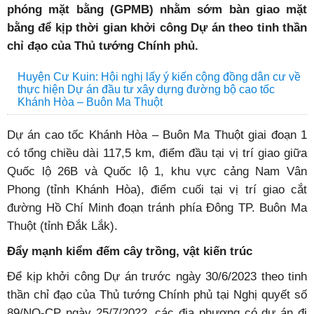
phóng mặt bằng (GPMB) nhằm sớm bàn giao mặt
bằng để kịp thời gian khởi công Dự án theo tinh thần
chỉ đạo của Thủ tướng Chính phủ.
Huyện Cư Kuin: Hội nghị lấy ý kiến cộng đồng dân cư về
thực hiện Dự án đầu tư xây dựng đường bộ cao tốc
Khánh Hòa – Buôn Ma Thuột
Dự án cao tốc Khánh Hòa – Buôn Ma Thuột giai đoạn 1
có tổng chiều dài 117,5 km, điểm đầu tại vị trí giao giữa
Quốc lộ 26B và Quốc lộ 1, khu vực cảng Nam Vân
Phong (tỉnh Khánh Hòa), điểm cuối tại vị trí giao cắt
đường Hồ Chí Minh đoạn tránh phía Đông TP. Buôn Ma
Thuột (tỉnh Đắk Lắk).
Đẩy mạnh kiểm đếm cây trồng, vật kiến trúc
Để kịp khởi công Dự án trước ngày 30/6/2023 theo tinh
thần chỉ đạo của Thủ tướng Chính phủ tại Nghị quyết số
89/NQ-CP ngày 25/7/2022, các địa phương có dự án đi